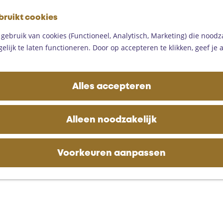
G
bruikt cookies
a
M
n
ebruik van cookies (Functioneel, Analytisch, Marketing) die noodza
e
a
lijk te laten functioneren. Door op accepteren te klikken, geef je
n
a
u
r
d
Alles accepteren
e
h
o
Alleen noodzakelijk
m
e
p
Voorkeuren aanpassen
a
g
e