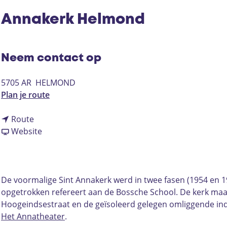
Annakerk Helmond
Neem contact op
5705 AR
HELMOND
n
Plan je route
a
n
a
Route
a
v
r
Website
a
a
A
r
n
n
A
A
n
n
n
a
De voormalige Sint Annakerk werd in twee fasen (1954 en 19
n
n
k
opgetrokken refereert aan de Bossche School. De kerk ma
a
a
e
Hoogeindsestraat en de geïsoleerd gelegen omliggende indus
k
k
r
Het Annatheater
.