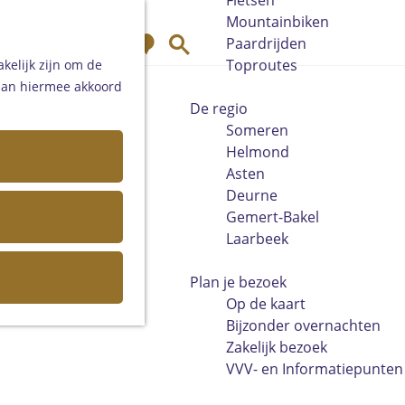
Fietsen
Mountainbiken
K
Z
Paardrijden
a
o
Toproutes
kelijk zijn om de
a
e
 aan hiermee akkoord
r
k
De regio
t
e
Someren
n
Helmond
Asten
Deurne
Gemert-Bakel
Laarbeek
Plan je bezoek
Op de kaart
Bijzonder overnachten
Zakelijk bezoek
VVV- en Informatiepunten