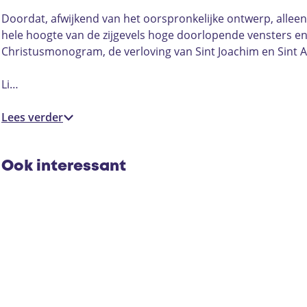
e
e
k
r
r
H
Doordat, afwijkend van het oorspronkelijke ontwerp, alleen
k
k
e
hele hoogte van de zijgevels hoge doorlopende vensters e
H
H
l
Christusmonogram, de verloving van Sint Joachim en Sint A
e
e
m
l
l
o
Li…
m
m
n
o
o
d
Lees verder
n
n
d
d
Ook interessant