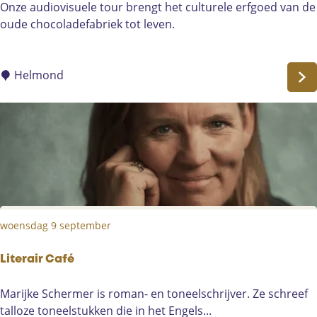
A
Onze audiovisuele tour brengt het culturele erfgoed van de
u
oude chocoladefabriek tot leven.
d
i
o
Helmond
v
i
s
u
e
l
e
T
woensdag 9 september
o
u
r
Literair Café
L
Marijke Schermer is roman- en toneelschrijver. Ze schreef
i
talloze toneelstukken die in het Engels...