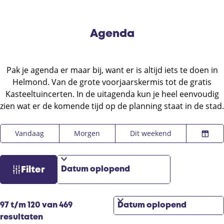
Agenda
Pak je agenda er maar bij, want er is altijd iets te doen in
Helmond. Van de grote voorjaarskermis tot de gratis
Kasteeltuincerten. In de uitagenda kun je heel eenvoudig
zien wat er de komende tijd op de planning staat in de stad.
W
S
W
Vandaag
Morgen
Dit weekend
K
a
o
a
i
n
r
t
e
n
t
z
Filter
s
e
e
o
d
e
e
e
a
r
r
S
k
97 t/m 120 van 469
t
o
o
j
resultaten
u