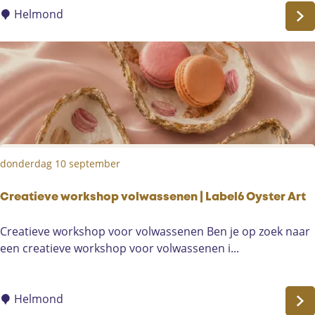
o
Helmond
v
i
s
u
e
l
e
T
donderdag 10 september
o
u
r
Creatieve workshop volwassenen | Label6 Oyster Art
C
Creatieve workshop voor volwassenen Ben je op zoek naar
r
een creatieve workshop voor volwassenen i...
e
a
t
Helmond