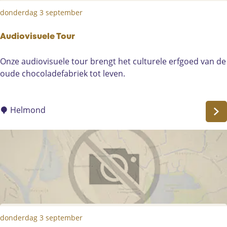
T
donderdag 3 september
o
u
r
Audiovisuele Tour
A
Onze audiovisuele tour brengt het culturele erfgoed van de
u
oude chocoladefabriek tot leven.
d
i
o
Helmond
v
i
s
u
e
l
e
T
donderdag 3 september
o