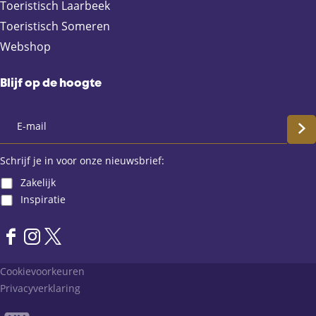
Toeristisch Laarbeek
Toeristisch Someren
Webshop
Blijf op de hoogte
S
c
Schrijf je in voor onze nieuwsbrief:
Zakelijk
h
Inspiratie
r
F
I
X
i
a
n
L
Cookievoorkeuren
j
c
s
a
Privacyverklaring
e
t
n
f
b
a
d