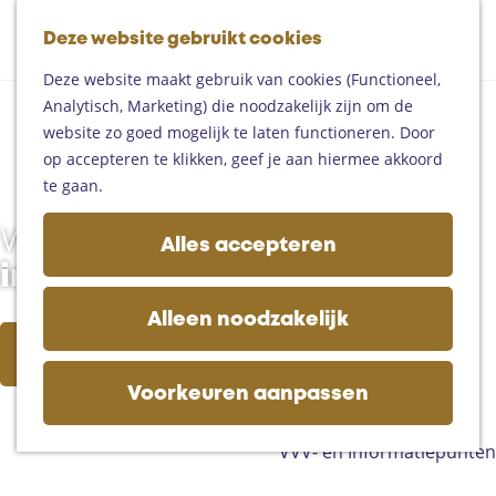
Fietsen
G
Mountainbiken
Deze website gebruikt cookies
K
Z
a
Paardrijden
M
a
o
n
Toproutes
Deze website maakt gebruik van cookies (Functioneel,
e
a
e
a
Analytisch, Marketing) die noodzakelijk zijn om de
n
r
k
a
De regio
website zo goed mogelijk te laten functioneren. Door
u
t
e
r
Someren
op accepteren te klikken, geef je aan hiermee akkoord
n
d
Helmond
te gaan.
e
Asten
h
Deurne
Wat ga jij ondernemen
Alles accepteren
o
Gemert-Bakel
in Helmond?
m
Laarbeek
e
Alleen noodzakelijk
p
Plan je bezoek
Evenement aanmelden
a
Op de kaart
g
Voorkeuren aanpassen
Bijzonder overnachten
e
Zakelijk bezoek
VVV- en Informatiepunten