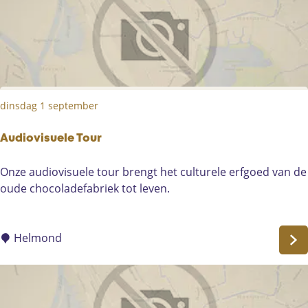
s
u
e
l
e
T
dinsdag 1 september
o
u
r
Audiovisuele Tour
A
Onze audiovisuele tour brengt het culturele erfgoed van de
u
oude chocoladefabriek tot leven.
d
i
o
Helmond
v
i
s
u