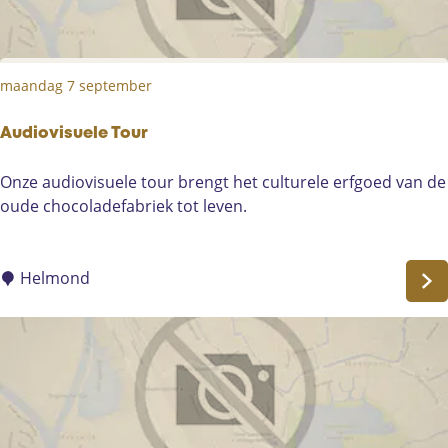
r
t
maandag 7 september
Audiovisuele Tour
A
Onze audiovisuele tour brengt het culturele erfgoed van de
u
oude chocoladefabriek tot leven.
d
i
o
Helmond
v
i
s
u
e
l
e