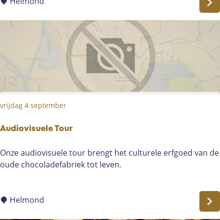
i
Helmond
o
o
t
!
vrijdag 4 september
Audiovisuele Tour
A
Onze audiovisuele tour brengt het culturele erfgoed van de
u
oude chocoladefabriek tot leven.
d
i
o
Helmond
v