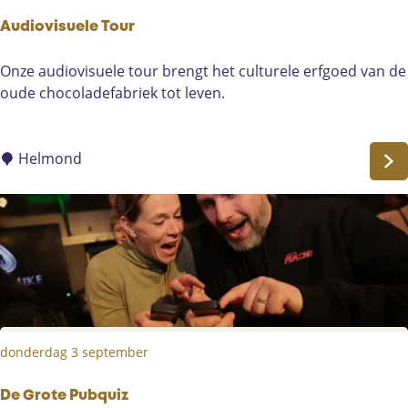
u
r
Audiovisuele Tour
A
Onze audiovisuele tour brengt het culturele erfgoed van de
u
oude chocoladefabriek tot leven.
d
i
o
Helmond
v
i
s
u
e
l
e
T
donderdag 3 september
o
u
r
De Grote Pubquiz