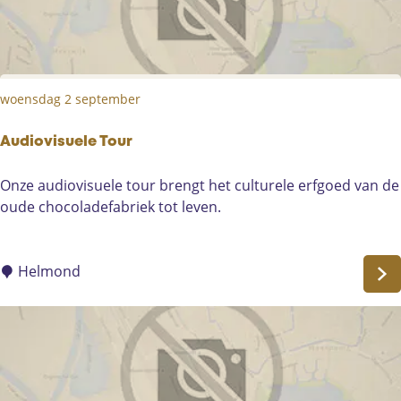
e
l
e
T
woensdag 2 september
o
u
r
Audiovisuele Tour
A
Onze audiovisuele tour brengt het culturele erfgoed van de
u
oude chocoladefabriek tot leven.
d
i
o
Helmond
v
i
s
u
e
l