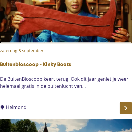
i
s
u
e
l
e
T
zaterdag 5 september
o
u
r
Buitenbioscoop - Kinky Boots
B
De BuitenBioscoop keert terug! Ook dit jaar geniet je weer
u
helemaal gratis in de buitenlucht van...
i
t
e
Helmond
n
b
i