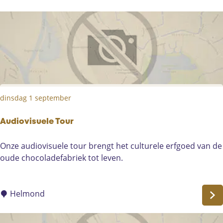
p
r
e
m
:
t
e
e
r
o
p
:
dinsdag 1 september
Audiovisuele Tour
A
Onze audiovisuele tour brengt het culturele erfgoed van de
u
oude chocoladefabriek tot leven.
d
i
o
Helmond
v
i