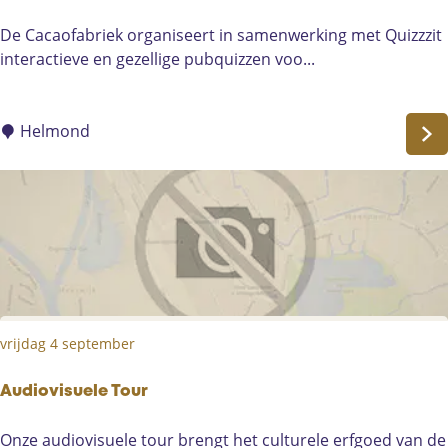
D
De Cacaofabriek organiseert in samenwerking met Quizzzit
e
interactieve en gezellige pubquizzen voo...
G
r
o
Helmond
t
e
P
u
b
q
u
i
vrijdag 4 september
z
Audiovisuele Tour
A
Onze audiovisuele tour brengt het culturele erfgoed van de