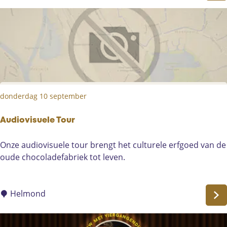
i
e
v
e
w
o
r
k
donderdag 10 september
s
h
o
Audiovisuele Tour
p
A
Onze audiovisuele tour brengt het culturele erfgoed van de
v
u
oude chocoladefabriek tot leven.
o
d
l
i
w
o
Helmond
a
v
s
i
s