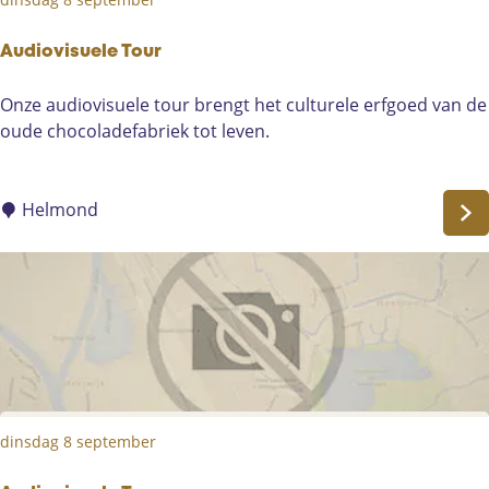
o
u
r
Audiovisuele Tour
A
Onze audiovisuele tour brengt het culturele erfgoed van de
u
oude chocoladefabriek tot leven.
d
i
o
Helmond
v
i
s
u
e
l
e
T
dinsdag 8 september
o
u