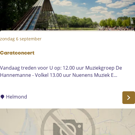
o
s
c
o
o
zondag 6 september
p
-
K
Caratconcert
i
C
Vandaag treden voor U op: 12.00 uur Muziekgroep De
n
a
Hannemanne - Volkel 13.00 uur Nuenens Muziek E...
k
r
y
a
B
t
Helmond
o
c
o
o
t
n
s
c
e