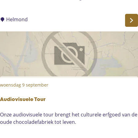
t
e
r
Helmond
a
i
r
C
a
f
é
woensdag 9 september
Audiovisuele Tour
A
Onze audiovisuele tour brengt het culturele erfgoed van de
u
oude chocoladefabriek tot leven.
d
i