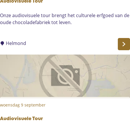
r
Audiovisuele Tour
A
Onze audiovisuele tour brengt het culturele erfgoed van de
u
oude chocoladefabriek tot leven.
d
i
o
Helmond
v
i
s
u
e
l
e
T
woensdag 9 september
o
u
r
Audiovisuele Tour