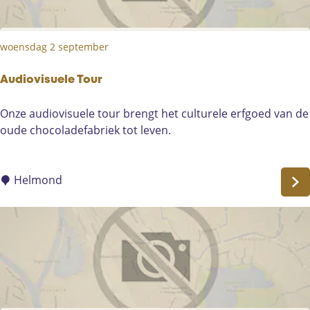
e
T
woensdag 2 september
o
u
r
Audiovisuele Tour
A
Onze audiovisuele tour brengt het culturele erfgoed van de
u
oude chocoladefabriek tot leven.
d
i
o
Helmond
v
i
s
u
e
l
e