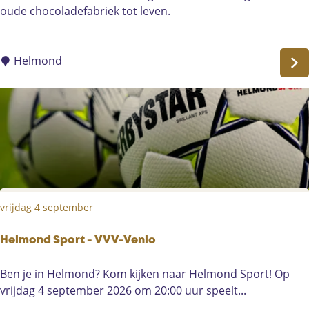
u
oude chocoladefabriek tot leven.
d
i
o
Helmond
v
i
s
u
e
l
e
T
vrijdag 4 september
o
u
r
Helmond Sport - VVV-Venlo
H
Ben je in Helmond? Kom kijken naar Helmond Sport! Op
e
vrijdag 4 september 2026 om 20:00 uur speelt...
l