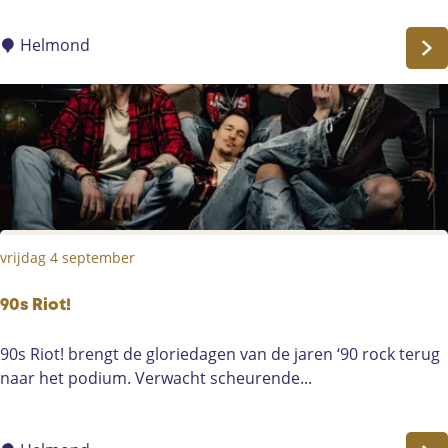
m
o
Helmond
n
d
S
p
o
r
t
-
vrijdag 4 september
V
V
V
90s Riot!
-
9
90s Riot! brengt de gloriedagen van de jaren ‘90 rock terug
V
0
naar het podium. Verwacht scheurende...
e
s
n
R
l