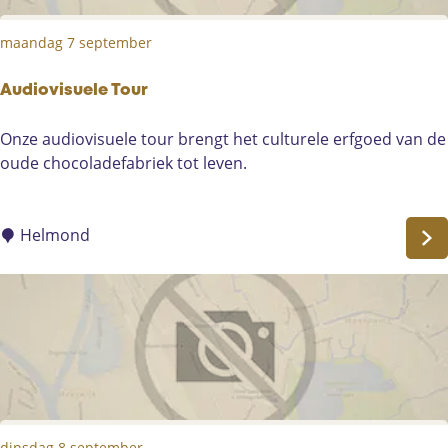
T
maandag 7 september
o
u
r
Audiovisuele Tour
A
Onze audiovisuele tour brengt het culturele erfgoed van de
u
oude chocoladefabriek tot leven.
d
i
o
Helmond
v
i
s
u
e
l
e
T
dinsdag 8 september