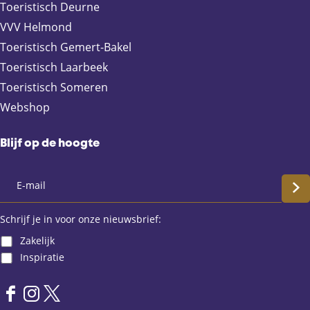
e
a
t
Toeristisch Deurne
b
i
s
VVV Helmond
o
l
A
Toeristisch Gemert-Bakel
o
p
Toeristisch Laarbeek
k
p
Toeristisch Someren
Webshop
Blijf op de hoogte
S
c
Schrijf je in voor onze nieuwsbrief:
Zakelijk
h
Inspiratie
r
F
I
X
i