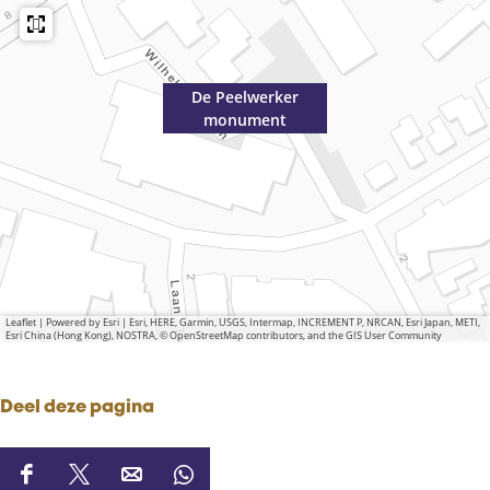
De Peelwerker
monument
Leaflet
|
Powered by Esri | Esri, HERE, Garmin, USGS, Intermap, INCREMENT P, NRCAN, Esri Japan, METI,
Esri China (Hong Kong), NOSTRA, © OpenStreetMap contributors, and the GIS User Community
Deel deze pagina
D
D
D
D