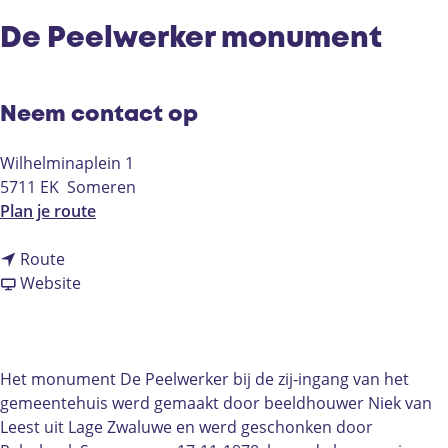
De Peelwerker monument
Neem contact op
Wilhelminaplein 1
5711 EK
Someren
n
Plan je route
a
n
a
Route
a
v
r
Website
a
a
D
r
n
e
D
D
P
e
e
e
Het monument De Peelwerker bij de zij-ingang van het
P
P
e
gemeentehuis werd gemaakt door beeldhouwer Niek van
e
e
l
Leest uit Lage Zwaluwe en werd geschonken door