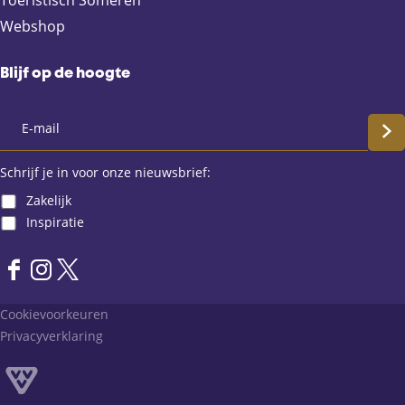
Toeristisch Someren
Webshop
Blijf op de hoogte
S
c
Schrijf je in voor onze nieuwsbrief:
Zakelijk
h
Inspiratie
r
F
I
X
i
a
n
L
Cookievoorkeuren
j
c
s
a
Privacyverklaring
e
t
n
f
b
a
d
o
g
v
j