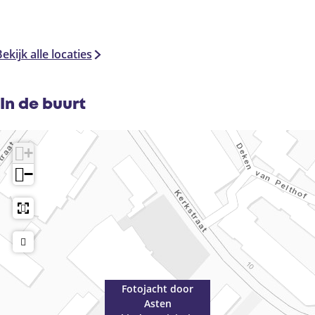
ekijk alle locaties
In de buurt
+
−
Fotojacht door
Asten