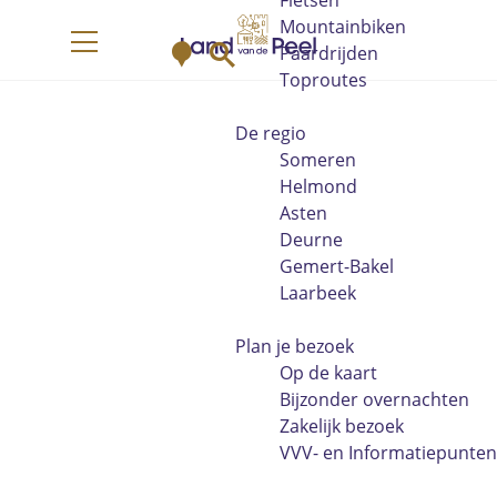
Fietsen
G
Mountainbiken
K
Z
a
Paardrijden
M
a
o
n
Toproutes
e
a
e
a
n
r
k
a
De regio
u
t
e
r
Someren
n
d
Helmond
e
Asten
h
Deurne
o
Gemert-Bakel
m
Laarbeek
e
p
Plan je bezoek
a
Op de kaart
g
Bijzonder overnachten
e
Zakelijk bezoek
VVV- en Informatiepunten