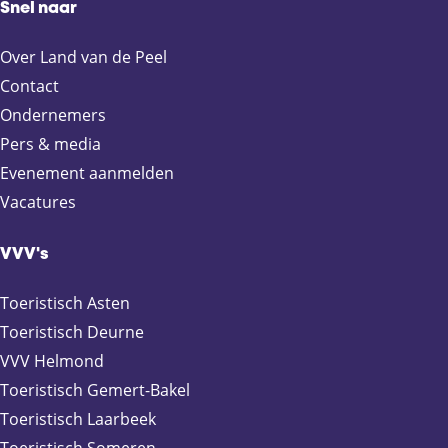
Snel naar
z
z
z
z
e
e
e
e
Over Land van de Peel
p
p
p
p
a
a
a
a
Contact
g
g
g
g
Ondernemers
i
i
i
i
Pers & media
n
n
n
n
Evenement aanmelden
a
a
a
a
Vacatures
o
o
o
o
p
p
p
p
F
X
e
W
VVV's
a
-
h
c
m
a
Toeristisch Asten
e
a
t
Toeristisch Deurne
b
i
s
VVV Helmond
o
l
A
Toeristisch Gemert-Bakel
o
p
Toeristisch Laarbeek
k
p