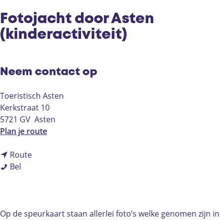
Fotojacht door Asten
(kinderactiviteit)
Neem contact op
Toeristisch Asten
Kerkstraat 10
5721 GV
Asten
n
Plan je route
a
n
a
Route
F
a
r
Bel
o
a
F
t
r
o
o
F
t
j
o
o
Op de speurkaart staan allerlei foto’s welke genomen zijn in