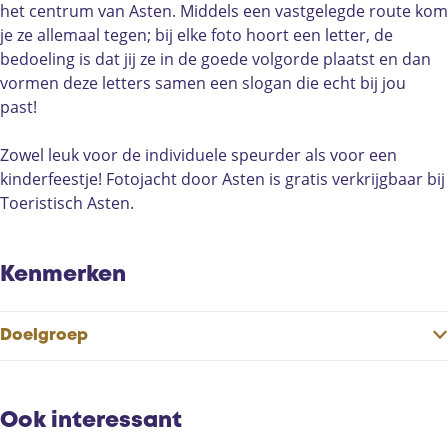
a
t
j
het centrum van Asten. Middels een vastgelegde route kom
c
o
a
je ze allemaal tegen; bij elke foto hoort een letter, de
h
j
c
bedoeling is dat jij ze in de goede volgorde plaatst en dan
t
a
h
vormen deze letters samen een slogan die echt bij jou
d
c
t
past!
o
h
d
o
t
o
Zowel leuk voor de individuele speurder als voor een
r
d
o
kinderfeestje! Fotojacht door Asten is gratis verkrijgbaar bij
A
o
r
Toeristisch Asten.
s
o
A
t
r
s
e
A
t
Kenmerken
n
s
e
(
t
n
Doelgroep
k
e
(
i
n
k
n
(
i
d
k
n
Ook interessant
e
i
d