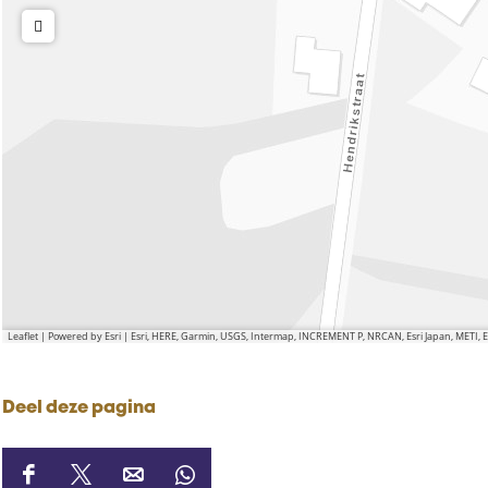
Leaflet
|
Powered by Esri | Esri, HERE, Garmin, USGS, Intermap, INCREMENT P, NRCAN, Esri Japan, METI,
Deel deze pagina
D
D
D
D