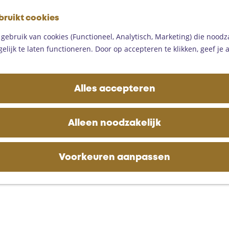
G
bruikt cookies
a
M
n
ebruik van cookies (Functioneel, Analytisch, Marketing) die noodza
e
a
lijk te laten functioneren. Door op accepteren te klikken, geef je
n
a
u
r
d
Alles accepteren
e
h
o
Alleen noodzakelijk
m
e
p
Voorkeuren aanpassen
a
g
e