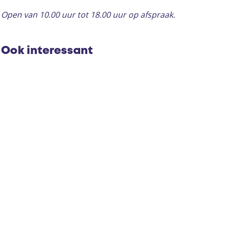
a
p
k
Open van 10.00 uur tot 18.00 uur op afspraak.
k
a
u
u
k
b
b
u
a
Ook interessant
a
b
a