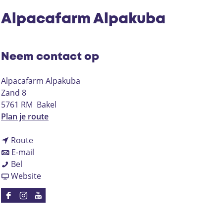
Alpacafarm Alpakuba
Neem contact op
Alpacafarm Alpakuba
Zand 8
5761 RM
Bakel
n
Plan je route
a
n
a
Route
a
n
r
E-mail
A
a
a
A
Bel
l
r
a
v
l
Website
p
A
r
a
p
a
l
A
n
a
F
I
Y
c
p
l
A
c
a
n
o