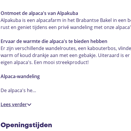
a
a
p
l
a
c
s
u
f
c
a
p
f
e
t
t
Ontmoet de alpaca's van Alpakuba
a
a
c
a
a
b
a
u
Alpakuba is een alpacafarm in het Brabantse Bakel in een b
r
f
a
c
r
o
g
b
rust en geniet tijdens een privé wandeling met onze alpac
m
a
f
a
m
o
r
e
A
r
a
f
A
k
a
A
Ervaar de warmte die alpaca's te bieden hebben
l
m
r
a
l
A
m
l
Er zijn verschillende wandelroutes, een kabouterbos, vlind
p
A
m
r
p
l
A
p
warm of koud drankje aan met een gebakje. Uiteraard is e
a
l
A
m
a
p
l
a
eigen alpaca's. Een mooi streekproduct!
k
p
l
A
k
a
p
c
u
a
p
l
u
c
a
a
Alpaca-wandeling
b
k
a
p
b
a
c
f
a
u
k
a
a
f
a
a
De alpaca's he…
b
u
k
a
f
r
a
b
u
r
a
m
Lees verder
a
b
m
r
A
a
A
m
l
l
A
p
Openingstijden
p
l
a