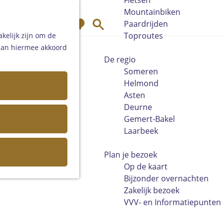
Fietsen
Mountainbiken
K
Z
Paardrijden
a
o
Toproutes
kelijk zijn om de
a
e
 aan hiermee akkoord
r
k
De regio
t
e
Someren
n
Helmond
Asten
Deurne
Gemert-Bakel
Laarbeek
Plan je bezoek
Op de kaart
Bijzonder overnachten
Zakelijk bezoek
VVV- en Informatiepunten