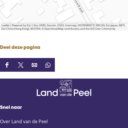
Leaflet
|
Powered by Esri | Esri, HERE, Garmin, USGS, Intermap, INCREMENT P, NRCAN, Esri Japan, METI,
Esri China (Hong Kong), NOSTRA, © OpenStreetMap contributors, and the GIS User Community
Deel deze pagina
D
D
D
D
e
e
e
e
e
e
e
e
l
l
l
l
d
d
d
d
e
e
e
e
Snel naar
z
z
z
z
e
e
e
e
Over Land van de Peel
p
p
p
p