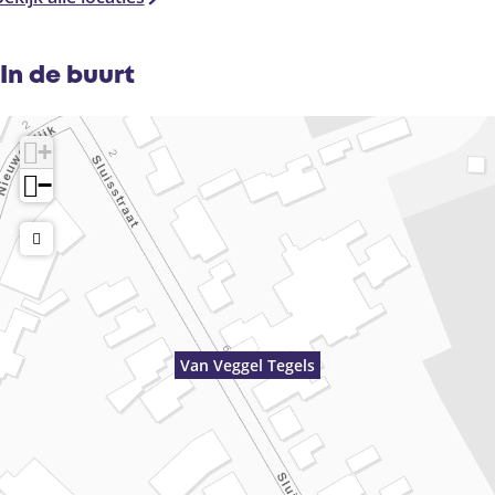
In de buurt
+
−
Van Veggel Tegels