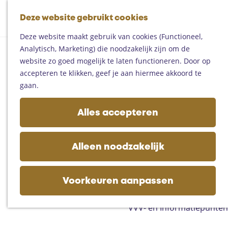
Fietsen
G
Mountainbiken
Deze website gebruikt cookies
K
Z
a
Paardrijden
M
a
o
n
Toproutes
Deze website maakt gebruik van cookies (Functioneel,
e
a
e
a
Analytisch, Marketing) die noodzakelijk zijn om de
n
r
k
a
De regio
website zo goed mogelijk te laten functioneren. Door op
u
t
e
r
Someren
accepteren te klikken, geef je aan hiermee akkoord te
n
d
Helmond
gaan.
e
Asten
h
Deurne
Alles accepteren
o
Gemert-Bakel
m
Laarbeek
e
Alleen noodzakelijk
p
Plan je bezoek
a
Op de kaart
g
Voorkeuren aanpassen
Bijzonder overnachten
e
Zakelijk bezoek
VVV- en Informatiepunten