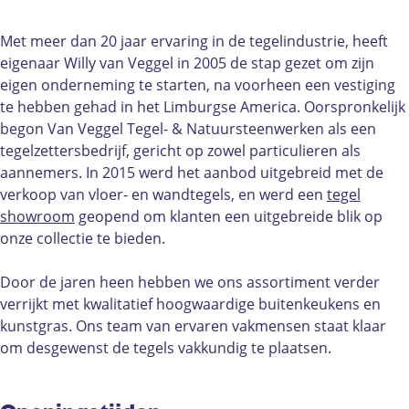
g
V
n
a
g
c
n
g
e
V
n
g
e
k
Met meer dan 20 jaar ervaring in de tegelindustrie, heeft
e
g
e
V
e
b
e
eigenaar Willy van Veggel in 2005 de stap gezet om zijn
l
g
g
e
l
o
d
eigen onderneming te starten, na voorheen een vestiging
T
e
g
g
T
o
i
te hebben gehad in het Limburgse America. Oorspronkelijk
e
l
e
g
e
k
n
begon Van Veggel Tegel- & Natuursteenwerken als een
g
T
l
e
g
V
V
tegelzettersbedrijf, gericht op zowel particulieren als
e
e
T
l
e
a
a
aannemers. In 2015 werd het aanbod uitgebreid met de
l
g
e
T
l
n
n
verkoop van vloer- en wandtegels, en werd een
tegel
s
e
g
e
s
V
V
showroom
geopend om klanten een uitgebreide blik op
l
e
g
e
e
onze collectie te bieden.
s
l
e
g
g
s
l
g
g
Door de jaren heen hebben we ons assortiment verder
s
e
e
verrijkt met kwalitatief hoogwaardige buitenkeukens en
l
l
kunstgras. Ons team van ervaren vakmensen staat klaar
T
T
om desgewenst de tegels vakkundig te plaatsen.
e
e
g
g
e
e