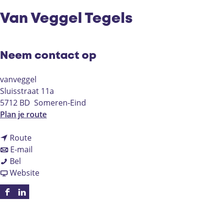
Van Veggel Tegels
Neem contact op
vanveggel
Sluisstraat 11a
5712 BD
Someren-Eind
n
Plan je route
a
n
a
Route
a
n
r
E-mail
V
a
a
V
Bel
a
r
a
v
a
Website
n
V
r
a
n
V
a
V
n
V
F
L
e
n
a
V
e
a
i