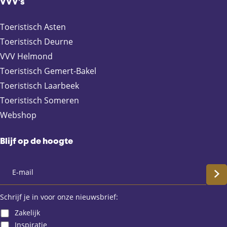
F
X
e
W
VVV's
a
-
h
c
m
a
Toeristisch Asten
e
a
t
Toeristisch Deurne
b
i
s
VVV Helmond
o
l
A
Toeristisch Gemert-Bakel
o
p
Toeristisch Laarbeek
k
p
Toeristisch Someren
Webshop
Blijf op de hoogte
S
c
Schrijf je in voor onze nieuwsbrief:
Zakelijk
h
Inspiratie