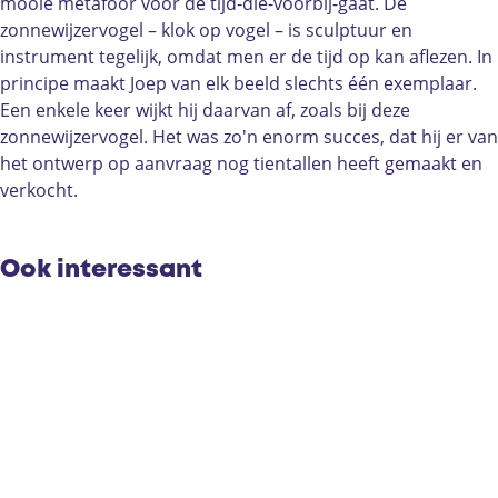
n
w
mooie metafoor voor de tijd-die-voorbij-gaat. De
e
i
zonnewijzervogel – klok op vogel – is sculptuur en
w
j
instrument tegelijk, omdat men er de tijd op kan aflezen. In
i
z
principe maakt Joep van elk beeld slechts één exemplaar.
j
e
Een enkele keer wijkt hij daarvan af, zoals bij deze
z
r
zonnewijzervogel. Het was zo'n enorm succes, dat hij er van
e
v
het ontwerp op aanvraag nog tientallen heeft gemaakt en
r
o
verkocht.
v
g
o
e
g
l
Ook interessant
e
1
l
9
1
9
9
9
9
9