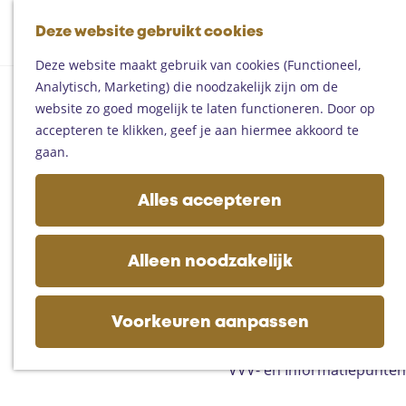
Fietsen
G
Mountainbiken
Deze website gebruikt cookies
K
Z
a
Paardrijden
M
a
o
n
Toproutes
Deze website maakt gebruik van cookies (Functioneel,
e
a
e
a
Analytisch, Marketing) die noodzakelijk zijn om de
n
r
k
a
De regio
website zo goed mogelijk te laten functioneren. Door op
u
t
e
r
Someren
accepteren te klikken, geef je aan hiermee akkoord te
n
d
Helmond
gaan.
e
Asten
h
Deurne
Alles accepteren
o
Gemert-Bakel
m
Laarbeek
e
Alleen noodzakelijk
p
Plan je bezoek
a
Op de kaart
g
Voorkeuren aanpassen
Bijzonder overnachten
e
Zakelijk bezoek
VVV- en Informatiepunten