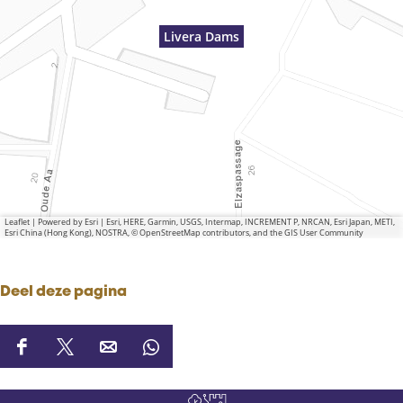
Livera Dams
Leaflet
|
Powered by Esri | Esri, HERE, Garmin, USGS, Intermap, INCREMENT P, NRCAN, Esri Japan, METI,
Esri China (Hong Kong), NOSTRA, © OpenStreetMap contributors, and the GIS User Community
Deel deze pagina
D
D
D
D
e
e
e
e
e
e
e
e