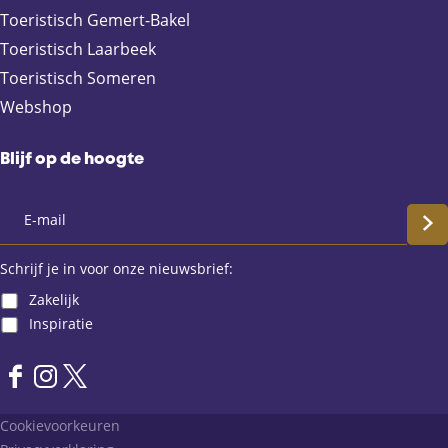
o
l
A
Toeristisch Gemert-Bakel
o
p
Toeristisch Laarbeek
k
p
Toeristisch Someren
Webshop
Blijf op de hoogte
S
c
Schrijf je in voor onze nieuwsbrief:
Zakelijk
h
Inspiratie
r
F
I
X
i
a
n
L
Cookievoorkeuren
j
c
s
a