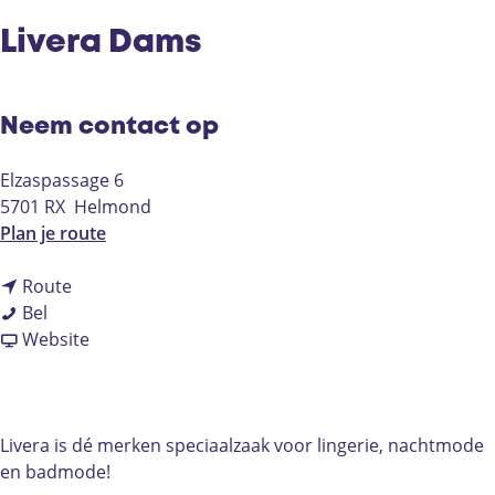
Livera Dams
Neem contact op
Elzaspassage 6
5701 RX
Helmond
n
Plan je route
a
n
a
Route
L
a
r
Bel
i
a
v
L
Website
v
r
a
i
e
L
n
v
r
i
L
e
a
v
i
r
Livera is dé merken speciaalzaak voor lingerie, nachtmode
D
e
v
a
en badmode!