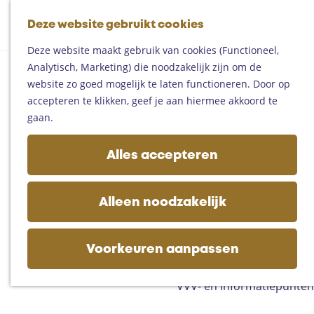
Fietsen
G
Mountainbiken
Deze website gebruikt cookies
K
Z
a
Paardrijden
M
a
o
n
Toproutes
Deze website maakt gebruik van cookies (Functioneel,
e
a
e
a
Analytisch, Marketing) die noodzakelijk zijn om de
n
r
k
a
De regio
website zo goed mogelijk te laten functioneren. Door op
u
t
e
r
Someren
accepteren te klikken, geef je aan hiermee akkoord te
n
d
Helmond
gaan.
e
Asten
h
Deurne
Alles accepteren
o
Gemert-Bakel
m
Laarbeek
e
Alleen noodzakelijk
p
Plan je bezoek
a
Op de kaart
g
Voorkeuren aanpassen
Bijzonder overnachten
e
Zakelijk bezoek
VVV- en Informatiepunten