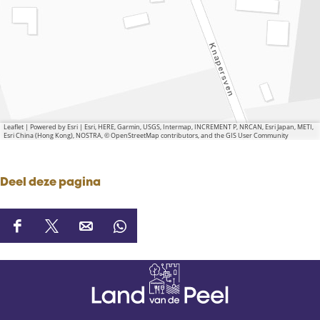
Leaflet
|
Powered by Esri | Esri, HERE, Garmin, USGS, Intermap, INCREMENT P, NRCAN, Esri Japan, METI,
Esri China (Hong Kong), NOSTRA, © OpenStreetMap contributors, and the GIS User Community
Deel deze pagina
D
D
D
D
e
e
e
e
e
e
e
e
l
l
l
l
d
d
d
d
e
e
e
e