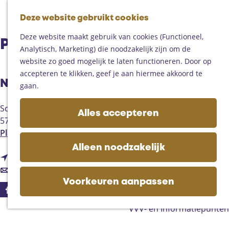
Fietsen
G
Mountainbiken
Deze website gebruikt cookies
K
Z
a
Paardrijden
M
a
o
n
Toproutes
Deze website maakt gebruik van cookies (Functioneel,
e
Pluk & Puur
a
e
a
Analytisch, Marketing) die noodzakelijk zijn om de
n
r
k
a
De regio
website zo goed mogelijk te laten functioneren. Door op
u
t
e
r
Someren
accepteren te klikken, geef je aan hiermee akkoord te
n
Neem contact op
d
Helmond
gaan.
e
Asten
Schutstraat 33
h
Deurne
Alles accepteren
5737EV
Lieshout
o
Gemert-Bakel
n
Plan je route
m
Laarbeek
a
e
Alleen noodzakelijk
n
a
Route
p
Plan je bezoek
a
n
r
E-mail
a
Op de kaart
a
a
P
g
Voorkeuren aanpassen
Bijzonder overnachten
r
a
l
e
F
Zakelijk bezoek
P
r
u
a
VVV- en Informatiepunten
l
P
k
c