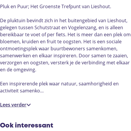
u
l
&
e
Pluk en Puur; Het Groenste Trefpunt van Lieshout.
k
u
P
b
&
k
u
o
De pluktuin bevindt zich in het buitengebied van Lieshout,
P
&
u
o
gelegen tussen Schutstraat en Vogelenzang, en is alleen
u
P
r
k
bereikbaar te voet of per fiets. Het is meer dan een plek om
u
u
P
bloemen, kruiden en fruit te oogsten. Het is een sociale
r
u
l
ontmoetingsplek waar buurtbewoners samenkomen,
r
u
samenwerken en elkaar inspireren. Door samen te zaaien,
k
verzorgen en oogsten, versterk je de verbinding met elkaar
&
en de omgeving.
P
u
Een inspirerende plek waar natuur, saamhorigheid en
u
activiteit samenko…
r
Lees verder
Ook interessant