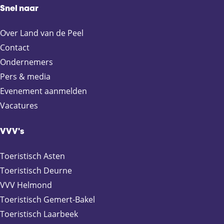
Snel naar
z
z
z
z
e
e
e
e
Over Land van de Peel
p
p
p
p
a
a
a
a
Contact
g
g
g
g
Ondernemers
i
i
i
i
Pers & media
n
n
n
n
Evenement aanmelden
a
a
a
a
Vacatures
o
o
o
o
p
p
p
p
F
X
e
W
VVV's
a
-
h
c
m
a
Toeristisch Asten
e
a
t
Toeristisch Deurne
b
i
s
VVV Helmond
o
l
A
Toeristisch Gemert-Bakel
o
p
Toeristisch Laarbeek
k
p