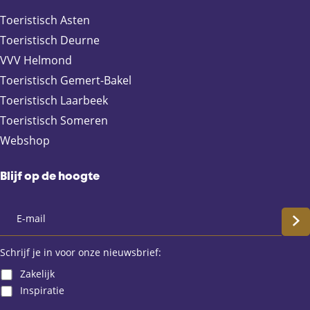
a
-
h
c
m
a
Toeristisch Asten
e
a
t
Toeristisch Deurne
b
i
s
VVV Helmond
o
l
A
Toeristisch Gemert-Bakel
o
p
Toeristisch Laarbeek
k
p
Toeristisch Someren
Webshop
Blijf op de hoogte
S
c
Schrijf je in voor onze nieuwsbrief:
Zakelijk
h
Inspiratie
r