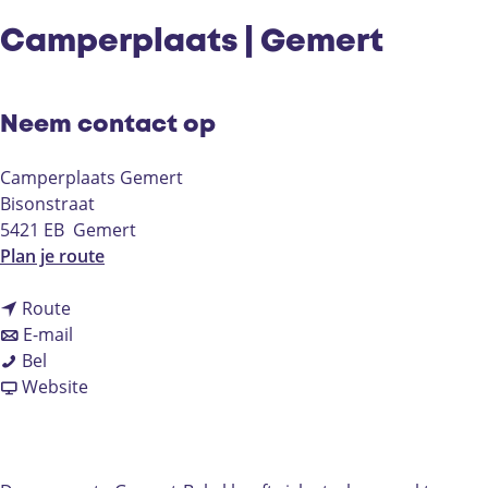
Camperplaats | Gemert
Neem contact op
Camperplaats Gemert
Bisonstraat
5421 EB
Gemert
n
Plan je route
a
n
a
Route
a
n
r
E-mail
C
a
a
C
Bel
a
r
a
v
a
Website
m
C
r
a
m
p
a
C
n
p
e
m
a
C
e