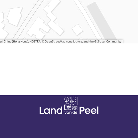
 Esri China (Hong Kong), NOSTRA, © OpenStreetMap contributors, and the GIS User Community