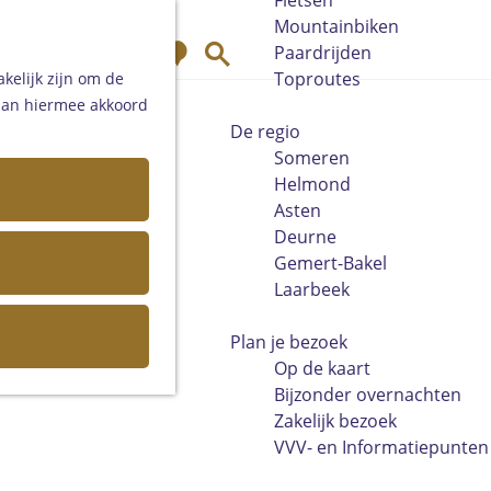
Fietsen
Mountainbiken
K
Z
Paardrijden
a
o
Toproutes
kelijk zijn om de
a
e
 aan hiermee akkoord
r
k
De regio
t
e
Someren
n
Helmond
Asten
Deurne
Gemert-Bakel
Laarbeek
Plan je bezoek
Op de kaart
Bijzonder overnachten
Zakelijk bezoek
VVV- en Informatiepunten