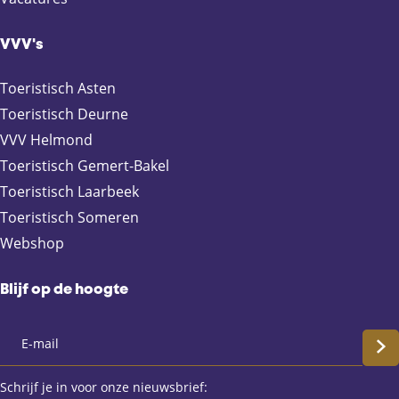
o
o
o
o
p
p
p
p
F
X
e
W
VVV's
a
-
h
c
m
a
Toeristisch Asten
e
a
t
Toeristisch Deurne
b
i
s
VVV Helmond
o
l
A
Toeristisch Gemert-Bakel
o
p
Toeristisch Laarbeek
k
p
Toeristisch Someren
Webshop
Blijf op de hoogte
S
c
Schrijf je in voor onze nieuwsbrief: