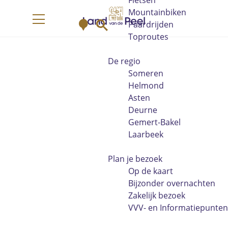
Fietsen
G
Mountainbiken
K
Z
a
Paardrijden
M
a
o
n
Toproutes
e
a
e
a
n
r
k
a
De regio
u
t
e
r
Someren
n
d
Helmond
e
Asten
h
Deurne
o
Gemert-Bakel
m
Laarbeek
e
p
Plan je bezoek
a
Op de kaart
g
Bijzonder overnachten
e
Zakelijk bezoek
VVV- en Informatiepunten