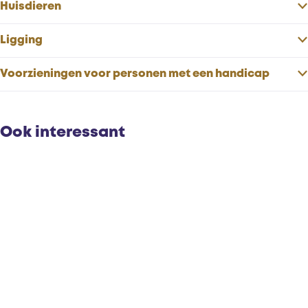
Huisdieren
r
h
e
o
r
n
o
h
e
n
Ligging
r
o
h
n
r
o
Voorzieningen voor personen met een handicap
n
r
n
Ook interessant