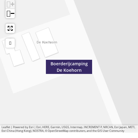
+
−
Boerderijcamping
De Koehorn
Leaflet
|
Powered by Esri | Esri, HERE, Garmin, USGS, Intermap, INCREMENT P, NRCAN, Esri Japan, METI,
Esri China (Hong Kong), NOSTRA, © OpenStreetMap contributors, and the GIS User Community