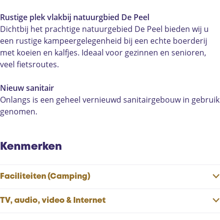
d
e
o
B
d
e
r
e
o
e
Rustige plek vlakbij natuurgbied De Peel
r
d
r
e
r
Dichtbij het prachtige natuurgebied De Peel bieden wij u
i
e
d
r
i
een rustige kampeergelegenheid bij een echte boerderij
j
r
e
d
j
met koeien en kalfjes. Ideaal voor gezinnen en senioren,
c
i
r
e
c
veel fietsroutes.
a
j
i
r
a
m
c
j
i
m
Nieuw sanitair
p
a
c
j
p
Onlangs is een geheel vernieuwd sanitairgebouw in gebruik
i
m
a
c
i
genomen.
n
p
m
a
n
g
i
p
m
g
D
n
i
p
D
Kenmerken
e
g
n
i
e
K
D
g
n
K
Faciliteiten (Camping)
o
e
D
g
o
e
K
e
D
e
TV, audio, video & Internet
h
o
K
e
h
o
e
o
K
o