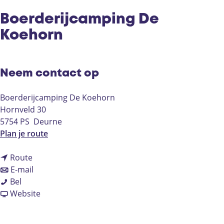
Boerderijcamping De
Koehorn
Neem contact op
Boerderijcamping De Koehorn
Hornveld 30
5754 PS
Deurne
n
Plan je route
a
n
a
Route
a
n
r
E-mail
B
a
a
B
Bel
o
r
a
v
o
Website
e
B
r
a
e
r
o
B
n
r