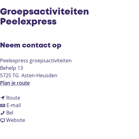
Groepsactiviteiten
Peelexpress
Neem contact op
Peelexpress groepsactiviteiten
Behelp 13
5725 TG
Asten-Heusden
n
Plan je route
a
n
a
Route
a
n
r
E-mail
G
a
a
G
Bel
r
r
a
v
r
Website
o
G
r
a
o
e
r
G
n
e