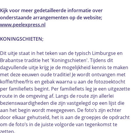
p
o
r
G
p
s
e
o
r
s
Kijk voor meer gedetailleerde informatie over
a
p
e
o
a
onderstaande arrangementen op de website;
c
s
p
e
c
www.peelexpress.nl
t
a
s
p
t
i
c
a
s
i
KONINGSCHIETEN;
v
t
c
a
v
i
i
t
c
i
Dit uitje staat in het teken van de typisch Limburgse en
t
v
i
t
t
Brabantse traditie het 'Koningschieten'. Tijdens dit
e
i
v
i
e
dagvullende uitje krijg je de mogelijkheid kennis te maken
i
t
i
v
i
met deze eeuwen oude traditie! Je wordt ontvangen met
t
e
t
i
t
koffie/thee/fris en gebak waarna u aan de fotozoektocht
e
i
e
t
e
per familiefiets begint. Per familiefiets leg je een uitgezette
n
t
i
e
n
route in de omgeving af. Langs de route zijn allerlei
P
e
t
i
P
bezienswaardigheden die zijn vastgelegd op een lijst die
e
n
e
t
e
aan het begin wordt meegegeven. De foto’s zijn echter
e
P
n
e
e
door elkaar gehutseld, het is aan de groepjes de opdracht
l
e
P
n
l
om de foto’s in de juiste volgorde van tegenkomst te
e
e
e
P
e
zetten.