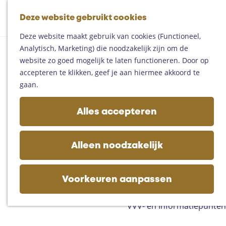
Fietsen
G
Mountainbiken
Deze website gebruikt cookies
K
Z
a
Paardrijden
M
a
o
n
Toproutes
Deze website maakt gebruik van cookies (Functioneel,
e
a
e
a
Analytisch, Marketing) die noodzakelijk zijn om de
n
r
k
a
De regio
website zo goed mogelijk te laten functioneren. Door op
u
t
e
r
Someren
accepteren te klikken, geef je aan hiermee akkoord te
n
d
Helmond
gaan.
e
Asten
h
Deurne
Alles accepteren
o
Gemert-Bakel
m
Laarbeek
e
Alleen noodzakelijk
p
Plan je bezoek
a
Op de kaart
g
Voorkeuren aanpassen
Bijzonder overnachten
e
Zakelijk bezoek
VVV- en Informatiepunten