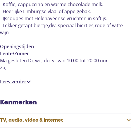
n
e
e
h
- Koffie, cappuccino en warme chocolade melk.
n
e
u
- Heerlijke Limburgse vlaai of appelgebak.
n
i
- IJscoupes met Helenaveense vruchten in softijs.
s
- Lekker getapt biertje,div. speciaal biertjes,rode of witte
'
wijn
t
V
Openingstijden
e
Lente/Zomer
e
Ma gesloten Di, wo, do, vr van 10.00 tot 20.00 uur.
n
Za,…
Lees verder
Kenmerken
TV, audio, video & Internet