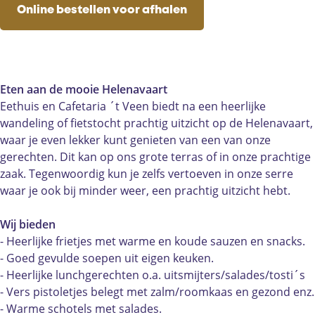
a
e
f
a
a
c
Online bestellen voor afhalen
r
t
e
f
r
e
i
a
t
e
i
b
a
r
a
t
a
o
&
i
r
a
&
o
E
a
i
r
E
k
Eten aan de mooie Helenavaart
e
&
a
i
e
C
Eethuis en Cafetaria ´t Veen biedt na een heerlijke
t
E
&
a
t
a
wandeling of fietstocht prachtig uitzicht op de Helenavaart,
h
e
E
&
h
f
waar je even lekker kunt genieten van een van onze
u
t
e
E
u
e
gerechten. Dit kan op ons grote terras of in onze prachtige
i
h
t
e
i
t
zaak. Tegenwoordig kun je zelfs vertoeven in onze serre
s
u
h
t
s
a
waar je ook bij minder weer, een prachtig uitzicht hebt.
'
i
u
h
'
r
t
s
i
u
t
i
Wij bieden
V
'
s
i
V
a
- Heerlijke frietjes met warme en koude sauzen en snacks.
e
t
'
s
e
&
- Goed gevulde soepen uit eigen keuken.
e
V
t
'
e
E
- Heerlijke lunchgerechten o.a. uitsmijters/salades/tosti´s
n
e
V
t
n
e
- Vers pistoletjes belegt met zalm/roomkaas en gezond enz.
e
e
V
t
- Warme schotels met salades.