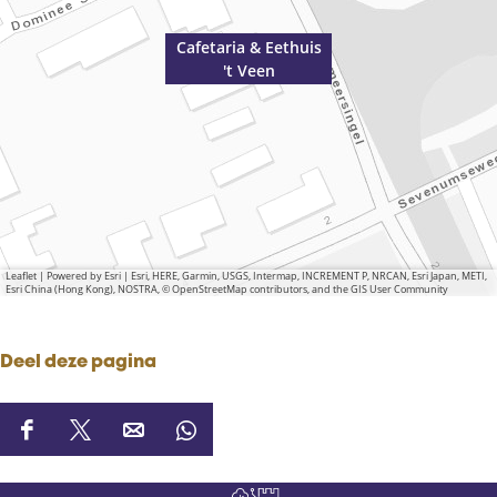
Cafetaria & Eethuis
't Veen
Leaflet
|
Powered by Esri | Esri, HERE, Garmin, USGS, Intermap, INCREMENT P, NRCAN, Esri Japan, METI,
Esri China (Hong Kong), NOSTRA, © OpenStreetMap contributors, and the GIS User Community
Deel deze pagina
D
D
D
D
e
e
e
e
e
e
e
e