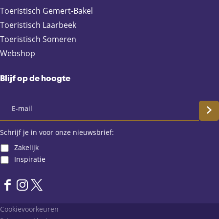
o
l
A
Toeristisch Gemert-Bakel
o
p
Toeristisch Laarbeek
k
p
Toeristisch Someren
Webshop
Blijf op de hoogte
S
c
Schrijf je in voor onze nieuwsbrief:
Zakelijk
h
Inspiratie
r
F
I
X
i
a
n
L
Cookievoorkeuren
j
c
s
a