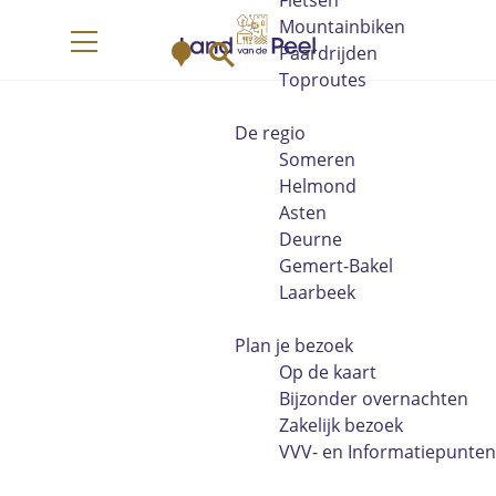
Fietsen
G
Mountainbiken
K
Z
a
Paardrijden
M
a
o
n
Toproutes
e
a
e
a
n
r
k
a
De regio
u
t
e
r
Someren
n
d
Helmond
e
Asten
h
Deurne
o
Gemert-Bakel
m
Laarbeek
e
p
Plan je bezoek
a
Op de kaart
g
Bijzonder overnachten
e
Zakelijk bezoek
VVV- en Informatiepunten