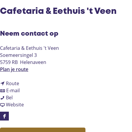
Cafetaria & Eethuis 't Veen
Neem contact op
Cafetaria & Eethuis 't Veen
Soemeersingel 3
5759 RB
Helenaveen
n
Plan je route
a
n
a
Route
a
n
r
E-mail
C
a
a
C
Bel
a
r
a
v
a
Website
f
C
r
a
f
e
a
C
n
e
F
t
f
a
C
t
a