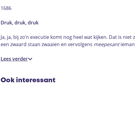
k
r
D
k
,
u
r
,
1686
d
k
u
d
r
,
k
r
Druk, druk, druk
u
d
,
u
k
r
d
k
Ja, ja, bij zo’n executie komt nog heel wat kijken. Dat is 
,
u
r
,
een zwaard staan zwaaien en vervolgens
meepesant
iemand
d
k
u
d
r
,
k
r
Lees verder
u
d
,
u
k
r
d
k
u
r
Ook interessant
k
u
k