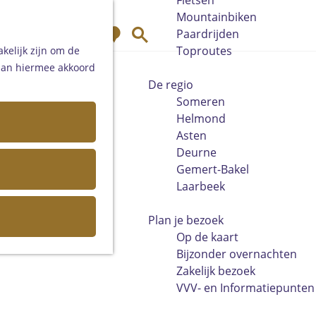
Fietsen
Mountainbiken
K
Z
Paardrijden
a
o
Toproutes
kelijk zijn om de
a
e
 aan hiermee akkoord
r
k
De regio
t
e
Someren
n
Helmond
Asten
Deurne
Gemert-Bakel
Laarbeek
Plan je bezoek
Op de kaart
Bijzonder overnachten
Zakelijk bezoek
VVV- en Informatiepunten