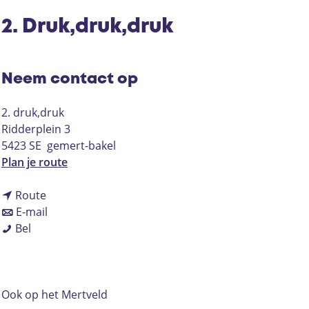
2. Druk,druk,druk
Neem contact op
2. druk,druk
Ridderplein 3
5423 SE
gemert-bakel
n
Plan je route
a
n
a
Route
a
n
r
E-mail
2
a
a
2
Bel
.
r
a
.
D
2
r
D
r
.
2
r
u
D
.
u
Ook op het Mertveld