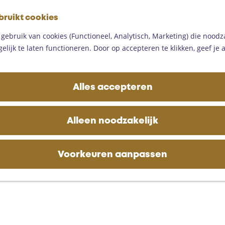
G
bruikt cookies
a
M
n
ebruik van cookies (Functioneel, Analytisch, Marketing) die noodza
e
a
lijk te laten functioneren. Door op accepteren te klikken, geef je
n
a
u
r
d
Alles accepteren
e
h
o
Alleen noodzakelijk
m
e
p
Voorkeuren aanpassen
a
g
e