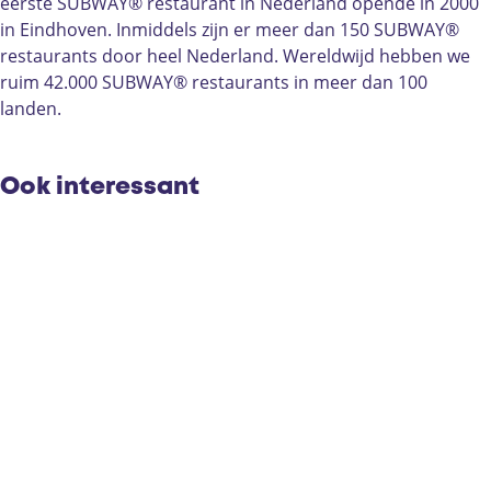
a
w
eerste SUBWAY® restaurant in Nederland opende in 2000
y
a
in Eindhoven. Inmiddels zijn er meer dan 150 SUBWAY®
y
restaurants door heel Nederland. Wereldwijd hebben we
ruim 42.000 SUBWAY® restaurants in meer dan 100
landen.
Ook interessant