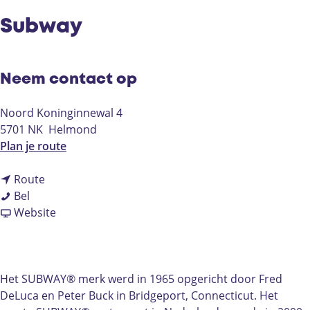
Subway
Neem contact op
Noord Koninginnewal 4
5701 NK
Helmond
n
Plan je route
a
n
a
Route
S
a
r
Bel
u
a
v
S
Website
b
r
a
u
w
S
n
b
a
u
S
w
y
b
u
a
Het SUBWAY® merk werd in 1965 opgericht door Fred
w
b
y
DeLuca en Peter Buck in Bridgeport, Connecticut. Het