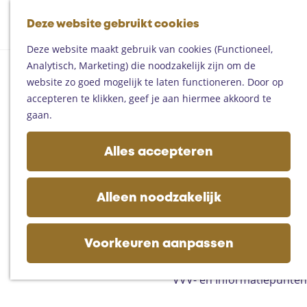
Fietsen
G
Mountainbiken
Deze website gebruikt cookies
K
Z
a
Paardrijden
M
a
o
n
Toproutes
Deze website maakt gebruik van cookies (Functioneel,
e
a
e
a
Analytisch, Marketing) die noodzakelijk zijn om de
n
r
k
a
De regio
website zo goed mogelijk te laten functioneren. Door op
u
t
e
r
Someren
accepteren te klikken, geef je aan hiermee akkoord te
n
d
Helmond
gaan.
e
Asten
h
Deurne
Alles accepteren
o
Gemert-Bakel
m
Laarbeek
e
Alleen noodzakelijk
p
Plan je bezoek
a
Op de kaart
g
Voorkeuren aanpassen
Bijzonder overnachten
e
Zakelijk bezoek
VVV- en Informatiepunten