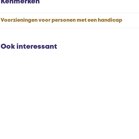
Kenmerken
r
o
s
r
e
s
Voorzieningen voor personen met een handicap
l
e
l
Ook interessant