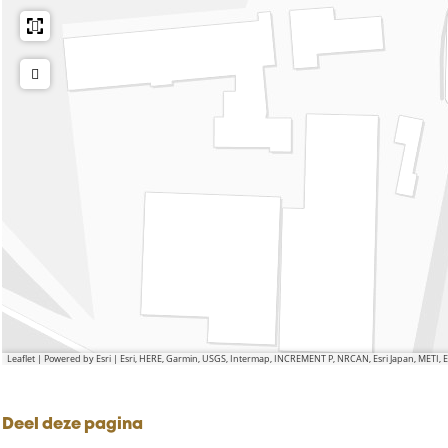
Leaflet
|
Powered by Esri | Esri, HERE, Garmin, USGS, Intermap, INCREMENT P, NRCAN, Esri Japan, METI,
Deel deze pagina