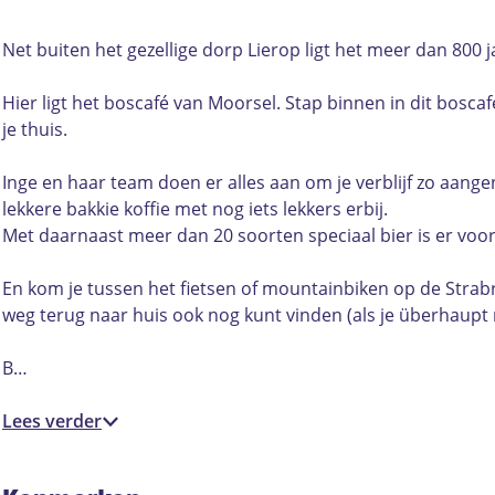
f
c
s
o
f
c
s
é
a
c
s
é
e
t
Net buiten het gezellige dorp Lierop ligt het meer dan 800 
v
f
a
c
v
b
a
a
é
f
a
a
o
g
Hier ligt het boscafé van Moorsel. Stap binnen in dit bosca
n
v
é
f
n
o
r
je thuis.
M
a
v
é
M
k
a
o
n
a
v
o
B
m
Inge en haar team doen er alles aan om je verblijf zo aang
o
M
n
a
o
o
B
lekkere bakkie koffie met nog iets lekkers erbij.
r
o
M
n
r
s
o
Met daarnaast meer dan 20 soorten speciaal bier is er voor 
s
o
o
M
s
c
s
e
r
o
o
e
a
c
En kom je tussen het fietsen of mountainbiken op de Strabr
l
s
r
o
l
f
a
weg terug naar huis ook nog kunt vinden (als je überhaupt 
e
s
r
é
f
l
e
s
v
é
B…
l
e
a
v
l
n
a
Lees verder
M
n
o
M
o
o