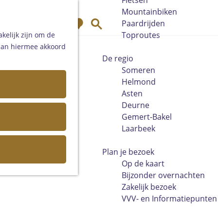
Fietsen
Mountainbiken
K
Z
Paardrijden
a
o
Toproutes
kelijk zijn om de
a
e
 aan hiermee akkoord
r
k
De regio
t
e
Someren
n
Helmond
Asten
Deurne
Gemert-Bakel
Laarbeek
Plan je bezoek
Op de kaart
Bijzonder overnachten
Zakelijk bezoek
VVV- en Informatiepunten