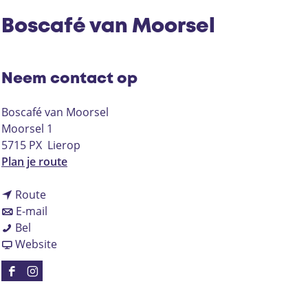
Boscafé van Moorsel
Neem contact op
Boscafé van Moorsel
Moorsel 1
5715 PX
Lierop
n
Plan je route
a
n
a
Route
a
n
r
E-mail
B
a
a
B
Bel
o
r
a
v
o
Website
s
B
r
a
s
c
o
B
n
c
F
I
a
s
o
B
a
a
n