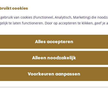
G
bruikt cookies
a
M
n
ebruik van cookies (Functioneel, Analytisch, Marketing) die noodza
e
a
lijk te laten functioneren. Door op accepteren te klikken, geef je
n
a
u
r
d
Alles accepteren
e
h
o
Alleen noodzakelijk
m
e
p
Voorkeuren aanpassen
a
g
e