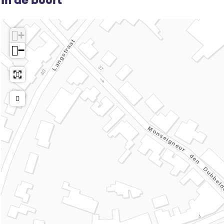
In de buurt
+
−