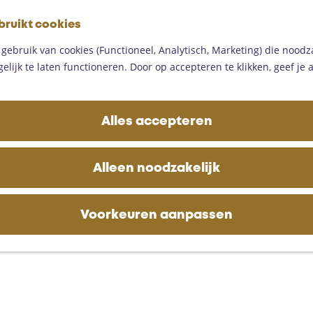
G
bruikt cookies
a
M
n
ebruik van cookies (Functioneel, Analytisch, Marketing) die noodza
e
a
lijk te laten functioneren. Door op accepteren te klikken, geef je
n
a
u
r
d
Alles accepteren
e
h
o
Alleen noodzakelijk
m
e
p
Voorkeuren aanpassen
a
g
e