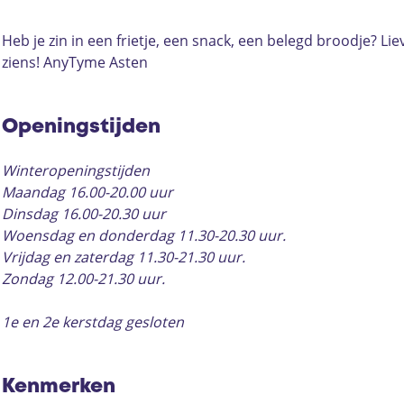
m
T
y
n
m
c
s
e
y
T
y
e
e
t
Heb je zin in een frietje, een snack, een belegd broodje? Li
A
m
y
T
A
b
a
ziens! AnyTyme Asten
s
e
m
y
s
o
g
t
A
e
m
t
o
r
e
s
A
e
e
k
a
Openingstijden
n
t
s
A
n
A
m
e
t
s
n
A
Winteropeningstijden
n
e
t
y
n
Maandag 16.00-20.00 uur
n
e
T
y
Dinsdag 16.00-20.30 uur
n
y
T
Woensdag en donderdag 11.30-20.30 uur.
m
y
Vrijdag en zaterdag 11.30-21.30 uur.
e
m
Zondag 12.00-21.30 uur.
A
e
s
A
1e en 2e kerstdag gesloten
t
s
e
t
n
e
Kenmerken
n