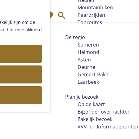
Fietsen
Mountainbiken
K
Z
Paardrijden
a
o
Toproutes
kelijk zijn om de
a
e
 aan hiermee akkoord
r
k
De regio
t
e
Someren
n
Helmond
Asten
Deurne
Gemert-Bakel
Laarbeek
Plan je bezoek
Op de kaart
Bijzonder overnachten
Zakelijk bezoek
VVV- en Informatiepunten