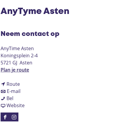
AnyTyme Asten
Neem contact op
AnyTime Asten
Koningsplein 2-4
5721 GJ
Asten
n
Plan je route
a
n
a
Route
a
n
r
E-mail
A
a
a
A
Bel
n
r
a
v
n
Website
y
A
r
a
y
T
n
A
n
T
F
I
y
y
n
A
y
a
n