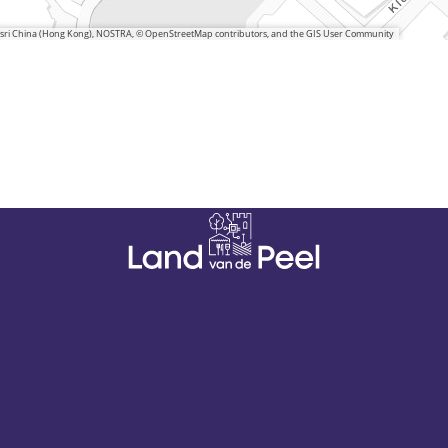
 Esri China (Hong Kong), NOSTRA, © OpenStreetMap contributors, and the GIS User Community