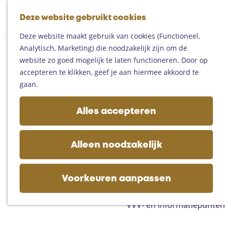
Fietsen
G
Mountainbiken
Deze website gebruikt cookies
K
Z
a
Paardrijden
M
a
o
n
Toproutes
Deze website maakt gebruik van cookies (Functioneel,
e
a
e
a
Analytisch, Marketing) die noodzakelijk zijn om de
n
r
k
a
De regio
website zo goed mogelijk te laten functioneren. Door op
u
t
e
r
Someren
accepteren te klikken, geef je aan hiermee akkoord te
n
d
Helmond
gaan.
e
Asten
h
Deurne
Alles accepteren
o
Gemert-Bakel
m
Laarbeek
e
Alleen noodzakelijk
p
Plan je bezoek
a
Op de kaart
g
Voorkeuren aanpassen
Bijzonder overnachten
e
Zakelijk bezoek
VVV- en Informatiepunten