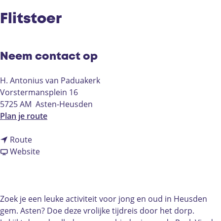
Flitstoer
Neem contact op
H. Antonius van Paduakerk
Vorstermansplein 16
5725 AM
Asten-Heusden
n
Plan je route
a
n
a
Route
a
v
r
Website
a
a
F
r
n
l
F
F
i
l
l
t
Zoek je een leuke activiteit voor jong en oud in Heusden
i
i
s
gem. Asten? Doe deze vrolijke tijdreis door het dorp.