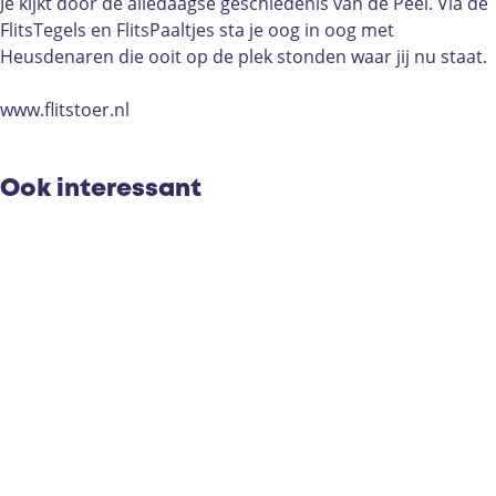
t
t
t
Je kijkt door de alledaagse geschiedenis van de Peel. Via de
s
s
o
FlitsTegels en FlitsPaaltjes sta je oog in oog met
t
t
e
Heusdenaren die ooit op de plek stonden waar jij nu staat.
o
o
r
e
e
www.flitstoer.nl
r
r
Ook interessant