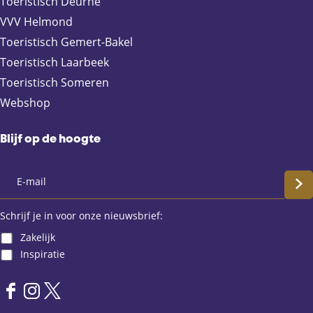
Toeristisch Deurne
b
i
s
VVV Helmond
o
l
A
Toeristisch Gemert-Bakel
o
p
Toeristisch Laarbeek
k
p
Toeristisch Someren
Webshop
Blijf op de hoogte
S
c
Schrijf je in voor onze nieuwsbrief:
Zakelijk
h
Inspiratie
r
F
I
X
i