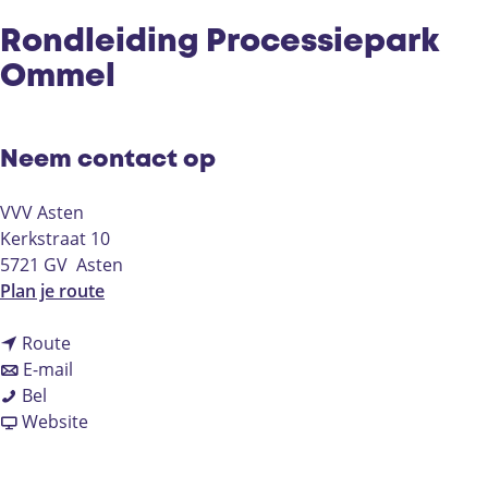
Rondleiding Processiepark
Ommel
Neem contact op
VVV Asten
Kerkstraat 10
5721 GV
Asten
n
Plan je route
a
n
a
Route
a
n
r
E-mail
R
a
a
R
Bel
o
r
a
v
o
Website
n
R
r
a
n
d
o
R
n
d