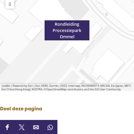
Rondleiding
Processiepark
Ommel
Leaflet
|
Powered by Esri | Esri, HERE, Garmin, USGS, Intermap, INCREMENT P, NRCAN, Esri Japan, METI,
Esri China (Hong Kong), NOSTRA, © OpenStreetMap contributors, and the GIS User Community
Deel deze pagina
D
D
D
D