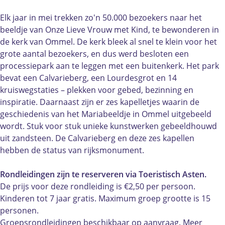
l
n
o
R
l
e
d
n
o
e
Elk jaar in mei trekken zo'n 50.000 bezoekers naar het
i
l
d
n
i
beeldje van Onze Lieve Vrouw met Kind, te bewonderen in
d
e
l
d
d
de kerk van Ommel. De kerk bleek al snel te klein voor het
i
i
e
l
i
grote aantal bezoekers, en dus werd besloten een
n
d
i
e
n
processiepark aan te leggen met een buitenkerk. Het park
g
i
d
i
g
bevat een Calvarieberg, een Lourdesgrot en 14
P
n
i
d
P
kruiswegstaties – plekken voor gebed, bezinning en
r
g
n
i
r
inspiratie. Daarnaast zijn er zes kapelletjes waarin de
o
P
g
n
o
geschiedenis van het Mariabeeldje in Ommel uitgebeeld
c
r
P
g
c
wordt. Stuk voor stuk unieke kunstwerken gebeeldhouwd
e
o
r
P
e
uit zandsteen. De Calvarieberg en deze zes kapellen
s
c
o
r
s
hebben de status van rijksmonument.
s
e
c
o
s
i
s
e
c
i
Rondleidingen zijn te reserveren via Toeristisch Asten.
e
s
s
e
e
De prijs voor deze rondleiding is €2,50 per persoon.
p
i
s
s
p
Kinderen tot 7 jaar gratis. Maximum groep grootte is 15
a
e
i
s
a
personen.
r
p
e
i
r
Groepsrondleidingen beschikbaar op aanvraag. Meer