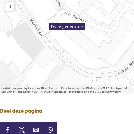
Twee generaties
Leaflet
|
Powered by Esri | Esri, HERE, Garmin, USGS, Intermap, INCREMENT P, NRCAN, Esri Japan, METI,
Esri China (Hong Kong), NOSTRA, © OpenStreetMap contributors, and the GIS User Community
Deel deze pagina
D
D
D
D