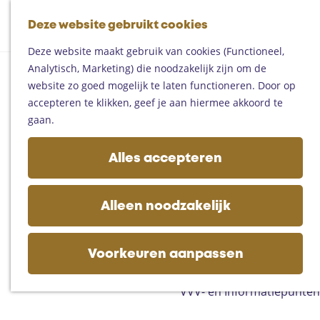
Fietsen
G
Mountainbiken
Deze website gebruikt cookies
K
Z
a
Paardrijden
M
a
o
n
Toproutes
Deze website maakt gebruik van cookies (Functioneel,
e
a
e
a
Analytisch, Marketing) die noodzakelijk zijn om de
n
r
k
a
De regio
website zo goed mogelijk te laten functioneren. Door op
u
t
e
r
Someren
accepteren te klikken, geef je aan hiermee akkoord te
n
d
Helmond
gaan.
e
Asten
h
Deurne
Alles accepteren
o
Gemert-Bakel
m
Laarbeek
e
Alleen noodzakelijk
p
Plan je bezoek
a
Op de kaart
g
Voorkeuren aanpassen
Bijzonder overnachten
e
Zakelijk bezoek
VVV- en Informatiepunten