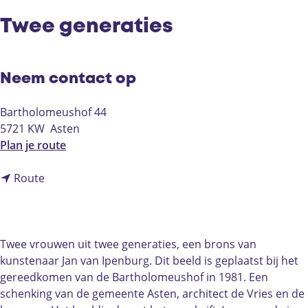
Twee generaties
Neem contact op
Bartholomeushof 44
5721 KW
Asten
n
Plan je route
a
n
a
Route
a
r
a
T
r
w
T
e
Twee vrouwen uit twee generaties, een brons van
w
e
kunstenaar Jan van Ipenburg. Dit beeld is geplaatst bij het
e
g
gereedkomen van de Bartholomeushof in 1981. Een
e
e
schenking van de gemeente Asten, architect de Vries en de