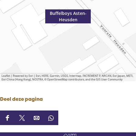
Buffelboys Asten-
Heusden
Leaflet
|
Powered by Esri | Esri, HERE, Garmin, USGS, Intermap, INCREMENT P, NRCAN, Esri Japan, METI,
Esri China (Hong Kong), NOSTRA, © OpenStreetMap contributors, and the GIS User Community
Deel deze pagina
D
D
D
D
e
e
e
e
e
e
e
e