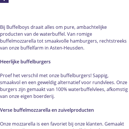
f
u
B
n
f
F
e
f
u
B
e
a
l
f
f
u
l
c
b
e
f
f
b
e
Bij Buffelboys draait alles om pure, ambachtelijke
o
l
e
f
o
b
producten van de waterbuffel. Van romige
y
b
l
e
y
o
buffelmozzarella tot smaakvolle hamburgers, rechtstreeks
s
o
b
l
s
o
van onze buffelfarm in Asten-Heusden.
A
y
o
b
A
k
s
s
y
o
s
B
Heerlijke buffelburgers
t
A
s
y
t
u
e
s
A
s
e
f
Proef het verschil met onze buffelburgers! Sappig,
n
t
s
A
n
f
smaakvol en een geweldig alternatief voor rundvlees. Onze
-
e
t
s
-
e
burgers zijn gemaakt van 100% waterbuffelvlees, afkomstig
H
n
e
t
H
l
van onze eigen boerderij.
e
-
n
e
e
b
u
H
-
n
u
o
Verse buffelmozzarella en zuivelproducten
s
e
H
-
s
y
d
u
e
H
d
s
Onze mozzarella is een favoriet bij onze klanten. Gemaakt
e
s
u
e
e
A