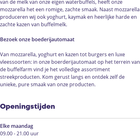
van de melk van onze eigen waterbuffels, heeft onze
n
d
s
u
n
s
mozzarella het een romige, zachte smaak. Naast mozzarella
e
d
s
t
produceren wij ook yoghurt, kaymak en heerlijke harde en
n
e
d
e
zachte kazen van buffelmelk.
n
e
n
n
-
Bezoek onze boederijautomaat
H
e
Van mozzarella, yoghurt en kazen tot burgers en luxe
u
vleessoorten: in onze boerderijautomaat op het terrein van
s
de buffelfarm vind je het volledige assortiment
d
streekproducten. Kom gerust langs en ontdek zelf de
e
unieke, pure smaak van onze producten.
n
Openingstijden
Elke maandag
09.00 - 21.00 uur