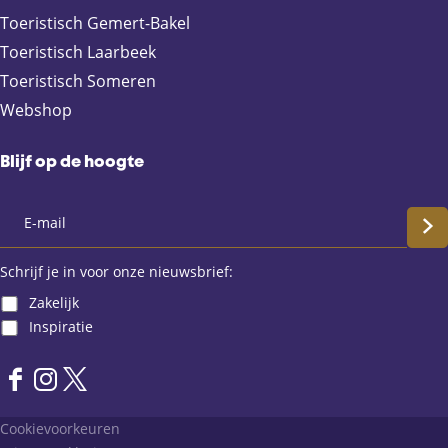
o
l
A
Toeristisch Gemert-Bakel
o
p
Toeristisch Laarbeek
k
p
Toeristisch Someren
Webshop
Blijf op de hoogte
S
c
Schrijf je in voor onze nieuwsbrief:
Zakelijk
h
Inspiratie
r
F
I
X
i
a
n
L
Cookievoorkeuren
j
c
s
a