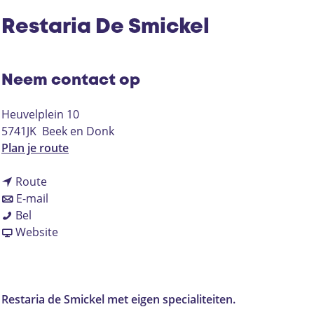
Restaria De Smickel
Neem contact op
Heuvelplein 10
5741JK
Beek en Donk
n
Plan je route
a
n
a
Route
a
n
r
E-mail
R
a
a
R
Bel
e
r
a
v
e
Website
s
R
r
a
s
t
e
R
n
t
a
s
e
R
a
r
t
s
e
r
Restaria de Smickel met eigen specialiteiten.