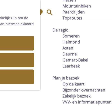
Fietsen
Mountainbiken
K
Z
Paardrijden
a
o
Toproutes
kelijk zijn om de
a
e
 aan hiermee akkoord
r
k
De regio
t
e
Someren
n
Helmond
Asten
Deurne
Gemert-Bakel
Laarbeek
Plan je bezoek
Op de kaart
Bijzonder overnachten
Zakelijk bezoek
VVV- en Informatiepunten