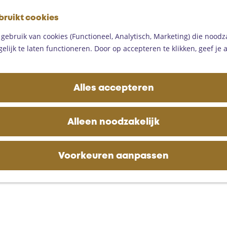
G
bruikt cookies
a
M
n
ebruik van cookies (Functioneel, Analytisch, Marketing) die noodza
e
a
lijk te laten functioneren. Door op accepteren te klikken, geef je
n
a
u
r
d
Alles accepteren
e
h
o
Alleen noodzakelijk
m
e
p
Voorkeuren aanpassen
a
g
e