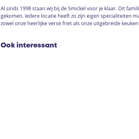
i
a
t
s
i
a
r
a
t
a
Al sinds 1998 staan wij bij de Smickel voor je klaar. Dit fa
D
i
r
a
D
gekomen. Iedere locatie heeft zo zijn eigen specialiteiten m
e
a
i
r
e
zowel onze heerlijke verse friet als onze uitgebreide keuken
S
D
a
i
S
m
e
D
a
m
i
S
e
D
i
Ook interessant
c
m
S
e
c
k
i
m
S
k
e
c
i
m
e
l
k
c
i
l
e
k
c
l
e
k
l
e
l