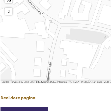
Leaflet
|
Powered by Esri | Esri, HERE, Garmin, USGS, Intermap, INCREMENT P, NRCAN, Esri Japan, METI,
Deel deze pagina