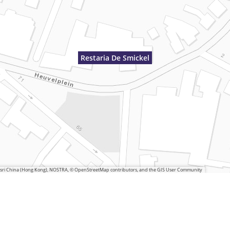
Restaria De Smickel
 Esri China (Hong Kong), NOSTRA, © OpenStreetMap contributors, and the GIS User Community