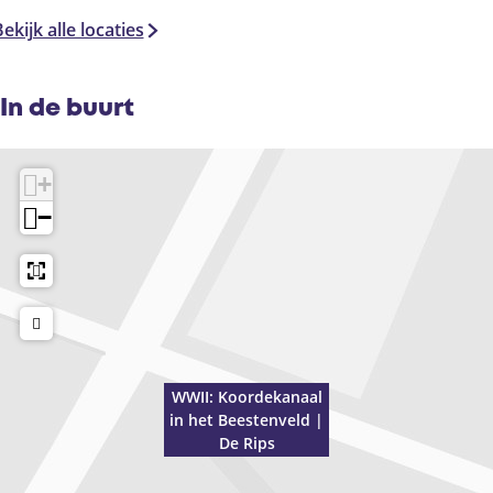
s
s
ekijk alle locaties
In de buurt
+
−
WWII: Koordekanaal
in het Beestenveld |
De Rips