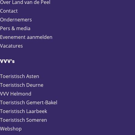
Over Land van de Peel
p
p
p
p
a
a
a
a
Contact
g
g
g
g
Ondernemers
i
i
i
i
Pers & media
n
n
n
n
Evenement aanmelden
a
a
a
a
Vacatures
o
o
o
o
p
p
p
p
F
X
e
W
VVV's
a
-
h
c
m
a
Toeristisch Asten
e
a
t
Toeristisch Deurne
b
i
s
VVV Helmond
o
l
A
Toeristisch Gemert-Bakel
o
p
Toeristisch Laarbeek
k
p
Toeristisch Someren
Webshop