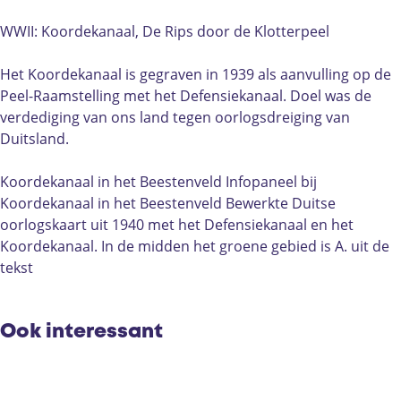
I
I
:
I
I
K
WWII: Koordekanaal, De Rips door de Klotterpeel
:
:
o
K
K
o
Het Koordekanaal is gegraven in 1939 als aanvulling op de
o
o
r
Peel-Raamstelling met het Defensiekanaal. Doel was de
o
o
d
verdediging van ons land tegen oorlogsdreiging van
r
r
e
Duitsland.
d
d
k
e
e
a
Koordekanaal in het Beestenveld Infopaneel bij
k
k
n
Koordekanaal in het Beestenveld Bewerkte Duitse
a
a
a
oorlogskaart uit 1940 met het Defensiekanaal en het
n
n
a
Koordekanaal. In de midden het groene gebied is A. uit de
a
a
l
tekst
a
a
i
l
l
n
i
i
h
Ook interessant
n
n
e
h
h
t
e
e
B