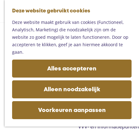
Fietsen
G
Mountainbiken
Deze website gebruikt cookies
K
Z
a
Paardrijden
M
a
o
n
Toproutes
Deze website maakt gebruik van cookies (Functioneel,
e
a
e
a
Analytisch, Marketing) die noodzakelijk zijn om de
n
r
k
a
De regio
website zo goed mogelijk te laten functioneren. Door op
u
t
e
r
Someren
accepteren te klikken, geef je aan hiermee akkoord te
n
d
Helmond
gaan.
e
Asten
h
Deurne
Alles accepteren
o
Gemert-Bakel
m
Laarbeek
e
Alleen noodzakelijk
p
Plan je bezoek
a
Op de kaart
g
Voorkeuren aanpassen
Bijzonder overnachten
e
Zakelijk bezoek
VVV- en Informatiepunten