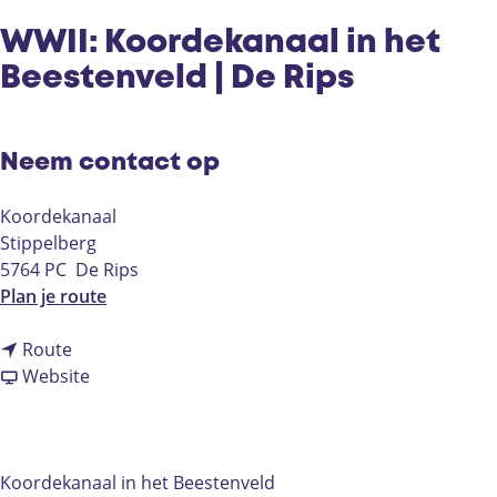
WWII: Koordekanaal in het
Beestenveld | De Rips
Neem contact op
Koordekanaal
Stippelberg
5764 PC
De Rips
n
Plan je route
a
n
a
Route
a
v
r
Website
a
a
W
r
n
W
W
W
I
W
W
I
Koordekanaal in het Beestenveld