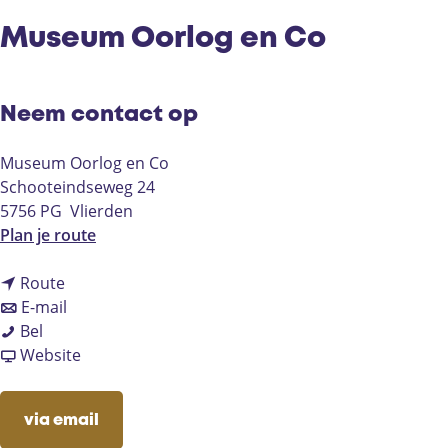
Museum Oorlog en Co
Neem contact op
Museum Oorlog en Co
Schooteindseweg 24
5756 PG
Vlierden
n
Plan je route
a
n
a
Route
a
n
r
E-mail
M
a
a
M
Bel
u
r
a
v
u
Website
s
M
r
a
s
e
u
M
n
e
via email
u
s
u
M
u