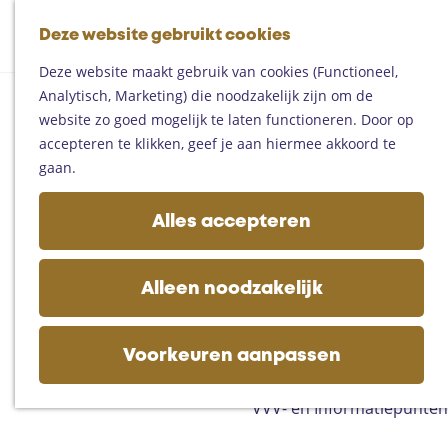
Fietsen
G
Mountainbiken
Deze website gebruikt cookies
K
Z
a
Paardrijden
M
a
o
n
Toproutes
Deze website maakt gebruik van cookies (Functioneel,
e
a
e
a
Analytisch, Marketing) die noodzakelijk zijn om de
n
r
k
a
De regio
website zo goed mogelijk te laten functioneren. Door op
u
t
e
r
Someren
accepteren te klikken, geef je aan hiermee akkoord te
n
d
Helmond
gaan.
e
Asten
h
Deurne
Alles accepteren
o
Gemert-Bakel
m
Laarbeek
e
Alleen noodzakelijk
p
Plan je bezoek
a
Op de kaart
g
Voorkeuren aanpassen
Bijzonder overnachten
e
Zakelijk bezoek
VVV- en Informatiepunten