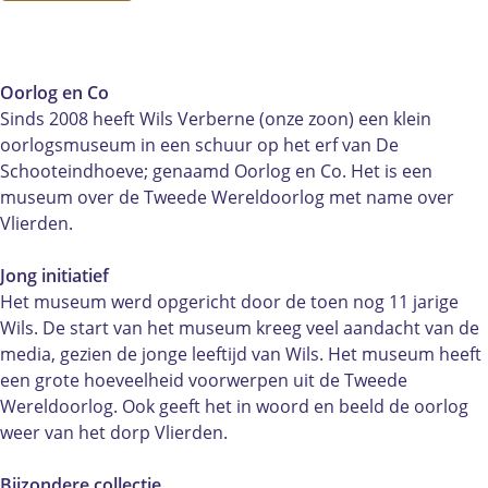
m
e
s
u
m
O
u
e
s
O
o
m
u
e
o
r
O
m
u
r
Oorlog en Co
l
o
O
m
l
Sinds 2008 heeft Wils Verberne (onze zoon) een klein
o
r
o
O
o
oorlogsmuseum in een schuur op het erf van De
g
l
r
o
g
Schooteindhoeve; genaamd Oorlog en Co. Het is een
e
o
l
r
e
museum over de Tweede Wereldoorlog met name over
n
g
o
l
n
Vlierden.
C
e
g
o
C
o
n
e
g
o
Jong initiatief
C
n
e
Het museum werd opgericht door de toen nog 11 jarige
o
C
n
Wils. De start van het museum kreeg veel aandacht van de
o
C
media, gezien de jonge leeftijd van Wils. Het museum heeft
o
een grote hoeveelheid voorwerpen uit de Tweede
Wereldoorlog. Ook geeft het in woord en beeld de oorlog
weer van het dorp Vlierden.
Bijzondere collectie