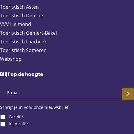
c
m
a
Toeristisch Asten
e
a
t
Toeristisch Deurne
b
i
s
VVV Helmond
o
l
A
Toeristisch Gemert-Bakel
o
p
Toeristisch Laarbeek
k
p
Toeristisch Someren
Webshop
Blijf op de hoogte
S
c
Schrijf je in voor onze nieuwsbrief:
Zakelijk
h
Inspiratie
r