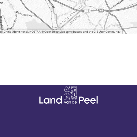
 Esri China (Hong Kong), NOSTRA, © OpenStreetMap contributors, and the GIS User Community