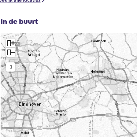
Bekijk alle locaties
In de buurt
+
−