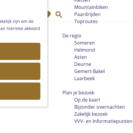
Fietsen
Mountainbiken
K
Z
Paardrijden
a
o
Toproutes
kelijk zijn om de
a
e
 aan hiermee akkoord
r
k
De regio
t
e
Someren
n
Helmond
Asten
Deurne
Gemert-Bakel
Laarbeek
Plan je bezoek
Op de kaart
Bijzonder overnachten
Zakelijk bezoek
VVV- en Informatiepunten