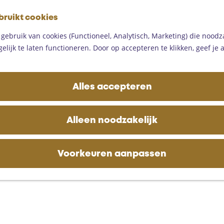
G
bruikt cookies
a
M
n
ebruik van cookies (Functioneel, Analytisch, Marketing) die noodza
e
a
lijk te laten functioneren. Door op accepteren te klikken, geef je
n
a
u
r
d
Alles accepteren
e
h
o
Alleen noodzakelijk
m
e
p
Voorkeuren aanpassen
a
g
e