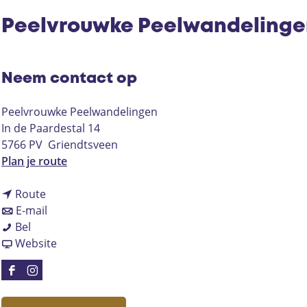
Peelvrouwke Peelwandelinge
Neem contact op
Peelvrouwke Peelwandelingen
In de Paardestal 14
5766 PV
Griendtsveen
n
Plan je route
a
n
a
Route
a
n
r
E-mail
P
a
a
P
Bel
e
r
a
v
e
Website
e
P
r
a
e
l
e
P
n
l
F
I
v
e
e
P
v
a
n