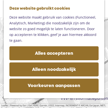
Fietsen
G
Mountainbiken
Deze website gebruikt cookies
K
Z
a
Paardrijden
M
a
o
n
Toproutes
Deze website maakt gebruik van cookies (Functioneel,
e
a
e
a
Analytisch, Marketing) die noodzakelijk zijn om de
n
+
r
k
a
De regio
website zo goed mogelijk te laten functioneren. Door
u
−
t
e
r
Someren
op accepteren te klikken, geef je aan hiermee akkoord
n
d
Helmond
te gaan.
1
e
Asten
1
h
Deurne
Alles accepteren
o
Gemert-Bakel
m
Laarbeek
e
Alleen noodzakelijk
p
Plan je bezoek
a
Op de kaart
g
Voorkeuren aanpassen
Bijzonder overnachten
e
Zakelijk bezoek
VVV- en Informatiepunten
Leaflet
|
Powered by Esri | Esri, HERE, Garmin, USGS, Intermap, INCREMENT P, NRCAN, Esri Japan, METI,