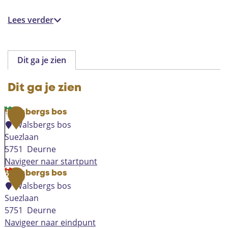
Lees verder
Dit ga je zien
Dit ga je zien
Walsbergs bos
1
Walsbergs bos
Suezlaan
5751
Deurne
Navigeer naar startpunt
W
Walsbergs bos
2
a
Walsbergs bos
l
Suezlaan
s
5751
Deurne
b
Navigeer naar eindpunt