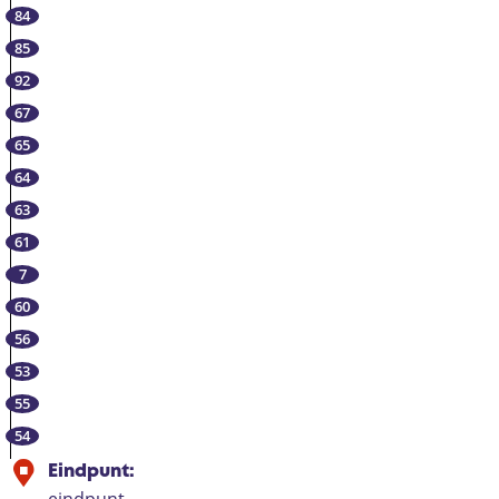
84
85
92
67
65
64
63
61
7
60
56
53
55
54
Eindpunt: