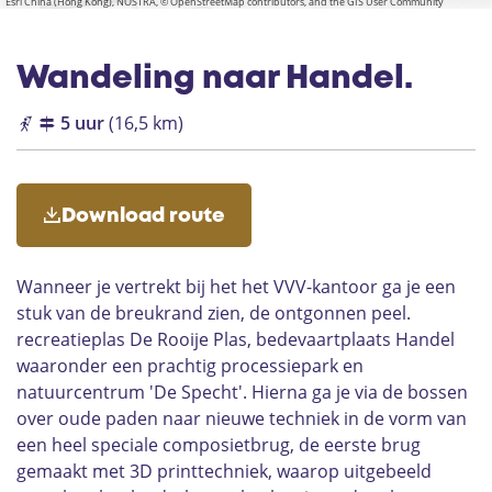
p
a
Esri China (Hong Kong), NOSTRA, © OpenStreetMap contributors, and the GIS User Community
e
y
w
w
n
n
o
l
p
a
a
t
t
s
i
k
o
l
l
_
_
n
i
k
k
s
w
w
t
n
a
a
_
Wandeling naar Handel.
t
l
l
w
_
k
k
a
w
l
a
5 uur
(16,5 km)
k
l
k
Download route
Wanneer je vertrekt bij het het VVV-kantoor ga je een
stuk van de breukrand zien, de ontgonnen peel.
recreatieplas De Rooije Plas, bedevaartplaats Handel
waaronder een prachtig processiepark en
natuurcentrum 'De Specht'. Hierna ga je via de bossen
over oude paden naar nieuwe techniek in de vorm van
een heel speciale composietbrug, de eerste brug
gemaakt met 3D printtechniek, waarop uitgebeeld