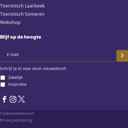
Toeristisch Laarbeek
Toeristisch Someren
Webshop
Blijf op de hoogte
S
c
Schrijf je in voor onze nieuwsbrief:
Zakelijk
h
Inspiratie
r
F
I
X
i
a
n
L
Cookievoorkeuren
j
c
s
a
Privacyverklaring
e
t
n
f