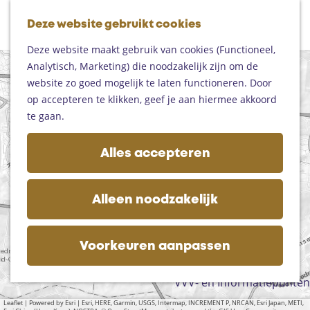
Fietsen
G
Mountainbiken
Deze website gebruikt cookies
K
Z
a
Paardrijden
M
a
o
n
Toproutes
Deze website maakt gebruik van cookies (Functioneel,
e
a
e
a
Analytisch, Marketing) die noodzakelijk zijn om de
n
+
r
k
a
De regio
website zo goed mogelijk te laten functioneren. Door
u
−
t
e
r
Someren
op accepteren te klikken, geef je aan hiermee akkoord
n
d
Helmond
te gaan.
e
Asten
a
h
Deurne
Alles accepteren
d
o
Gemert-Bakel
d
m
Laarbeek
r
e
e
Alleen noodzakelijk
s
p
Plan je bezoek
s
a
Op de kaart
g
Voorkeuren aanpassen
Bijzonder overnachten
e
Zakelijk bezoek
VVV- en Informatiepunten
Leaflet
|
Powered by Esri | Esri, HERE, Garmin, USGS, Intermap, INCREMENT P, NRCAN, Esri Japan, METI,