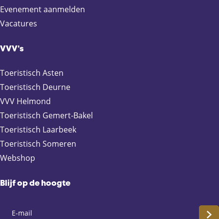
a
a
a
a
Evenement aanmelden
o
o
o
o
Vacatures
p
p
p
p
F
X
e
W
a
-
h
VVV's
c
m
a
e
a
t
Toeristisch Asten
b
i
s
Toeristisch Deurne
o
l
A
VVV Helmond
o
p
Toeristisch Gemert-Bakel
k
p
Toeristisch Laarbeek
Toeristisch Someren
Webshop
Blijf op de hoogte
S