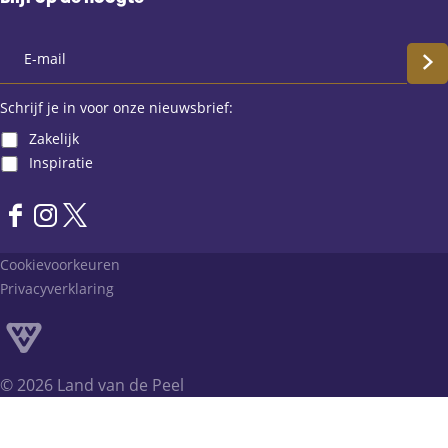
S
c
Schrijf je in voor onze nieuwsbrief:
Zakelijk
h
Inspiratie
r
F
I
X
i
a
n
L
Cookievoorkeuren
j
c
s
a
Privacyverklaring
e
t
n
f
b
a
d
o
g
v
j
o
r
a
© 2026 Land van de Peel
k
a
n
e
L
m
d
i
a
L
e