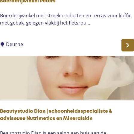
Boerderijwinkel Peters
r
u
B
Boerderijwinkel met streekproducten en terras voor koffie
m
o
met gebak, gelegen vlakbij het fietsrou...
D
e
e
r
V
d
Deurne
l
e
i
r
n
i
d
j
e
w
r
i
S
n
o
k
m
e
Beautystudio Dian | schoonheidsspecialiste &
e
l
adviseuse Nutrimetics en Mineralskin
r
P
e
e
B
Beautystudio Dian is een salon aan huis aan de