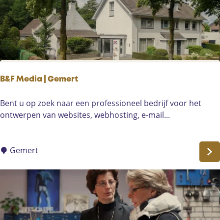
s
A
h
z
i
a
o
l
n
e
S
a
o
B&F Media | Gemert
l
m
a
e
B
Bent u op zoek naar een professioneel bedrijf voor het
a
r
&
ontwerpen van websites, webhosting, e-mail...
n
e
F
H
n
M
e
e
Gemert
l
d
m
i
o
a
n
|
d
G