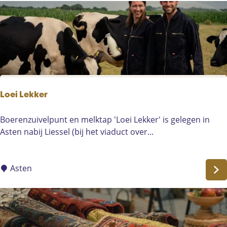
g
a
m
o
d
e
Loei Lekker
L
Boerenzuivelpunt en melktap 'Loei Lekker' is gelegen in
o
Asten nabij Liessel (bij het viaduct over...
e
i
L
Asten
e
k
k
e