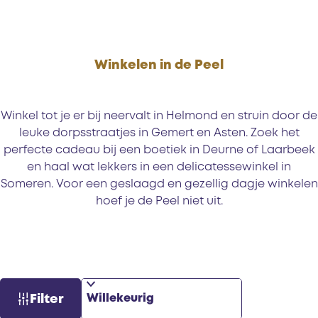
g
d
w
i
Winkelen in de Peel
n
k
e
Winkel tot je er bij neervalt in Helmond en struin door de
l
leuke dorpsstraatjes in Gemert en Asten. Zoek het
e
perfecte cadeau bij een boetiek in Deurne of Laarbeek
n
en haal wat lekkers in een delicatessewinkel in
i
Someren. Voor een geslaagd en gezellig dagje winkelen
n
hoef je de Peel niet uit.
S
W
Filter
o
a