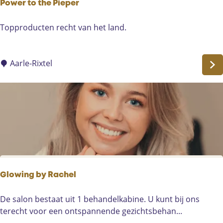
Power to the Pieper
P
Topproducten recht van het land.
o
w
e
Aarle-Rixtel
r
t
o
t
h
e
P
i
e
Glowing by Rachel
p
e
G
De salon bestaat uit 1 behandelkabine. U kunt bij ons
r
l
terecht voor een ontspannende gezichtsbehan...
o