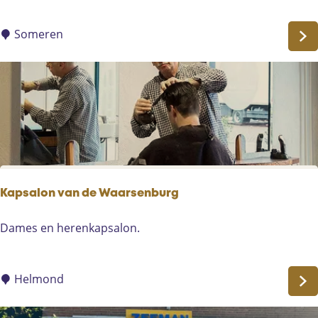
w
i
Someren
n
g
b
y
R
a
c
h
e
Kapsalon van de Waarsenburg
l
K
Dames en herenkapsalon.
a
p
s
Helmond
a
l