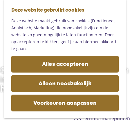
Fietsen
G
Mountainbiken
Deze website gebruikt cookies
K
Z
a
Paardrijden
M
a
o
n
Toproutes
Deze website maakt gebruik van cookies (Functioneel,
e
G
a
e
a
Analytisch, Marketing) die noodzakelijk zijn om de
n
e
r
k
a
De regio
website zo goed mogelijk te laten functioneren. Door
u
z
t
e
r
Someren
op accepteren te klikken, geef je aan hiermee akkoord
e
n
d
Helmond
te gaan.
l
e
Asten
l
h
Deurne
Alles accepteren
i
o
Gemert-Bakel
Gezellig en geslaagd winkelen
g
m
Laarbeek
in
e
e
Alleen noodzakelijk
n
het Land van de Peel
p
Plan je bezoek
g
a
Op de kaart
e
g
Voorkeuren aanpassen
Bijzonder overnachten
s
e
Zakelijk bezoek
l
VVV- en Informatiepunten
a
a