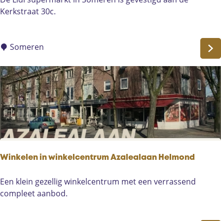
i
Kerkstraat 30c.
d
l
S
Someren
o
m
e
r
e
n
Winkelen in winkelcentrum Azalealaan Helmond
W
Een klein gezellig winkelcentrum met een verrassend
i
compleet aanbod.
n
k