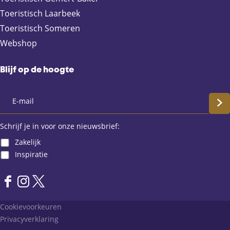
Toeristisch Laarbeek
Toeristisch Someren
Webshop
Blijf op de hoogte
S
c
Schrijf je in voor onze nieuwsbrief:
Zakelijk
h
Inspiratie
r
F
I
X
i
a
n
L
Cookievoorkeuren
j
c
s
a
Privacyverklaring
e
t
n
f