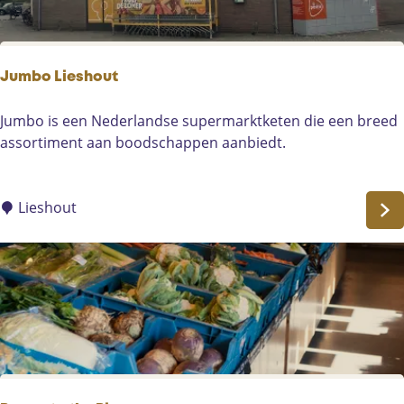
t
P
l
u
Jumbo Lieshout
s
J
Jumbo is een Nederlandse supermarktketen die een breed
u
assortiment aan boodschappen aanbiedt.
m
b
o
Lieshout
L
i
e
s
h
o
u
t