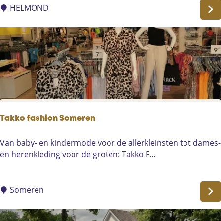
e
HELMOND
l
e
n
i
n
w
i
n
k
Takko fashion Someren
e
l
T
Van baby- en kindermode voor de allerkleinsten tot dames-
c
a
en herenkleding voor de groten: Takko F...
e
k
n
k
t
o
Someren
r
f
u
a
m