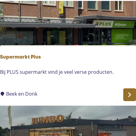
f
t
Supermarkt Plus
S
Bij PLUS supermarkt vind je veel verse producten.
u
p
e
Beek en Donk
r
m
a
r
k