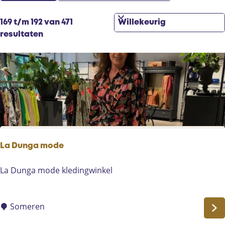
r
t
t
z
S
169 t/m 192 van 471
e
o
o
resultaten
e
e
r
r
k
t
o
j
e
p
e
e
:
r
o
p
:
La Dunga mode
L
La Dunga mode kledingwinkel
a
D
u
Someren
n