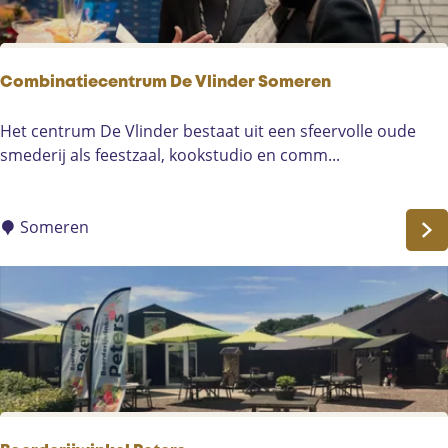
e
m
e
r
Combinatiecentrum De Vlinder Someren
t
C
Het centrum De Vlinder bestaat uit een sfeervolle oude
o
smederij als feestzaal, kookstudio en comm...
m
b
i
Someren
n
a
t
i
e
c
e
n
t