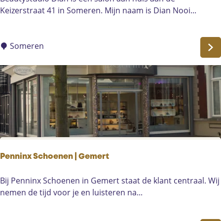
n
t
e
Keizerstraat 41 in Someren. Mijn naam is Dian Nooi...
e
a
r
u
s
t
Someren
y
s
t
u
d
i
o
D
i
Penninx Schoenen | Gemert
a
n
P
Bij Penninx Schoenen in Gemert staat de klant centraal. Wij
|
e
nemen de tijd voor je en luisteren na...
s
n
c
n