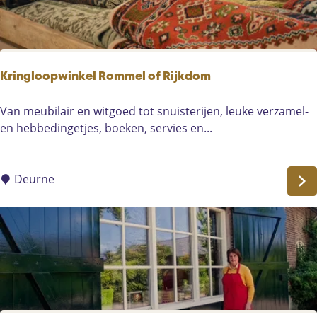
r
Kringloopwinkel Rommel of Rijkdom
K
Van meubilair en witgoed tot snuisterijen, leuke verzamel-
r
en hebbedingetjes, boeken, servies en...
i
n
g
Deurne
l
o
o
p
w
i
n
k