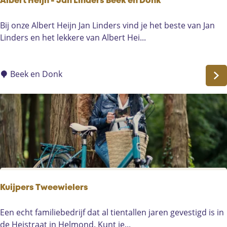
Albert Heijn - Jan Linders Beek en Donk
w
e
A
Bij onze Albert Heijn Jan Linders vind je het beste van Jan
k
l
Linders en het lekkere van Albert Hei...
e
b
r
e
i
r
Beek en Donk
j
t
v
H
a
e
n
i
L
j
i
n
e
-
s
J
h
a
Kuijpers Tweewielers
o
n
u
L
K
Een echt familiebedrijf dat al tientallen jaren gevestigd is in
t
i
u
de Heistraat in Helmond. Kunt je...