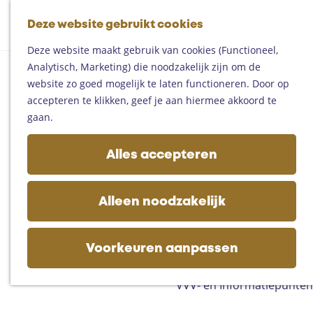
Fietsen
G
Mountainbiken
Deze website gebruikt cookies
K
Z
a
Paardrijden
M
a
o
n
Toproutes
Deze website maakt gebruik van cookies (Functioneel,
e
a
e
a
Analytisch, Marketing) die noodzakelijk zijn om de
n
r
k
a
De regio
website zo goed mogelijk te laten functioneren. Door op
u
t
e
r
Someren
accepteren te klikken, geef je aan hiermee akkoord te
n
d
Helmond
gaan.
e
Asten
h
Deurne
Alles accepteren
o
Gemert-Bakel
m
Laarbeek
e
Alleen noodzakelijk
p
Plan je bezoek
a
Op de kaart
g
Voorkeuren aanpassen
Bijzonder overnachten
e
Zakelijk bezoek
VVV- en Informatiepunten