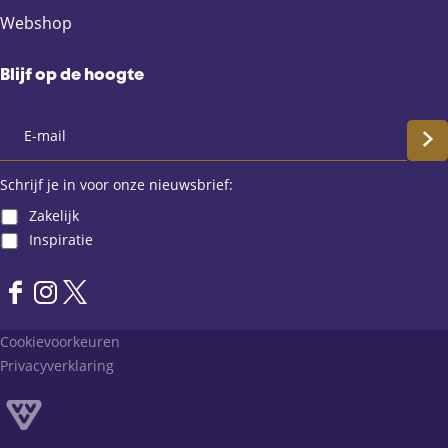
Webshop
Blijf op de hoogte
S
c
Schrijf je in voor onze nieuwsbrief:
Zakelijk
h
Inspiratie
r
F
I
X
i
a
n
L
Cookievoorkeuren
j
c
s
a
Privacyverklaring
e
t
n
f
b
a
d
o
g
v
j
o
r
a