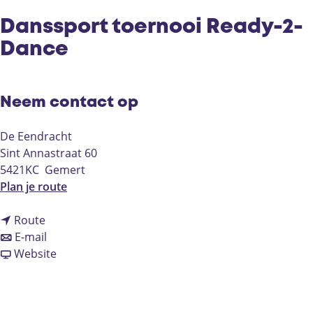
Danssport toernooi Ready-2-
Dance
Neem contact op
De Eendracht
Sint Annastraat 60
5421KC
Gemert
n
Plan je route
a
n
a
Route
a
n
r
E-mail
a
a
v
D
Website
r
a
a
a
D
r
n
n
a
D
D
s