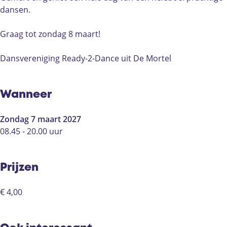
y
d
d
2
dansen.
-
y
y
-
2
-
-
D
Graag tot zondag 8 maart!
-
2
2
a
D
-
-
n
Dansvereniging Ready-2-Dance uit De Mortel
a
D
D
c
n
a
a
e
c
n
n
Wanneer
e
c
c
e
e
Zondag 7 maart 2027
08.45 - 20.00 uur
Prijzen
€ 4,00