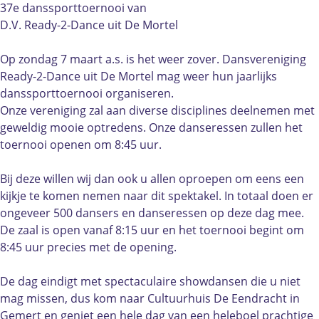
n
a
a
s
37e danssporttoernooi van
s
n
n
p
D.V. Ready-2-Dance uit De Mortel
s
s
s
o
p
s
s
r
Op zondag 7 maart a.s. is het weer zover. Dansvereniging
o
p
p
t
Ready-2-Dance uit De Mortel mag weer hun jaarlijks
r
o
o
t
danssporttoernooi organiseren.
t
r
r
o
Onze vereniging zal aan diverse disciplines deelnemen met
t
t
t
e
geweldig mooie optredens. Onze danseressen zullen het
o
t
t
r
toernooi openen om 8:45 uur.
e
o
o
n
r
e
e
o
Bij deze willen wij dan ook u allen oproepen om eens een
n
r
r
o
kijkje te komen nemen naar dit spektakel. In totaal doen er
o
n
n
i
ongeveer 500 dansers en danseressen op deze dag mee.
o
o
o
R
De zaal is open vanaf 8:15 uur en het toernooi begint om
i
o
o
e
8:45 uur precies met de opening.
R
i
i
a
e
R
R
d
De dag eindigt met spectaculaire showdansen die u niet
a
e
e
y
mag missen, dus kom naar Cultuurhuis De Eendracht in
d
a
a
-
Gemert en geniet een hele dag van een heleboel prachtige