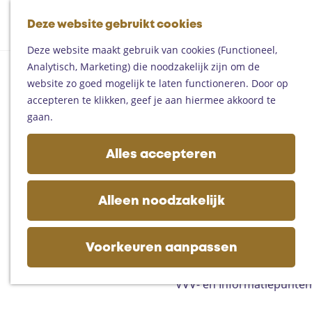
Fietsen
G
Mountainbiken
Deze website gebruikt cookies
K
Z
a
Paardrijden
M
a
o
n
Toproutes
Deze website maakt gebruik van cookies (Functioneel,
e
a
e
a
Analytisch, Marketing) die noodzakelijk zijn om de
n
r
k
a
De regio
website zo goed mogelijk te laten functioneren. Door op
u
t
e
r
Someren
accepteren te klikken, geef je aan hiermee akkoord te
n
d
Helmond
gaan.
e
Asten
h
Deurne
Alles accepteren
o
Gemert-Bakel
m
Laarbeek
e
Alleen noodzakelijk
p
Plan je bezoek
a
Op de kaart
g
Voorkeuren aanpassen
Bijzonder overnachten
e
Zakelijk bezoek
VVV- en Informatiepunten