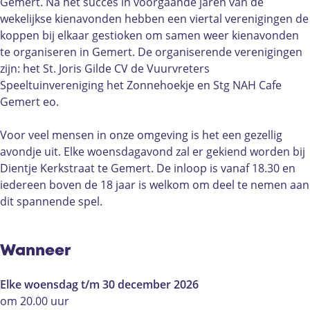
n
n
e
n
Gemert. Na het succes in voorgaande jaren van de
i
e
n
i
wekelijkse kienavonden hebben een viertal verenigingen de
n
n
e
n
koppen bij elkaar gestioken om samen weer kienavonden
G
i
n
G
te organiseren in Gemert. De organiserende verenigingen
e
n
i
e
zijn: het St. Joris Gilde CV de Vuurvreters
m
G
n
m
Speeltuinvereniging het Zonnehoekje en Stg NAH Cafe
e
e
G
e
Gemert eo.
r
m
e
r
t
e
m
t
Voor veel mensen in onze omgeving is het een gezellig
r
e
avondje uit. Elke woensdagavond zal er gekiend worden bij
t
r
Dientje Kerkstraat te Gemert. De inloop is vanaf 18.30 en
t
iedereen boven de 18 jaar is welkom om deel te nemen aan
dit spannende spel.
Wanneer
Elke woensdag t/m 30 december 2026
om 20.00 uur