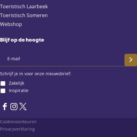
Toeristisch Laarbeek
k
p
Toeristisch Someren
Webshop
Blijf op de hoogte
S
c
Schrijf je in voor onze nieuwsbrief:
Zakelijk
h
Inspiratie
r
F
I
X
i
a
n
L
Cookievoorkeuren
j
c
s
a
Privacyverklaring
e
t
n
f