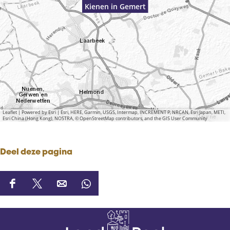
Kienen in Gemert
Leaflet
|
Powered by Esri | Esri, HERE, Garmin, USGS, Intermap, INCREMENT P, NRCAN, Esri Japan, METI,
Esri China (Hong Kong), NOSTRA, © OpenStreetMap contributors, and the GIS User Community
Deel deze pagina
D
D
D
D
e
e
e
e
e
e
e
e
l
l
l
l