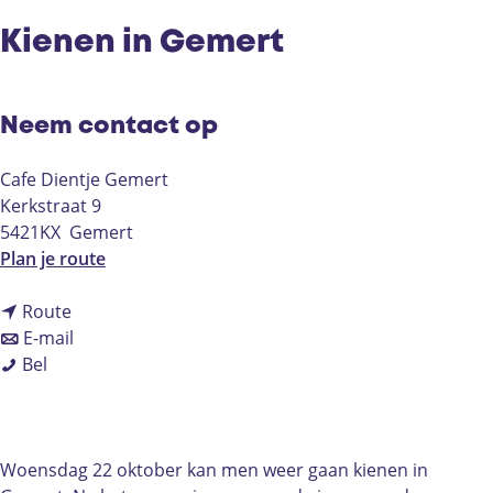
Kienen in Gemert
Neem contact op
Cafe Dientje Gemert
Kerkstraat 9
5421KX
Gemert
n
Plan je route
a
n
a
Route
a
n
r
E-mail
K
a
a
K
Bel
i
r
a
i
e
K
r
e
n
i
K
n
e
e
i
e
Woensdag 22 oktober kan men weer gaan kienen in