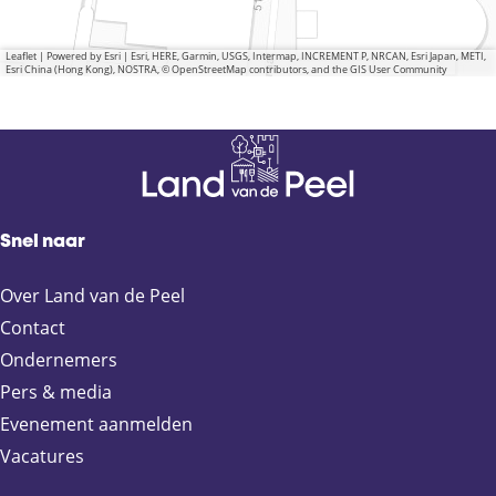
Leaflet
|
Powered by Esri | Esri, HERE, Garmin, USGS, Intermap, INCREMENT P, NRCAN, Esri Japan, METI,
Esri China (Hong Kong), NOSTRA, © OpenStreetMap contributors, and the GIS User Community
Snel naar
Over Land van de Peel
Contact
Ondernemers
Pers & media
Evenement aanmelden
Vacatures