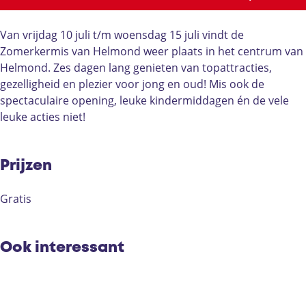
e
m
m
k
r
e
e
e
k
r
r
r
Van vrijdag 10 juli t/m woensdag 15 juli vindt de
e
k
k
m
Zomerkermis van Helmond weer plaats in het centrum van
r
e
e
i
Helmond. Zes dagen lang genieten van topattracties,
m
r
r
s
gezelligheid en plezier voor jong en oud! Mis ook de
i
m
m
H
spectaculaire opening, leuke kindermiddagen én de vele
s
i
i
e
leuke acties niet!
H
s
s
l
e
H
H
m
l
e
e
o
Prijzen
m
l
l
n
o
m
m
d
Gratis
n
o
o
d
n
n
d
d
Ook interessant