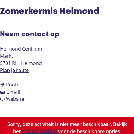
Zomerkermis Helmond
Neem contact op
Helmond Centrum
Markt
5701 RH
Helmond
n
Plan je route
a
n
a
Route
a
n
r
E-mail
a
a
v
Z
Website
r
a
a
o
Z
r
n
m
o
Z
Z
e
Sorry, deze activiteit is niet meer beschikbaar. Bekijk
m
o
o
r
het
actuele aanbod
voor de beschikbare opties.