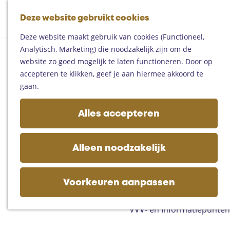
Fietsen
G
Mountainbiken
Deze website gebruikt cookies
K
Z
a
Paardrijden
M
a
o
n
Toproutes
Deze website maakt gebruik van cookies (Functioneel,
e
a
e
a
Analytisch, Marketing) die noodzakelijk zijn om de
n
r
k
a
De regio
website zo goed mogelijk te laten functioneren. Door op
u
t
e
r
Someren
accepteren te klikken, geef je aan hiermee akkoord te
n
d
Helmond
gaan.
e
Asten
h
Deurne
Alles accepteren
o
Gemert-Bakel
m
Laarbeek
e
Alleen noodzakelijk
p
Plan je bezoek
a
Op de kaart
g
Voorkeuren aanpassen
Bijzonder overnachten
e
Zakelijk bezoek
VVV- en Informatiepunten