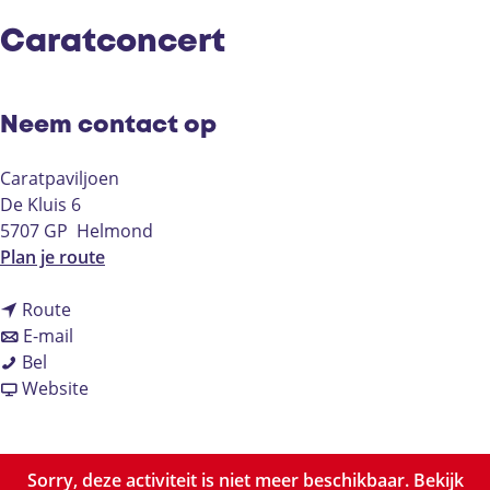
Caratconcert
Neem contact op
Caratpaviljoen
De Kluis 6
5707 GP
Helmond
n
Plan je route
a
n
a
Route
a
n
r
E-mail
C
a
a
C
Bel
a
r
a
v
a
Website
r
C
r
a
r
a
a
C
n
a
t
r
a
C
t
Sorry, deze activiteit is niet meer beschikbaar. Bekijk