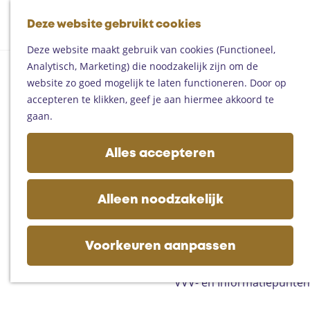
Fietsen
G
Mountainbiken
Deze website gebruikt cookies
K
Z
a
Paardrijden
M
a
o
n
Toproutes
Deze website maakt gebruik van cookies (Functioneel,
e
a
e
a
Analytisch, Marketing) die noodzakelijk zijn om de
n
r
k
a
De regio
website zo goed mogelijk te laten functioneren. Door op
u
t
e
r
Someren
accepteren te klikken, geef je aan hiermee akkoord te
n
d
Helmond
gaan.
e
Asten
h
Deurne
Alles accepteren
o
Gemert-Bakel
m
Laarbeek
e
Alleen noodzakelijk
p
Plan je bezoek
a
Op de kaart
g
Voorkeuren aanpassen
Bijzonder overnachten
e
Zakelijk bezoek
VVV- en Informatiepunten