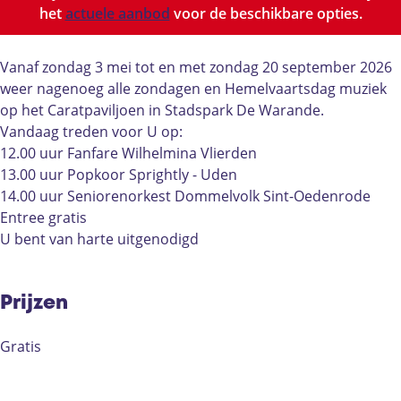
c
a
r
a
c
het
actuele aanbod
voor de beschikbare opties.
o
t
a
r
o
n
c
t
a
n
c
o
c
t
c
Vanaf zondag 3 mei tot en met zondag 20 september 2026
e
n
o
c
e
weer nagenoeg alle zondagen en Hemelvaartsdag muziek
r
c
n
o
r
op het Caratpaviljoen in Stadspark De Warande.
t
e
c
n
t
Vandaag treden voor U op:
r
e
c
12.00 uur Fanfare Wilhelmina Vlierden
t
r
e
13.00 uur Popkoor Sprightly - Uden
t
r
14.00 uur Seniorenorkest Dommelvolk Sint-Oedenrode
t
Entree gratis
U bent van harte uitgenodigd
Prijzen
Gratis