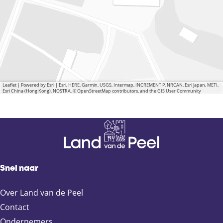
Leaflet
|
Powered by Esri | Esri, HERE, Garmin, USGS, Intermap, INCREMENT P, NRCAN, Esri Japan, METI,
Esri China (Hong Kong), NOSTRA, © OpenStreetMap contributors, and the GIS User Community
Snel naar
Over Land van de Peel
Contact
Ondernemers