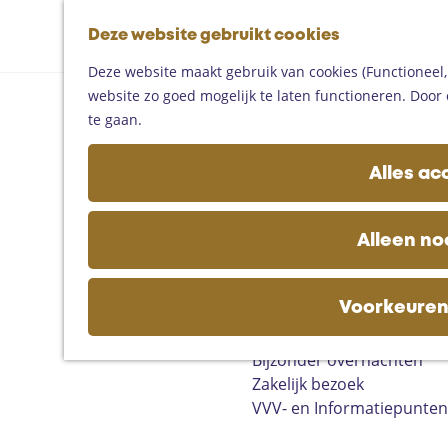
Fietsen
G
Mountainbiken
Deze website gebruikt cookies
K
Z
a
Paardrijden
M
a
o
n
Toproutes
Deze website maakt gebruik van cookies (Functioneel, 
e
a
e
a
website zo goed mogelijk te laten functioneren. Door 
n
r
k
a
De regio
te gaan.
u
t
e
r
Someren
n
d
Helmond
Alles ac
e
Asten
h
Deurne
o
Gemert-Bakel
Alleen no
m
Laarbeek
e
p
Voorkeuren
Plan je bezoek
a
Op de kaart
g
Bijzonder overnachten
e
Zakelijk bezoek
VVV- en Informatiepunten