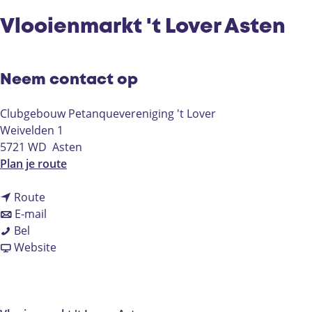
Vlooienmarkt 't Lover Asten
Neem contact op
Clubgebouw Petanquevereniging 't Lover
Weivelden 1
5721 WD
Asten
n
Plan je route
a
n
a
Route
a
n
r
E-mail
V
a
a
V
Bel
l
r
a
v
l
Website
o
V
r
a
o
o
l
V
n
o
i
o
l
V
i