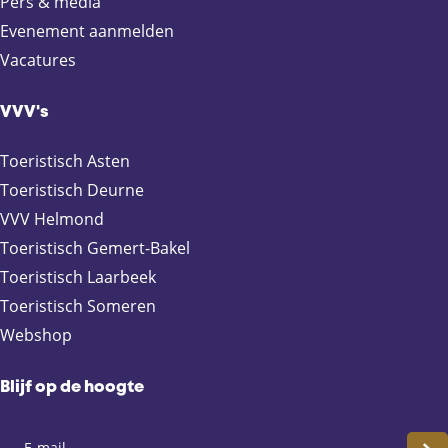
Pers & media
n
n
n
n
Evenement aanmelden
a
a
a
a
Vacatures
o
o
o
o
p
p
p
p
F
X
e
W
VVV's
a
-
h
c
m
a
Toeristisch Asten
e
a
t
Toeristisch Deurne
b
i
s
VVV Helmond
o
l
A
Toeristisch Gemert-Bakel
o
p
Toeristisch Laarbeek
k
p
Toeristisch Someren
Webshop
Blijf op de hoogte