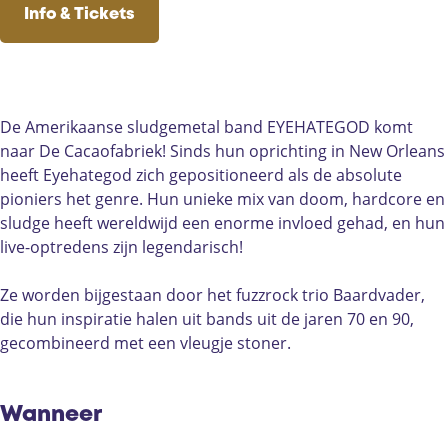
T
H
E
Y
T
c
u
s
Info & Tickets
E
A
H
E
E
e
t
t
G
T
A
H
G
b
u
a
O
E
T
A
O
o
b
g
D
G
E
T
D
o
e
r
(
O
G
E
(
k
D
a
De Amerikaanse sludgemetal band EYEHATEGOD komt
U
D
O
G
U
D
e
m
naar De Cacaofabriek! Sinds hun oprichting in New Orleans
S
(
D
O
S
e
C
D
heeft Eyehategod zich gepositioneerd als de absolute
)
U
(
D
)
C
a
e
pioniers het genre. Hun unieke mix van doom, hardcore en
S
U
(
a
c
C
sludge heeft wereldwijd een enorme invloed gehad, en hun
)
S
U
c
a
a
live-optredens zijn legendarisch!
)
S
a
o
c
)
o
f
a
Ze worden bijgestaan door het fuzzrock trio Baardvader,
f
a
o
die hun inspiratie halen uit bands uit de jaren 70 en 90,
a
b
f
gecombineerd met een vleugje stoner.
b
r
a
r
i
b
i
e
r
Wanneer
e
k
i