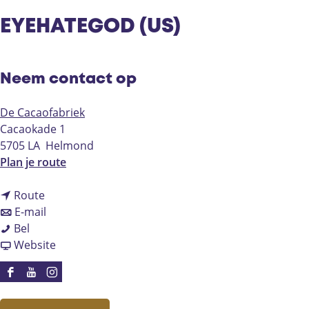
EYEHATEGOD (US)
Neem contact op
De Cacaofabriek
Cacaokade 1
5705 LA
Helmond
n
Plan je route
a
n
a
Route
a
n
r
E-mail
E
a
a
E
Bel
Y
r
a
v
Y
Website
E
E
r
a
E
H
Y
E
n
H
F
Y
I
A
E
Y
E
A
a
o
n