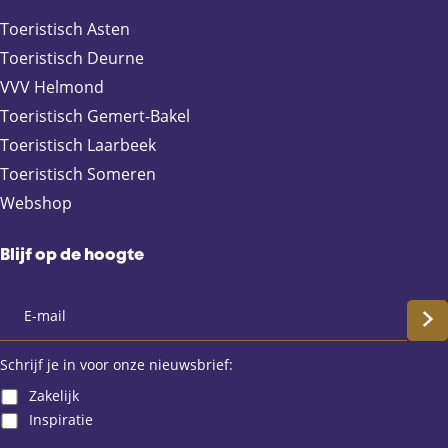
a
-
h
c
m
a
Toeristisch Asten
e
a
t
Toeristisch Deurne
b
i
s
VVV Helmond
o
l
A
Toeristisch Gemert-Bakel
o
p
Toeristisch Laarbeek
k
p
Toeristisch Someren
Webshop
Blijf op de hoogte
S
c
Schrijf je in voor onze nieuwsbrief:
Zakelijk
h
Inspiratie
r