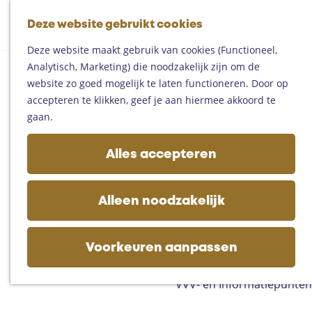
Fietsen
G
Mountainbiken
Deze website gebruikt cookies
K
Z
a
Paardrijden
M
a
o
n
Toproutes
Deze website maakt gebruik van cookies (Functioneel,
e
a
e
a
Analytisch, Marketing) die noodzakelijk zijn om de
n
r
k
a
De regio
website zo goed mogelijk te laten functioneren. Door op
u
t
e
r
Someren
accepteren te klikken, geef je aan hiermee akkoord te
n
d
Helmond
gaan.
e
Asten
h
Deurne
Alles accepteren
o
Gemert-Bakel
m
Laarbeek
e
Alleen noodzakelijk
p
Plan je bezoek
a
Op de kaart
g
Voorkeuren aanpassen
Bijzonder overnachten
e
Zakelijk bezoek
VVV- en Informatiepunten