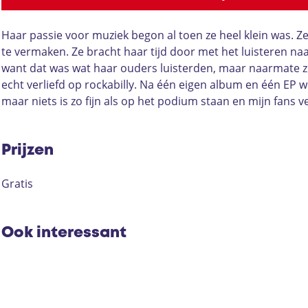
C
e
v
i
C
h
:
e
v
h
e
C
:
e
e
Haar passie voor muziek begon al toen ze heel klein was. Z
r
h
C
:
r
te vermaken. Ze bracht haar tijd door met het luisteren na
r
e
h
C
r
want dat was wat haar ouders luisterden, maar naarmate z
y
r
e
h
y
echt verliefd op rockabilly. Na één eigen album en één EP 
D
r
r
e
D
maar niets is zo fijn als op het podium staan ​​en mijn fan
i
y
r
r
i
v
D
y
r
v
i
i
D
y
i
Prijzen
n
v
i
D
n
e
i
v
i
e
Gratis
(
n
i
v
(
A
e
n
i
A
U
(
e
n
U
Ook interessant
S
A
(
e
S
)
U
A
(
)
S
U
A
)
S
U