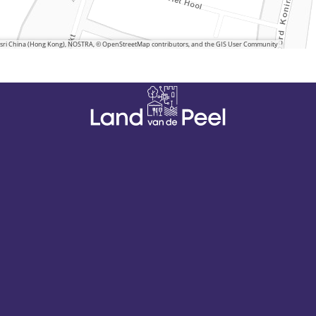
 Esri China (Hong Kong), NOSTRA, © OpenStreetMap contributors, and the GIS User Community