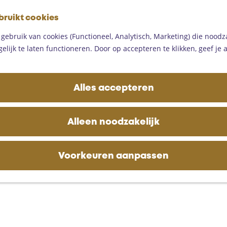
G
bruikt cookies
a
M
n
ebruik van cookies (Functioneel, Analytisch, Marketing) die noodza
e
a
lijk te laten functioneren. Door op accepteren te klikken, geef je
n
a
u
r
d
Alles accepteren
e
h
o
Alleen noodzakelijk
m
e
p
Voorkeuren aanpassen
a
g
e