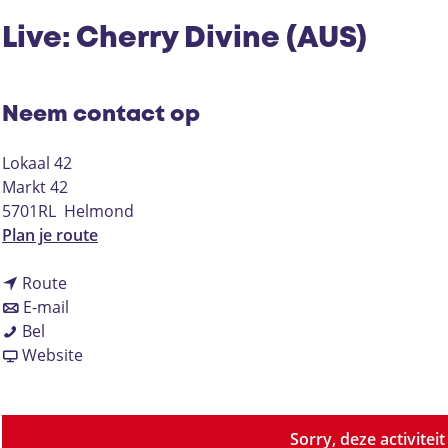
Live: Cherry Divine (AUS)
Neem contact op
Lokaal 42
Markt 42
5701RL
Helmond
n
Plan je route
a
n
a
Route
a
n
r
E-mail
L
a
a
L
Bel
i
r
a
v
i
Website
v
L
r
a
v
e
i
L
n
e
:
v
i
L
:
Sorry, deze activitei