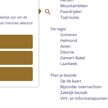
Fietsen
Mountainbiken
K
Z
Paardrijden
a
o
Toproutes
kelijk zijn om de
a
e
 aan hiermee akkoord
r
k
De regio
t
e
Someren
n
Helmond
Asten
Deurne
Gemert-Bakel
Laarbeek
Plan je bezoek
Op de kaart
Bijzonder overnachten
Zakelijk bezoek
VVV- en Informatiepunten