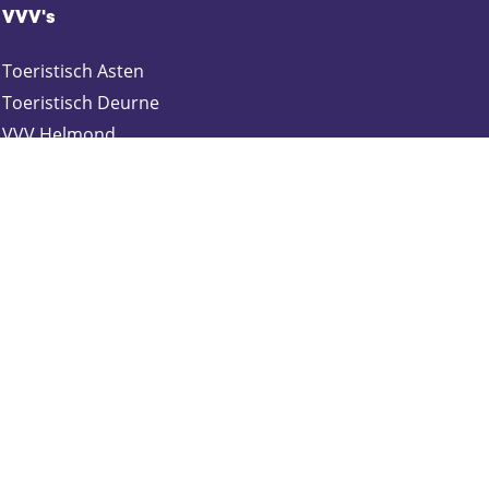
VVV's
Toeristisch Asten
Toeristisch Deurne
VVV Helmond
Toeristisch Gemert-Bakel
Toeristisch Laarbeek
Toeristisch Someren
Webshop
Blijf op de hoogte
Schrijf je in voor onze nieuwsbrief:
Zakelijk