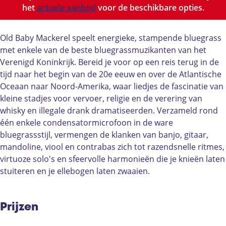
O
e
v
i
O
het
actuele aanbod
voor de beschikbare opties.
l
:
e
v
l
d
O
:
e
d
B
l
O
:
B
Old Baby Mackerel speelt energieke, stampende bluegrass
a
d
l
O
a
met enkele van de beste bluegrassmuzikanten van het
b
B
d
l
b
Verenigd Koninkrijk. Bereid je voor op een reis terug in de
y
a
B
d
y
tijd naar het begin van de 20e eeuw en over de Atlantische
M
b
a
B
M
Oceaan naar Noord-Amerika, waar liedjes de fascinatie van
a
y
b
a
a
kleine stadjes voor vervoer, religie en de verering van
c
M
y
b
c
whisky en illegale drank dramatiseerden. Verzameld rond
k
a
M
y
k
één enkele condensatormicrofoon in de ware
e
c
a
M
e
bluegrassstijl, vermengen de klanken van banjo, gitaar,
r
k
c
a
r
mandoline, viool en contrabas zich tot razendsnelle ritmes,
e
e
k
c
e
virtuoze solo's en sfeervolle harmonieën die je knieën laten
l
r
e
k
l
stuiteren en je ellebogen laten zwaaien.
(
e
r
e
(
U
l
e
r
U
K
(
l
e
K
Prijzen
)
U
(
l
)