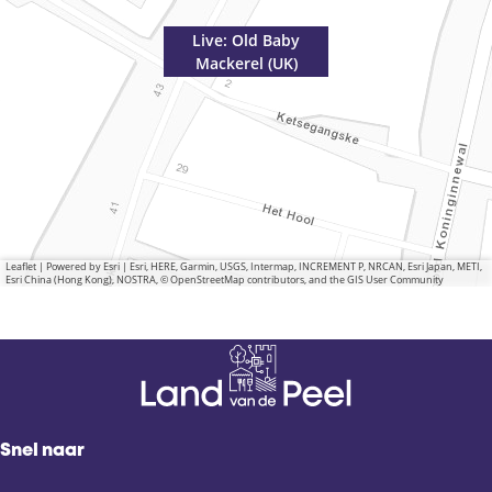
Live: Old Baby
Mackerel (UK)
Leaflet
|
Powered by Esri | Esri, HERE, Garmin, USGS, Intermap, INCREMENT P, NRCAN, Esri Japan, METI,
Esri China (Hong Kong), NOSTRA, © OpenStreetMap contributors, and the GIS User Community
Snel naar