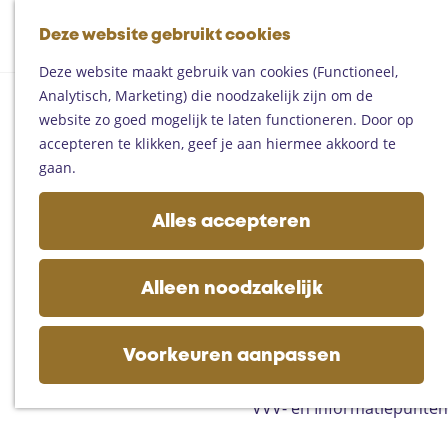
Fietsen
G
Mountainbiken
Deze website gebruikt cookies
K
Z
a
Paardrijden
M
a
o
n
Toproutes
Deze website maakt gebruik van cookies (Functioneel,
e
a
e
a
Analytisch, Marketing) die noodzakelijk zijn om de
n
r
k
a
De regio
website zo goed mogelijk te laten functioneren. Door op
u
t
e
r
Someren
accepteren te klikken, geef je aan hiermee akkoord te
n
d
Helmond
gaan.
e
Asten
h
Deurne
Alles accepteren
o
Gemert-Bakel
m
Laarbeek
e
Alleen noodzakelijk
p
Plan je bezoek
a
Op de kaart
g
Voorkeuren aanpassen
Bijzonder overnachten
e
Zakelijk bezoek
VVV- en Informatiepunten