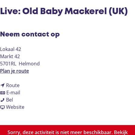
Live: Old Baby Mackerel (UK)
Neem contact op
Lokaal 42
Markt 42
5701RL
Helmond
n
Plan je route
a
n
a
Route
a
n
r
E-mail
L
a
a
L
Bel
i
r
a
v
i
Website
v
L
r
a
v
e
i
L
n
e
:
v
i
L
:
Sorry, deze activiteit is niet meer beschikbaar. Bekijk