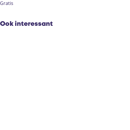
K
U
(
Gratis
)
K
U
)
K
)
Ook interessant