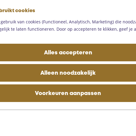
G
bruikt cookies
a
M
n
ebruik van cookies (Functioneel, Analytisch, Marketing) die noodza
e
a
lijk te laten functioneren. Door op accepteren te klikken, geef je
n
a
u
r
d
Alles accepteren
e
h
o
Alleen noodzakelijk
m
e
p
Voorkeuren aanpassen
a
g
e