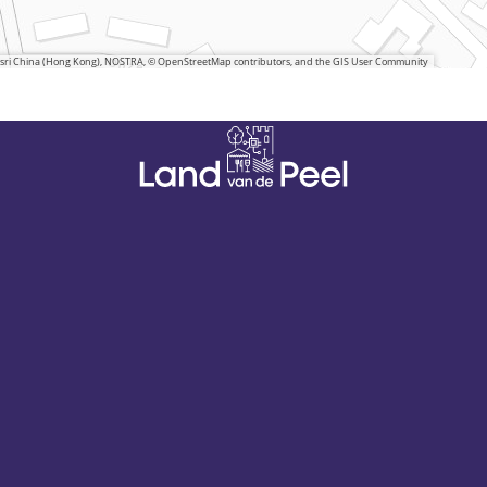
 Esri China (Hong Kong), NOSTRA, © OpenStreetMap contributors, and the GIS User Community