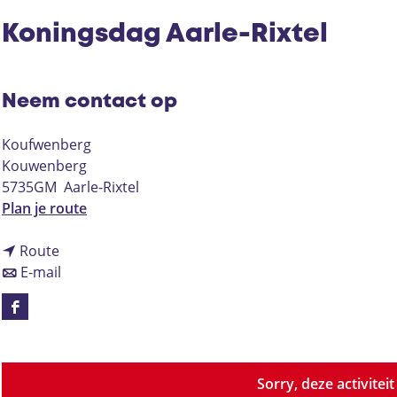
Koningsdag Aarle-Rixtel
Neem contact op
Koufwenberg
Kouwenberg
5735GM
Aarle-Rixtel
n
Plan je route
a
n
a
Route
a
n
r
E-mail
a
a
K
r
a
o
F
K
r
n
a
o
K
i
c
n
o
n
e
Sorry, deze activitei