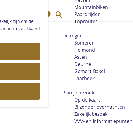
Fietsen
Mountainbiken
K
Z
Paardrijden
a
o
Toproutes
kelijk zijn om de
a
e
 aan hiermee akkoord
r
k
De regio
t
e
Someren
n
Helmond
Asten
Deurne
Gemert-Bakel
Laarbeek
Plan je bezoek
Op de kaart
Bijzonder overnachten
Zakelijk bezoek
VVV- en Informatiepunten