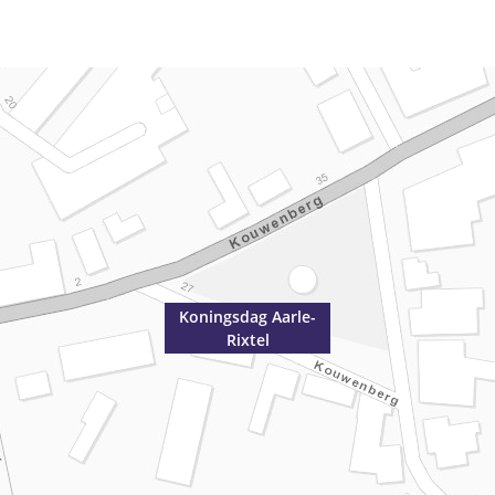
Koningsdag Aarle-
Rixtel