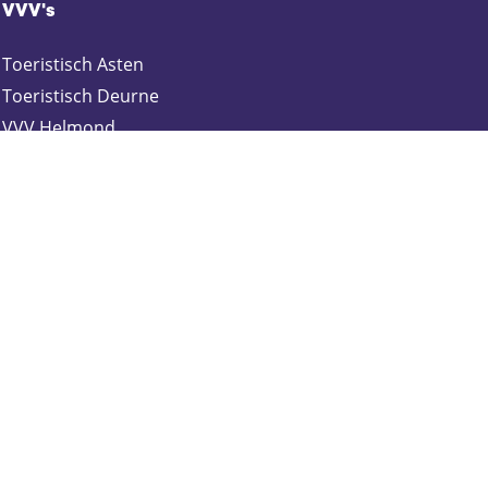
VVV's
Toeristisch Asten
Toeristisch Deurne
VVV Helmond
Toeristisch Gemert-Bakel
Toeristisch Laarbeek
Toeristisch Someren
Webshop
Blijf op de hoogte
Schrijf je in voor onze nieuwsbrief:
Zakelijk