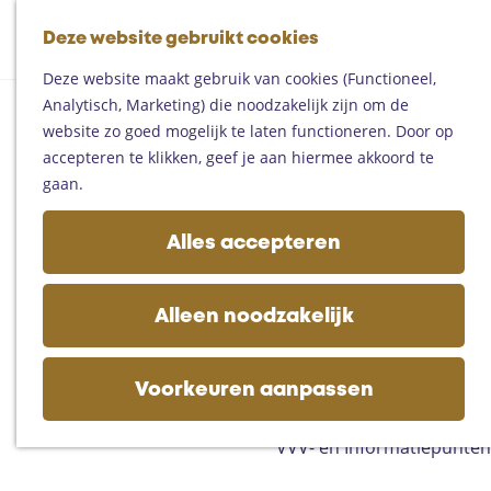
Fietsen
G
Mountainbiken
Deze website gebruikt cookies
K
Z
a
Paardrijden
M
a
o
n
Toproutes
Deze website maakt gebruik van cookies (Functioneel,
e
a
e
a
Analytisch, Marketing) die noodzakelijk zijn om de
n
r
k
a
De regio
website zo goed mogelijk te laten functioneren. Door op
u
t
e
r
Someren
accepteren te klikken, geef je aan hiermee akkoord te
n
d
Helmond
gaan.
e
Asten
h
Deurne
Alles accepteren
o
Gemert-Bakel
m
Laarbeek
e
Alleen noodzakelijk
p
Plan je bezoek
a
Op de kaart
g
Voorkeuren aanpassen
Bijzonder overnachten
e
Zakelijk bezoek
VVV- en Informatiepunten