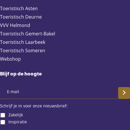
a
-
h
c
m
a
Toeristisch Asten
e
a
t
Toeristisch Deurne
b
i
s
VVV Helmond
o
l
A
Toeristisch Gemert-Bakel
o
p
Toeristisch Laarbeek
k
p
Toeristisch Someren
Webshop
Blijf op de hoogte
S
c
Schrijf je in voor onze nieuwsbrief:
Zakelijk
h
Inspiratie
r