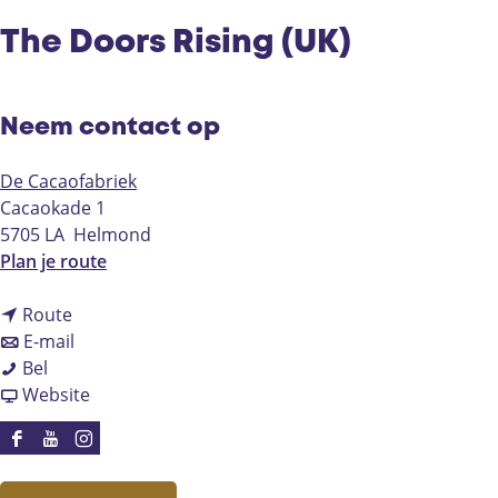
The Doors Rising (UK)
Neem contact op
De Cacaofabriek
Cacaokade 1
5705 LA
Helmond
n
Plan je route
a
n
a
Route
a
n
r
E-mail
T
a
a
T
Bel
h
r
a
v
h
Website
e
T
r
a
e
D
h
T
n
D
F
Y
I
o
e
h
T
o
a
o
n