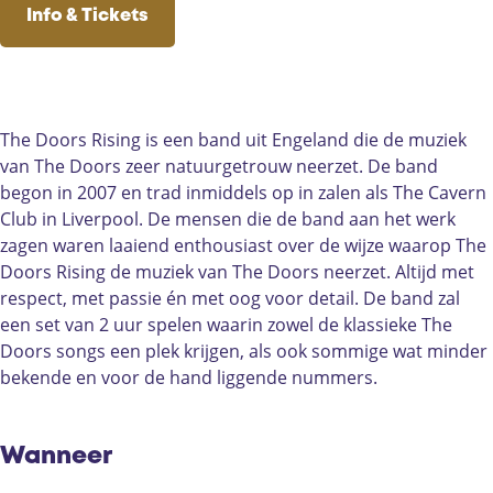
o
D
e
h
o
c
u
s
Info & Tickets
r
o
D
e
r
e
t
t
s
o
o
D
s
b
u
a
R
r
o
o
R
o
b
g
i
s
r
o
i
o
e
r
s
R
s
r
s
k
D
a
The Doors Rising is een band uit Engeland die de muziek
i
i
R
s
i
D
e
m
van The Doors zeer natuurgetrouw neerzet. De band
n
s
i
R
n
e
C
D
begon in 2007 en trad inmiddels op in zalen als The Cavern
g
i
s
i
g
C
a
e
Club in Liverpool. De mensen die de band aan het werk
(
n
i
s
(
a
c
C
zagen waren laaiend enthousiast over de wijze waarop The
U
g
n
i
U
c
a
a
Doors Rising de muziek van The Doors neerzet. Altijd met
K
(
g
n
K
a
o
c
respect, met passie én met oog voor detail. De band zal
)
U
(
g
)
o
f
a
een set van 2 uur spelen waarin zowel de klassieke The
K
U
(
f
a
o
Doors songs een plek krijgen, als ook sommige wat minder
)
K
U
a
b
f
bekende en voor de hand liggende nummers.
)
K
b
r
a
)
r
i
b
i
e
r
Wanneer
e
k
i