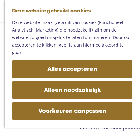
Fietsen
G
Mountainbiken
Deze website gebruikt cookies
K
Z
a
Paardrijden
M
a
o
n
Toproutes
Deze website maakt gebruik van cookies (Functioneel,
e
a
e
a
Analytisch, Marketing) die noodzakelijk zijn om de
n
r
k
a
De regio
website zo goed mogelijk te laten functioneren. Door op
u
t
e
r
Someren
accepteren te klikken, geef je aan hiermee akkoord te
n
d
Helmond
gaan.
e
Asten
h
Deurne
Alles accepteren
o
Gemert-Bakel
m
Laarbeek
e
Alleen noodzakelijk
p
Plan je bezoek
a
Op de kaart
g
Voorkeuren aanpassen
Bijzonder overnachten
e
Zakelijk bezoek
VVV- en Informatiepunten