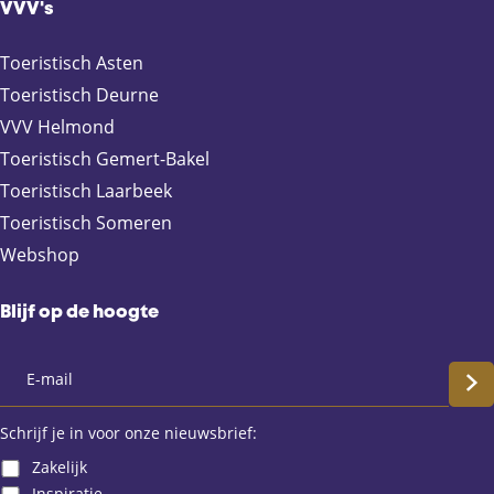
F
X
e
W
VVV's
a
-
h
c
m
a
Toeristisch Asten
e
a
t
Toeristisch Deurne
b
i
s
VVV Helmond
o
l
A
Toeristisch Gemert-Bakel
o
p
Toeristisch Laarbeek
k
p
Toeristisch Someren
Webshop
Blijf op de hoogte
S
c
Schrijf je in voor onze nieuwsbrief:
Zakelijk
h
Inspiratie