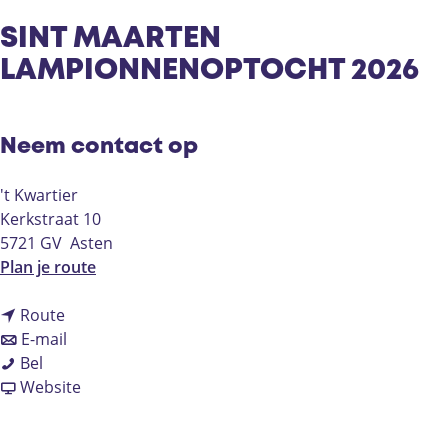
SINT MAARTEN
LAMPIONNENOPTOCHT 2026
Neem contact op
't Kwartier
Kerkstraat 10
5721 GV
Asten
n
Plan je route
a
n
a
Route
a
n
r
E-mail
S
a
a
S
Bel
I
r
a
v
I
Website
N
S
r
a
N
T
I
S
n
T