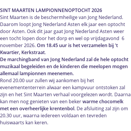
M
N
I
S
M
A
T
N
I
A
SINT MAARTEN LAMPIONNENOPTOCHT 2026
A
M
T
N
A
Sint Maarten is de beschermheilige van Jong Nederland.
R
A
M
T
R
Daarom loopt Jong Nederland Asten elk jaar een optocht
T
A
A
M
T
door Asten. Ook dit jaar gaat Jong Nederland Asten weer
E
R
A
A
E
een tocht lopen door het dorp en wel op vrijdagavond 6
N
T
R
A
N
november 2026.
Om 18.45 uur is het verzamelen bij 't
L
E
T
R
L
Kwartier, Kerkstraat
.
A
N
E
T
A
De marchingband van Jong Nederland zal de hele optocht
M
L
N
E
M
muzikaal begeleiden en de kinderen die
meelopen mogen
P
A
L
N
P
allemaal lampionnen meenemen.
I
M
A
L
I
Rond 20.00 uur zullen wij aankomen bij het
O
P
M
A
O
evenemententerrein alwaar een kampvuur ontstoken zal
N
I
P
M
N
zijn en het Sint Maarten verhaal voorgelezen wordt. Daarna
N
O
I
P
N
kan men nog genieten van een beker
warme chocomelk
E
N
O
I
E
met een overheerlijke krentenbol
. De afsluiting zal zijn om
N
N
N
O
N
20.30 uur, waarna iedereen voldaan en tevreden
O
E
N
N
O
huiswaarts kan keren.
P
N
E
N
P