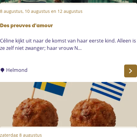
i
p
8 augustus, 10 augustus en 12 augustus
s
t
a
Des preuves d'amour
n
D
Céline kijkt uit naar de komst van haar eerste kind. Alleen is
c
e
ze zelf niet zwanger; haar vrouw N...
e
s
p
r
Helmond
e
u
v
e
s
d
'
a
zaterdag 8 augustus
m