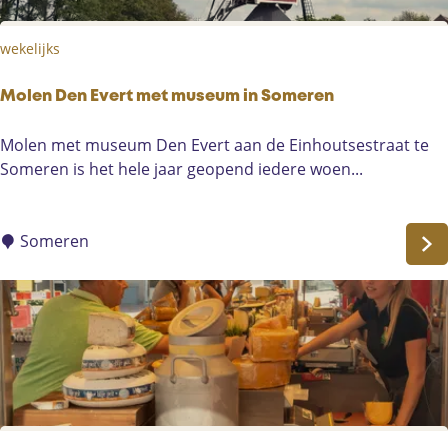
i
e
e
t
wekelijks
r
i
o
j
p
Molen Den Evert met museum in Someren
d
i
M
Molen met museum Den Evert aan de Einhoutsestraat te
s
o
Someren is het hele jaar geopend iedere woen...
o
l
p
e
e
n
Someren
n
D
e
n
E
v
e
r
t