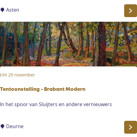
e
n
u
Asten
d
m
e
e
t
x
i
p
j
o
d
U
i
t
t/m 29 november
g
e
l
Tentoonstelling - Brabant Modern
e
T
In het spoor van Sluijters en andere vernieuwers
e
e
f
n
d
t
Deurne
!
o