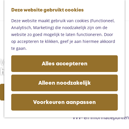
Fietsen
G
Mountainbiken
Deze website gebruikt cookies
K
Z
a
Paardrijden
M
a
o
n
Toproutes
Deze website maakt gebruik van cookies (Functioneel,
e
a
e
a
Analytisch, Marketing) die noodzakelijk zijn om de
n
r
k
a
De regio
website zo goed mogelijk te laten functioneren. Door
u
t
e
r
Someren
op accepteren te klikken, geef je aan hiermee akkoord
n
d
Helmond
te gaan.
e
Asten
h
Deurne
Wat ga jij doen in
Alles accepteren
o
Gemert-Bakel
het Land van de Peel?
m
Laarbeek
e
Alleen noodzakelijk
p
Plan je bezoek
Evenement aanmelden
a
Op de kaart
g
Voorkeuren aanpassen
Bijzonder overnachten
e
Zakelijk bezoek
VVV- en Informatiepunten