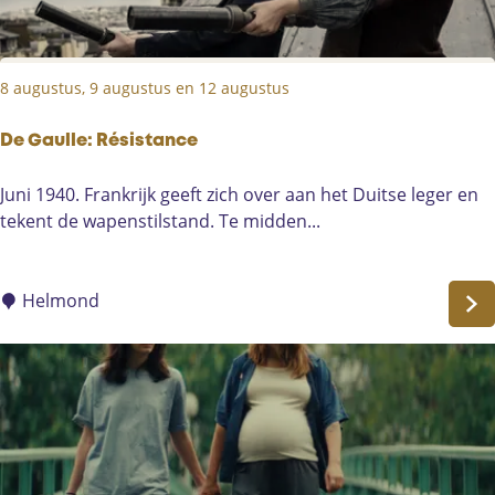
o
r
n
8 augustus, 9 augustus en 12 augustus
h
o
l
De Gaulle: Résistance
e
D
Juni 1940. Frankrijk geeft zich over aan het Duitse leger en
K
e
tekent de wapenstilstand. Te midden...
a
G
m
a
p
u
Helmond
i
l
o
l
e
e
n
:
s
R
c
é
h
s
a