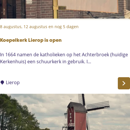
e
n
P
8 augustus, 12 augustus en nog 5 dagen
e
e
l
Koepelkerk Lierop is open
S
K
In 1664 namen de katholieken op het Achterbroek (huidige
p
o
Kerkenhuis) een schuurkerk in gebruik. I...
e
e
l
p
K
e
Lierop
w
l
i
k
j
e
t
r
i
k
n
L
d