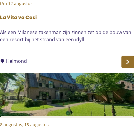
t/m 12 augustus
La Vita va Cosi
L
Als een Milanese zakenman zijn zinnen zet op de bouw van
a
een resort bij het strand van een idyll...
V
i
t
Helmond
a
v
a
C
o
s
i
8 augustus, 15 augustus