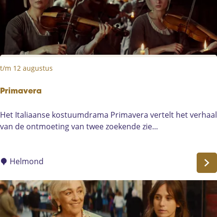
t
o
p
h
e
t/m 12 augustus
r
s
Primavera
P
Het Italiaanse kostuumdrama Primavera vertelt het verhaal
r
van de ontmoeting van twee zoekende zie...
i
m
a
Helmond
v
e
r
a