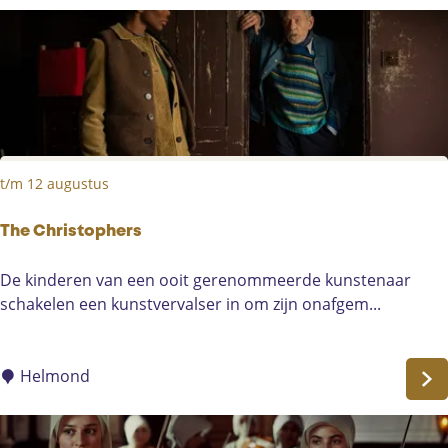
r
o
l
:
D
e
D
t/m 12 augustus
i
n
o
The Christophers
f
T
De kinderen van een ooit gerenommeerde kunstenaar
i
h
schakelen een kunstvervalser in om zijn onafgem...
l
e
m
C
h
Helmond
r
i
s