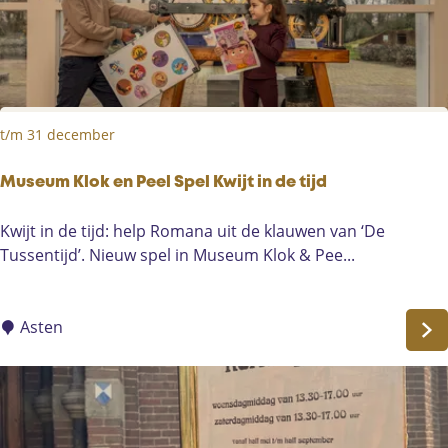
r
o
k
d
o
e
o
r
p
n
t/m 31 december
Museum Klok en Peel Spel Kwijt in de tijd
M
Kwijt in de tijd: help Romana uit de klauwen van ‘De
u
Tussentijd’. Nieuw spel in Museum Klok & Pee...
s
e
u
Asten
m
K
l
o
k