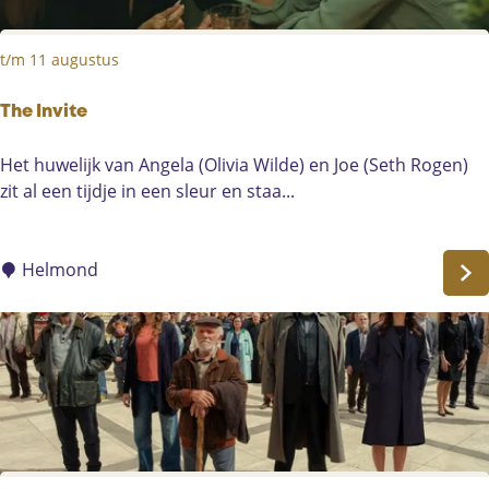
t/m 11 augustus
The Invite
T
Het huwelijk van Angela (Olivia Wilde) en Joe (Seth Rogen)
h
zit al een tijdje in een sleur en staa...
e
I
n
Helmond
v
i
t
e