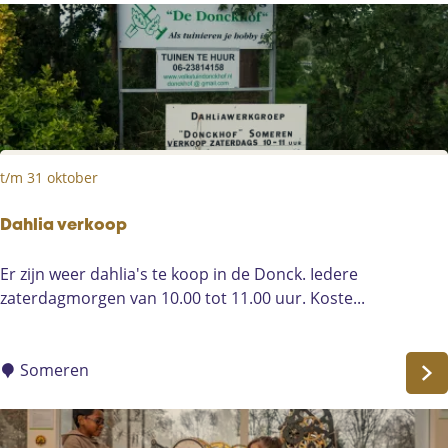
o
n
s
t
e
l
l
t/m 31 oktober
i
n
g
Dahlia verkoop
-
D
Er zijn weer dahlia's te koop in de Donck. Iedere
B
a
zaterdagmorgen van 10.00 tot 11.00 uur. Koste...
r
h
a
l
b
i
Someren
a
a
n
v
t
e
M