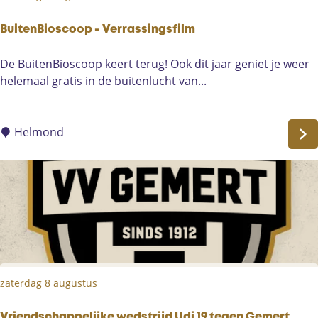
o
u
BuitenBioscoop - Verrassingsfilm
r
B
De BuitenBioscoop keert terug! Ook dit jaar geniet je weer
u
helemaal gratis in de buitenlucht van...
i
t
e
Helmond
n
B
i
o
s
c
o
o
zaterdag 8 augustus
p
-
Vriendschappelijke wedstrijd Udi 19 tegen Gemert.