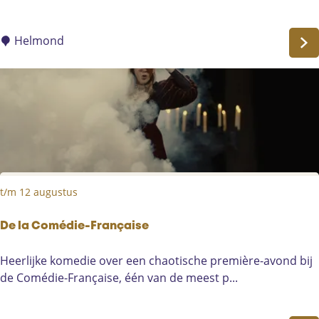
n
n
i
G
o
Helmond
e
n
m
s
e
&
r
M
t
o
.
n
s
t
t/m 12 augustus
e
r
s
De la Comédie-Française
(
D
Heerlijke komedie over een chaotische première-avond bij
N
e
de Comédie-Française, één van de meest p...
L
l
)
a