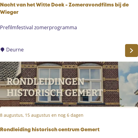
Nacht van het Witte Doek - Zomeravondfilms bij de
Wieger
N
Prefilmfestival zomerprogramma
a
c
h
Deurne
t
v
a
n
h
e
t
W
8 augustus, 15 augustus en nog 6 dagen
i
t
t
Rondleiding historisch centrum Gemert