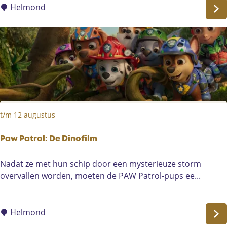
C
Helmond
o
m
é
d
i
e
-
F
t/m 12 augustus
r
a
n
Paw Patrol: De Dinofilm
ç
P
Nadat ze met hun schip door een mysterieuze storm
a
a
overvallen worden, moeten de PAW Patrol-pups ee...
i
w
s
P
e
a
Helmond
t