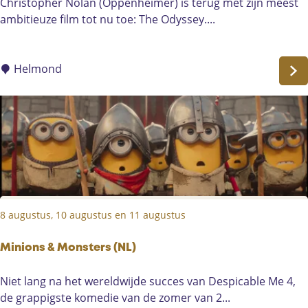
T
Christopher Nolan (Oppenheimer) is terug met zijn meest
e
h
ambitieuze film tot nu toe: The Odyssey....
w
e
e
O
d
d
Helmond
s
y
t
s
r
s
i
e
j
y
d
U
d
i
8 augustus, 10 augustus en 11 augustus
1
9
Minions & Monsters (NL)
t
e
M
Niet lang na het wereldwijde succes van Despicable Me 4,
g
i
de grappigste komedie van de zomer van 2...
e