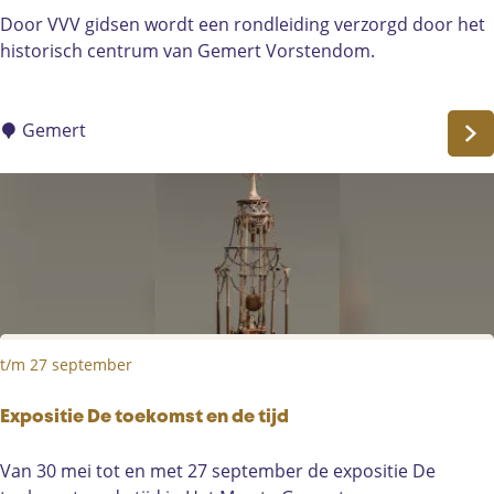
e
R
Door VVV gidsen wordt een rondleiding verzorgd door het
D
o
historisch centrum van Gemert Vorstendom.
o
n
e
d
k
l
Gemert
-
e
Z
i
o
d
m
i
e
n
r
g
a
h
v
i
o
t/m 27 september
s
n
t
d
o
Expositie De toekomst en de tijd
f
r
i
E
Van 30 mei tot en met 27 september de expositie De
i
l