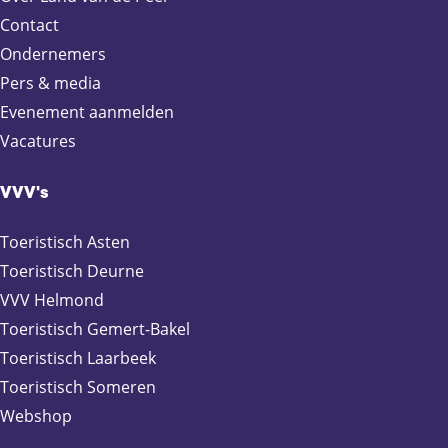
a
g
g
g
g
g
v
d
Contact
g
i
i
i
i
i
o
C
Ondernemers
i
n
n
n
n
n
l
e
Pers & media
n
a
a
a
a
a
g
n
a
e
t
Evenement aanmelden
n
r
Vacatures
d
u
e
m
VVV's
p
a
Toeristisch Asten
g
Toeristisch Deurne
i
VVV Helmond
n
a
Toeristisch Gemert-Bakel
Toeristisch Laarbeek
Toeristisch Someren
Webshop