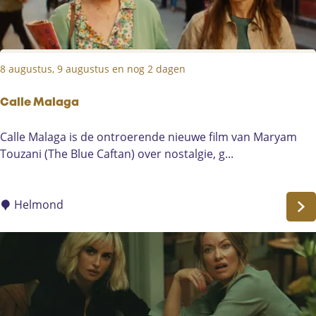
8 augustus, 9 augustus en nog 2 dagen
Calle Malaga
C
Calle Malaga is de ontroerende nieuwe film van Maryam
a
Touzani (The Blue Caftan) over nostalgie, g...
l
l
e
Helmond
M
a
l
a
g
a