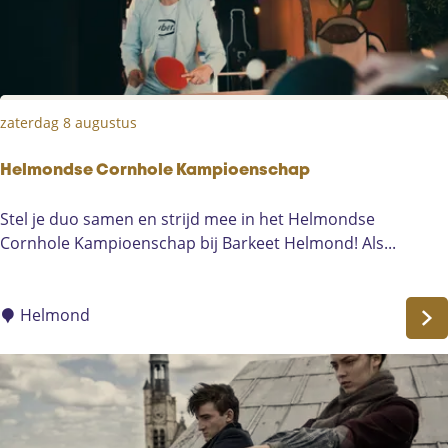
e
r
o
p
:
zaterdag 8 augustus
Helmondse Cornhole Kampioenschap
H
Stel je duo samen en strijd mee in het Helmondse
e
Cornhole Kampioenschap bij Barkeet Helmond! Als...
l
m
o
Helmond
n
d
s
e
C