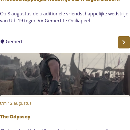
V
e
V
Op 8 augustus de traditionele vriendschappelijke wedstrijd
r
r
van Udi 19 tegen VV Gemert te Odiliapeel.
r
i
a
e
s
n
Gemert
s
d
i
s
n
c
g
h
s
a
f
p
i
p
l
e
m
t/m 12 augustus
l
i
j
The Odyssey
k