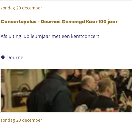
p
:
zondag 20 december
Concertcyclus - Deurnes Gemengd Koor 100 jaar
C
Afsluiting jubileumjaar met een kerstconcert
o
n
c
Deurne
e
r
t
c
y
c
l
u
zondag 20 december
s
-