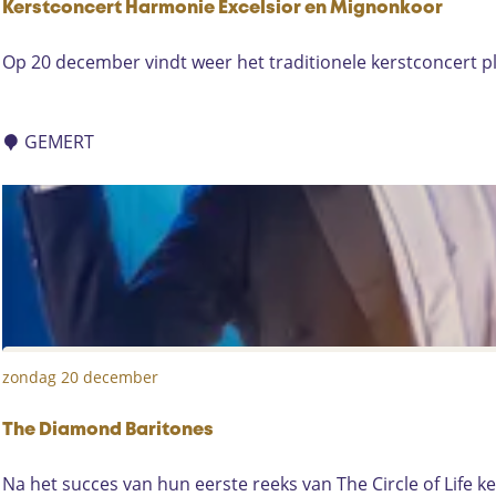
D
Kerstconcert Harmonie Excelsior en Mignonkoor
e
K
Op 20 december vindt weer het traditionele kerstconcert p
u
e
r
r
n
s
GEMERT
e
t
s
c
G
o
e
n
m
c
e
e
n
r
g
t
d
zondag 20 december
H
K
a
o
r
The Diamond Baritones
o
m
r
T
Na het succes van hun eerste reeks van The Circle of Life ke
o
1