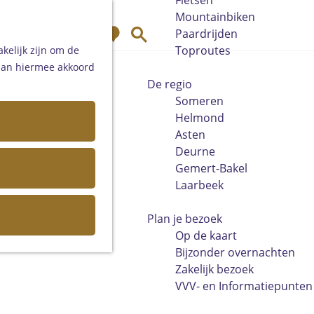
Fietsen
Mountainbiken
K
Z
Paardrijden
a
o
Toproutes
kelijk zijn om de
a
e
 aan hiermee akkoord
r
k
De regio
t
e
Someren
n
Helmond
Asten
Deurne
Gemert-Bakel
Laarbeek
Plan je bezoek
Op de kaart
Bijzonder overnachten
Zakelijk bezoek
VVV- en Informatiepunten