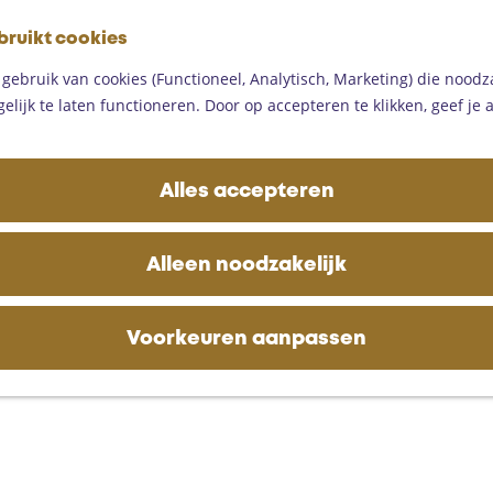
G
bruikt cookies
a
M
n
ebruik van cookies (Functioneel, Analytisch, Marketing) die noodza
e
a
lijk te laten functioneren. Door op accepteren te klikken, geef je
n
a
u
r
d
Alles accepteren
e
h
o
Alleen noodzakelijk
m
e
p
Voorkeuren aanpassen
a
g
e