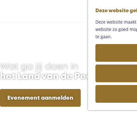
Deze website ge
Deze website maakt g
website zo goed moge
te gaan.
Wat ga jij doen in
het Land van de Peel?
Evenement aanmelden