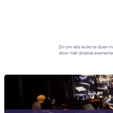
Zin om iets leuks te doen 
door met diverse evenement
T
h
e
a
t
e