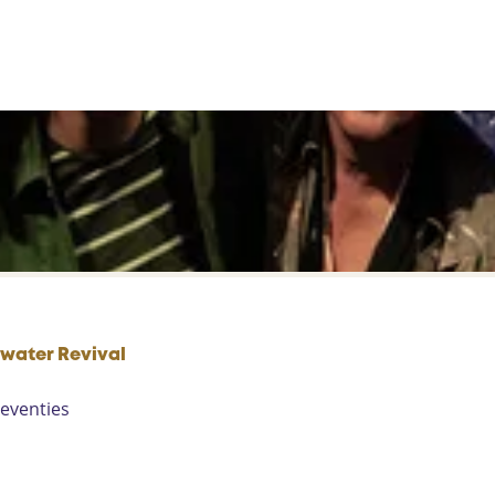
rwater Revival
seventies