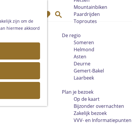
Fietsen
Mountainbiken
K
Z
Paardrijden
a
o
Toproutes
kelijk zijn om de
a
e
 aan hiermee akkoord
r
k
De regio
t
e
Someren
n
Helmond
Asten
Deurne
Gemert-Bakel
Laarbeek
Plan je bezoek
Op de kaart
Bijzonder overnachten
Zakelijk bezoek
VVV- en Informatiepunten