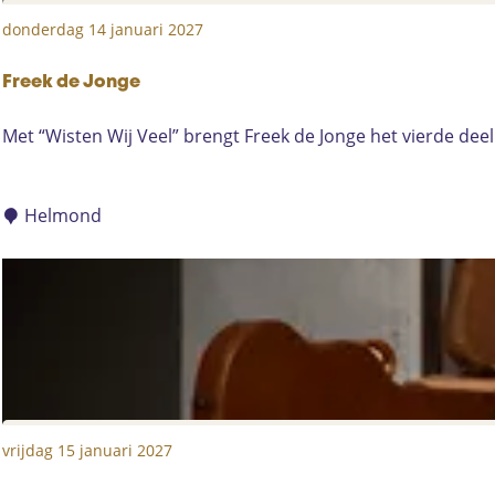
p
:
donderdag 14 januari 2027
Freek de Jonge
F
Met “Wisten Wij Veel” brengt Freek de Jonge het vierde deel 
r
e
e
Helmond
k
d
e
J
o
n
g
e
vrijdag 15 januari 2027