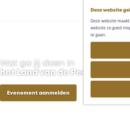
Deze website ge
Deze website maakt g
website zo goed moge
te gaan.
Wat ga jij doen in
het Land van de Peel?
Evenement aanmelden