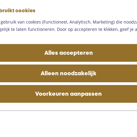
G
bruikt cookies
a
M
n
ebruik van cookies (Functioneel, Analytisch, Marketing) die noodza
e
a
lijk te laten functioneren. Door op accepteren te klikken, geef je
n
a
u
r
d
Alles accepteren
e
h
o
Alleen noodzakelijk
m
e
p
Voorkeuren aanpassen
a
g
e