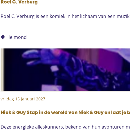
Roel C. Verburg
R
Roel C. Verburg is een komiek in het lichaam van een muzik
o
e
l
Helmond
C
.
V
e
r
b
u
r
vrijdag 15 januari 2027
g
Niek & Guy Stap in de wereld van Niek & Guy en laat j
N
Deze energieke alleskunners, bekend van hun avonturen met