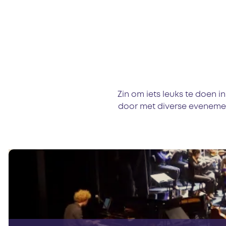
Zin om iets leuks te doen 
door met diverse evenement
T
h
e
a
t
e