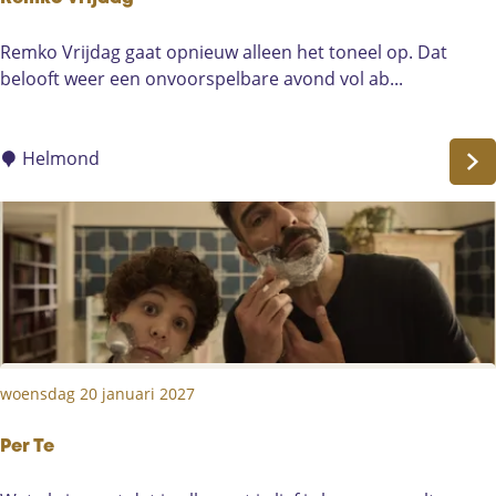
i
t
R
Remko Vrijdag gaat opnieuw alleen het toneel op. Dat
:
e
belooft weer een onvoorspelbare avond vol ab...
D
m
e
k
w
o
Helmond
e
V
d
r
e
i
r
j
o
d
p
a
s
g
t
a
woensdag 20 januari 2027
n
d
Per Te
i
n