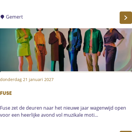
t
e
r
Gemert
a
i
r
c
a
f
e
,
donderdag 21 januari 2027
M
a
r
FUSE
e
F
Fuse zet de deuren naar het nieuwe jaar wagenwijd open
n
U
voor een heerlijke avond vol muzikale moti...
t
S
e
E
d