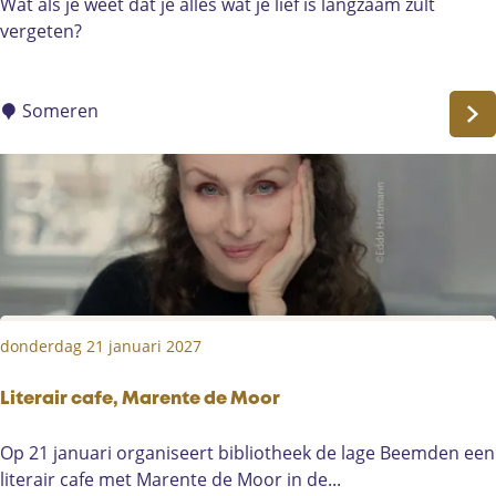
P
Wat als je weet dat je alles wat je lief is langzaam zult
g
e
vergeten?
v
r
a
T
n
e
Someren
H
e
l
m
o
n
d
donderdag 21 januari 2027
Literair cafe, Marente de Moor
L
Op 21 januari organiseert bibliotheek de lage Beemden een
i
literair cafe met Marente de Moor in de...