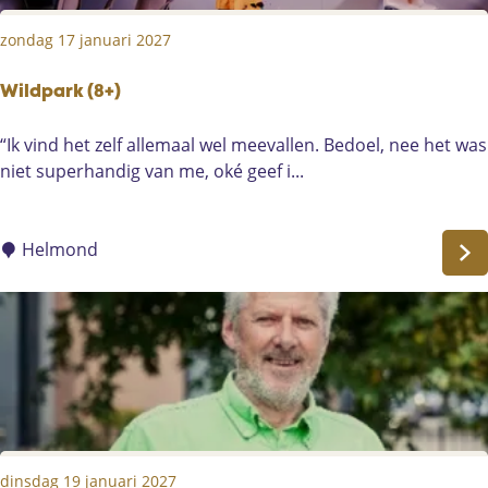
g
i
zondag 17 januari 2027
i
r
e
&
m
Wildpark (8+)
G
e
l
W
“Ik vind het zelf allemaal wel meevallen. Bedoel, nee het was
n
e
i
niet superhandig van me, oké geef i...
&
n
l
P
n
d
i
F
p
Helmond
e
a
a
t
r
r
e
i
k
r
a
(
n
8
e
+
l
)
dinsdag 19 januari 2027