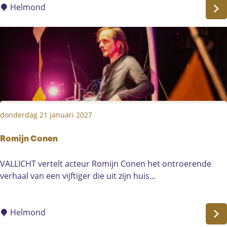
Helmond
e
M
o
o
r
donderdag 21 januari 2027
Romijn Conen
R
VALLICHT vertelt acteur Romijn Conen het ontroerende
o
verhaal van een vijftiger die uit zijn huis...
m
i
j
Helmond
n