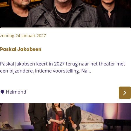
i
s
i
e
a
zondag 24 januari 2027
m
a
t
Paskal Jakobsen
e
P
Paskal Jakobsen keert in 2027 terug naar het theater met
u
a
een bijzondere, intieme voorstelling. Na...
r
s
v
k
o
a
Helmond
e
l
t
J
b
a
a
k
l
o
v