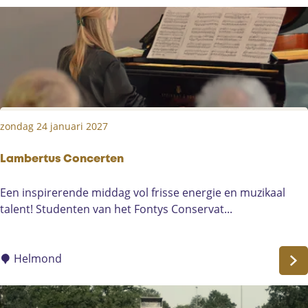
C
o
n
e
n
zondag 24 januari 2027
Lambertus Concerten
L
Een inspirerende middag vol frisse energie en muzikaal
a
talent! Studenten van het Fontys Conservat...
m
b
e
Helmond
r
t
u