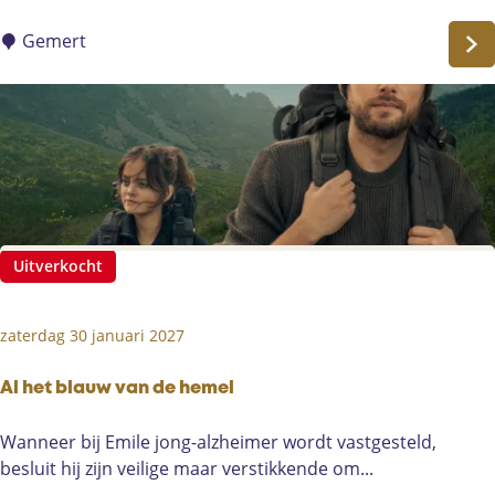
n
i
a
Gemert
é
v
t
a
é
l
o
s
p
b
l
a
a
l
c
b
h
Uitverkocht
i
w
j
e
W
k
zaterdag 30 januari 2027
S
k
V
e
Al het blauw van de hemel
Z
n
u
d
A
Wanneer bij Emile jong-alzheimer wordt vastgesteld,
t
h
l
besluit hij zijn veilige maar verstikkende om...
h
o
h