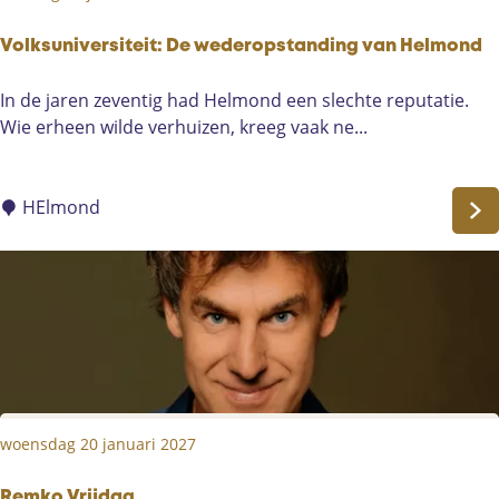
Volksuniversiteit: De wederopstanding van Helmond
V
In de jaren zeventig had Helmond een slechte reputatie.
o
Wie erheen wilde verhuizen, kreeg vaak ne...
l
k
s
HElmond
u
n
i
v
e
r
s
i
woensdag 20 januari 2027
t
e
Remko Vrijdag