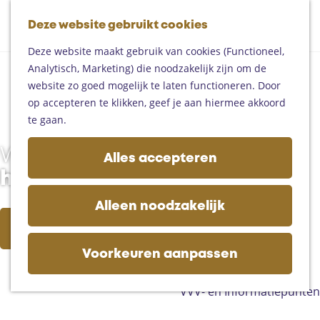
Fietsen
G
Mountainbiken
Deze website gebruikt cookies
K
Z
a
Paardrijden
M
a
o
n
Toproutes
Deze website maakt gebruik van cookies (Functioneel,
e
a
e
a
Analytisch, Marketing) die noodzakelijk zijn om de
n
r
k
a
De regio
website zo goed mogelijk te laten functioneren. Door
u
t
e
r
Someren
op accepteren te klikken, geef je aan hiermee akkoord
n
d
Helmond
te gaan.
e
Asten
h
Deurne
Wat ga jij doen in
Alles accepteren
o
Gemert-Bakel
het Land van de Peel?
m
Laarbeek
e
Alleen noodzakelijk
p
Plan je bezoek
Evenement aanmelden
a
Op de kaart
g
Voorkeuren aanpassen
Bijzonder overnachten
e
Zakelijk bezoek
VVV- en Informatiepunten