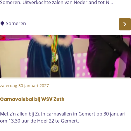
l
Someren. Uitverkochte zalen van Nederland tot N...
ä
p
s
Someren
t
i
c
k
S
c
h
ë
zaterdag 30 januari 2027
r
z
o
Carnavalsbal bij WSV Zuth
:
C
Met z'n allen bij Zuth carnavallen in Gemert op 30 januari
v
a
om 13.30 uur de Hoef 22 te Gemert.
a
r
r