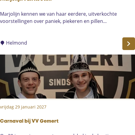
M
Marjolijn kennen we van haar eerdere, uitverkochte
a
voorstellingen over paniek, piekeren en pillen...
r
j
o
Helmond
l
i
j
n
v
a
n
K
vrijdag 29 januari 2027
o
o
t
Carnaval bij VV Gemert
e