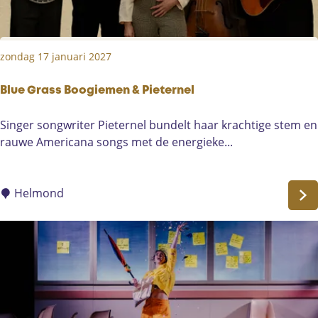
t
e
r
zondag 17 januari 2027
d
a
m
Blue Grass Boogiemen & Pieternel
,
B
Singer songwriter Pieternel bundelt haar krachtige stem en
Z
l
rauwe Americana songs met de energieke...
O
u
!
e
G
G
Helmond
o
r
s
a
p
s
e
s
l
B
C
o
h
o
o