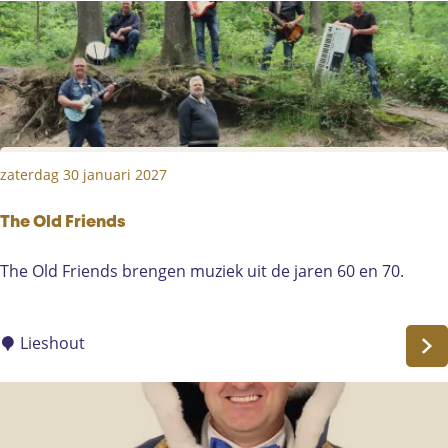
i
a
c
i
k
n
e
b
d
o
R
x
i
,
zaterdag 30 januari 2027
v
M
e
y
r
The Old Friends
F
s
o
T
The Old Friends brengen muziek uit de jaren 60 en 70.
(
c
h
U
u
e
K
s
O
Lieshout
)
l
d
F
r