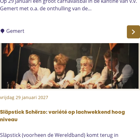
C
Op 29 januari een groot carnavalsbal in de kantine van v.v.
n
a
Gemert met o.a. de onthulling van de...
r
n
a
Gemert
v
a
l
b
i
j
V
V
vrijdag 29 januari 2027
G
e
m
Släpstick Schërzo: variété op lachwekkend hoog
e
niveau
r
S
Släpstick (voorheen de Wereldband) komt terug in
t