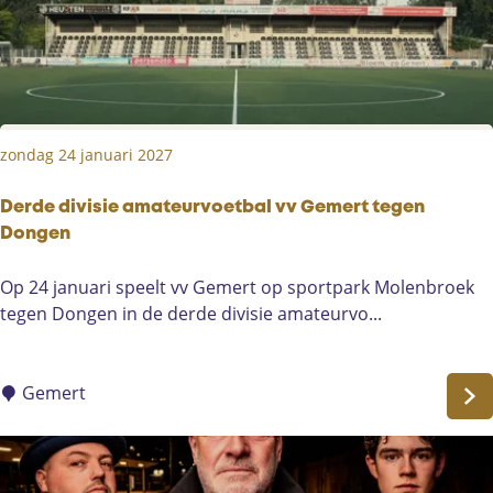
s
C
o
n
c
zondag 24 januari 2027
e
r
t
Derde divisie amateurvoetbal vv Gemert tegen
e
Dongen
n
D
Op 24 januari speelt vv Gemert op sportpark Molenbroek
e
tegen Dongen in de derde divisie amateurvo...
r
d
e
Gemert
d
i
v