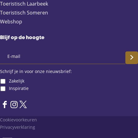
d
Toeristisch Laarbeek
e
Toeristisch Someren
L
Webshop
o
l
b
Blijf op de hoogte
r
o
S
e
k
c
Schrijf je in voor onze nieuwsbrief:
e
Zakelijk
n
h
Inspiratie
r
F
I
X
i
a
n
L
Cookievoorkeuren
j
c
s
a
Privacyverklaring
e
t
n
f
b
a
d