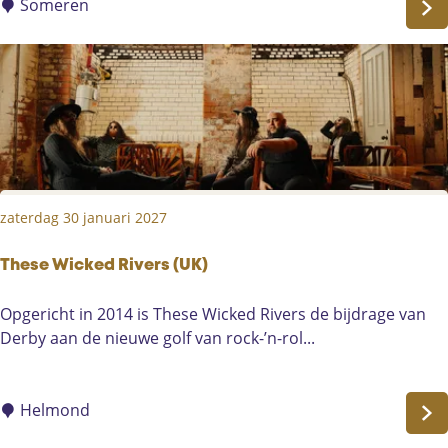
k
Someren
k
e
r
m
a
n
&
P
zaterdag 30 januari 2027
h
i
l
These Wicked Rivers (UK)
B
T
Opgericht in 2014 is These Wicked Rivers de bijdrage van
e
h
Derby aan de nieuwe golf van rock-’n-rol...
e
e
M
s
y
e
Helmond
B
W
r