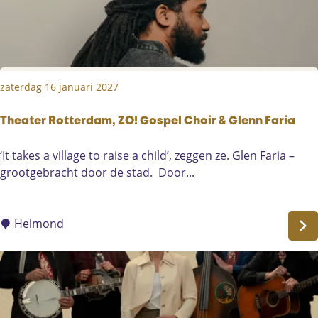
e
r
o
p
:
zaterdag 16 januari 2027
Theater Rotterdam, ZO! Gospel Choir & Glenn Faria
T
‘It takes a village to raise a child’, zeggen ze. Glen Faria –
h
grootgebracht door de stad. Door...
e
a
t
Helmond
e
r
R
o
t