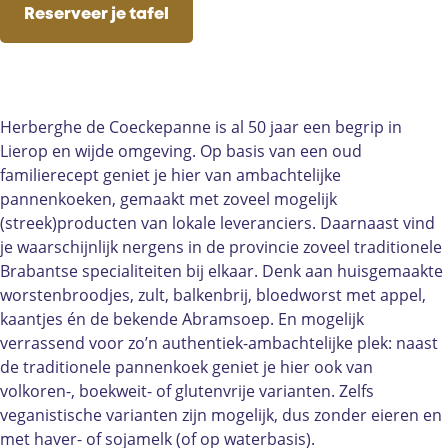
r
b
r
e
r
c
s
Reserveer je tafel
g
e
b
r
g
e
t
h
r
e
b
h
b
a
e
g
r
e
e
o
g
d
h
g
r
d
o
r
e
e
h
g
e
k
a
Herberghe de Coeckepanne is al 50 jaar een begrip in
C
d
e
h
C
H
m
Lierop en wijde omgeving. Op basis van een oud
o
e
d
e
o
e
H
familierecept geniet je hier van ambachtelijke
e
C
e
d
e
r
e
pannenkoeken, gemaakt met zoveel mogelijk
c
o
C
e
c
b
r
(streek)producten van lokale leveranciers. Daarnaast vind
k
e
o
C
k
e
b
je waarschijnlijk nergens in de provincie zoveel traditionele
e
c
e
o
e
r
e
Brabantse specialiteiten bij elkaar. Denk aan huisgemaakte
p
k
c
e
p
g
r
worstenbroodjes, zult, balkenbrij, bloedworst met appel,
a
e
k
c
a
h
g
kaantjes én de bekende Abramsoep. En mogelijk
n
p
e
k
n
e
h
verrassend voor zo’n authentiek-ambachtelijke plek: naast
n
a
p
e
n
d
e
de traditionele pannenkoek geniet je hier ook van
e
n
a
p
e
e
d
volkoren-, boekweit- of glutenvrije varianten. Zelfs
n
n
a
C
e
veganistische varianten zijn mogelijk, dus zonder eieren en
e
n
n
o
C
met haver- of sojamelk (of op waterbasis).