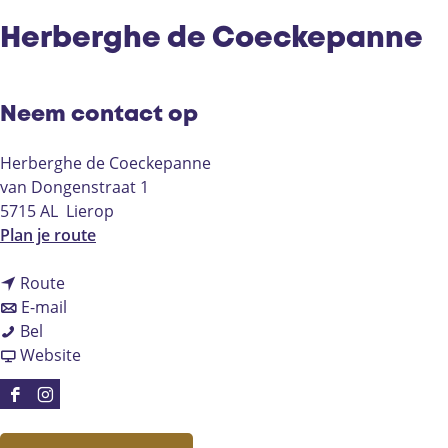
Herberghe de Coeckepanne
Neem contact op
Herberghe de Coeckepanne
van Dongenstraat 1
5715 AL
Lierop
n
Plan je route
a
n
a
Route
a
n
r
E-mail
H
a
a
H
Bel
e
r
a
v
e
Website
r
H
r
a
r
b
e
H
n
b
F
I
e
r
e
H
e
a
n