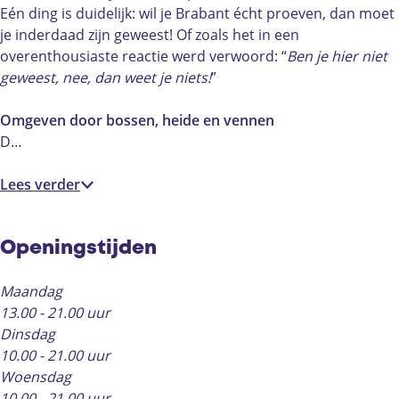
e
n
e
o
Eén ding is duidelijk: wil je Brabant écht proeven, dan moet
e
c
e
je inderdaad zijn geweest! Of zoals het in een
k
c
overenthousiaste reactie werd verwoord: “
Ben je hier niet
e
k
geweest, nee, dan weet je niets!
”
p
e
a
p
Omgeven door bossen, heide en vennen
n
a
D…
n
n
e
n
Lees verder
e
Openingstijden
Maandag
13.00 - 21.00 uur
Dinsdag
10.00 - 21.00 uur
Woensdag
10.00 - 21.00 uur