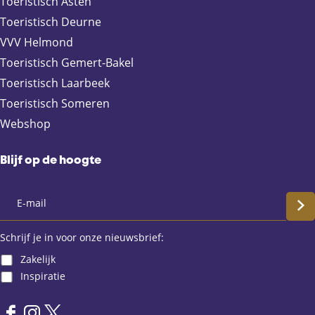
c
m
a
Toeristisch Asten
e
a
t
Toeristisch Deurne
b
i
s
VVV Helmond
o
l
A
Toeristisch Gemert-Bakel
o
p
Toeristisch Laarbeek
k
p
Toeristisch Someren
Webshop
Blijf op de hoogte
S
c
Schrijf je in voor onze nieuwsbrief:
Zakelijk
h
Inspiratie
r