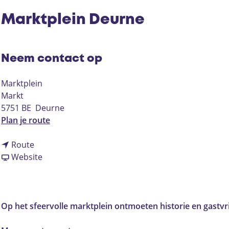
Marktplein Deurne
Neem contact op
Marktplein
Markt
5751 BE
Deurne
n
Plan je route
a
n
a
Route
a
v
r
Website
a
a
M
r
n
a
M
M
r
a
a
k
Op het sfeervolle marktplein ontmoeten historie en gastvri
r
r
t