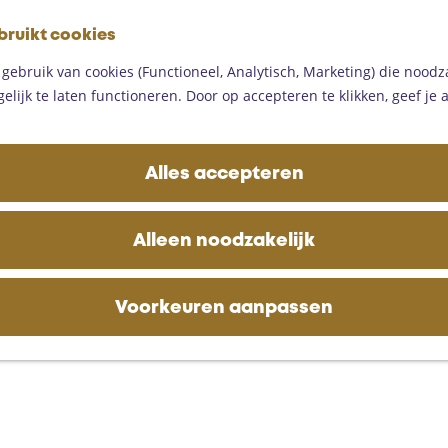
G
bruikt cookies
a
M
n
ebruik van cookies (Functioneel, Analytisch, Marketing) die noodza
e
a
lijk te laten functioneren. Door op accepteren te klikken, geef je
n
a
u
r
d
Alles accepteren
e
h
o
Alleen noodzakelijk
m
e
p
Voorkeuren aanpassen
a
g
e