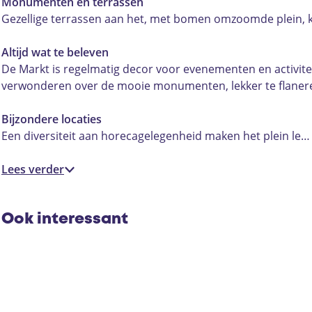
k
k
p
Monumenten en terrassen
t
t
l
Gezellige terrassen aan het, met bomen omzoomde plein, k
p
p
e
l
l
i
Altijd wat te beleven
e
e
n
De Markt is regelmatig decor voor evenementen en activitei
i
i
D
verwonderen over de mooie monumenten, lekker te flaneren
n
n
e
D
D
u
Bijzondere locaties
e
e
r
Een diversiteit aan horecagelegenheid maken het plein le…
u
u
n
r
r
e
Lees verder
n
n
e
e
Ook interessant