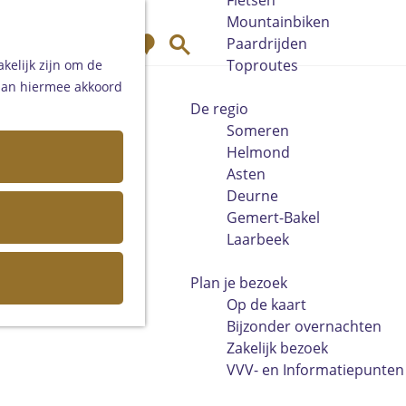
Fietsen
Mountainbiken
K
Z
Paardrijden
a
o
Toproutes
kelijk zijn om de
a
e
 aan hiermee akkoord
r
k
De regio
t
e
Someren
n
Helmond
Asten
Deurne
Gemert-Bakel
Laarbeek
Plan je bezoek
Op de kaart
Bijzonder overnachten
Zakelijk bezoek
VVV- en Informatiepunten