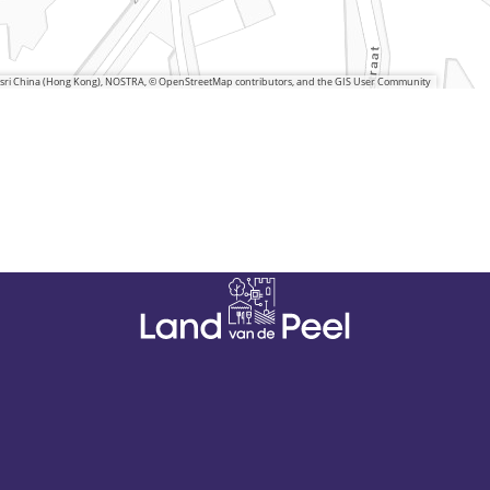
 Esri China (Hong Kong), NOSTRA, © OpenStreetMap contributors, and the GIS User Community