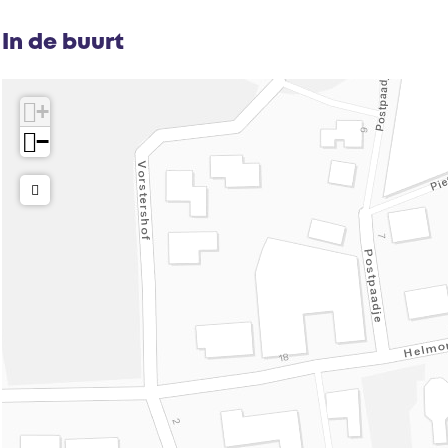
In de buurt
+
−