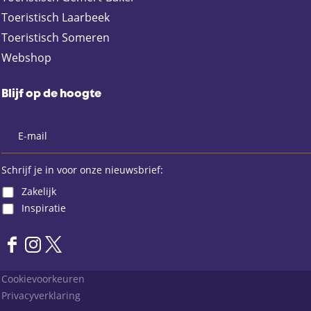
o
p
Toeristisch Laarbeek
k
p
Toeristisch Someren
Webshop
Blijf op de hoogte
Schrijf je in voor onze nieuwsbrief:
Zakelijk
Inspiratie
F
I
X
a
n
L
Cookievoorkeuren
c
s
a
Privacyverklaring
e
t
n