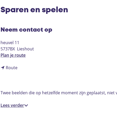
Sparen en spelen
Neem contact op
heuvel 11
5737BX
Lieshout
n
Plan je route
a
n
a
Route
a
r
a
S
r
p
S
a
Twee beelden die op hetzelfde moment zijn geplaatst, niet 
p
r
a
e
Lees verder
r
n