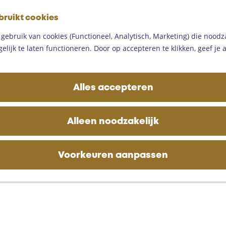
G
bruikt cookies
a
M
n
ebruik van cookies (Functioneel, Analytisch, Marketing) die noodza
e
a
lijk te laten functioneren. Door op accepteren te klikken, geef je
n
a
u
r
d
Alles accepteren
e
h
o
Alleen noodzakelijk
m
e
p
Voorkeuren aanpassen
a
g
e