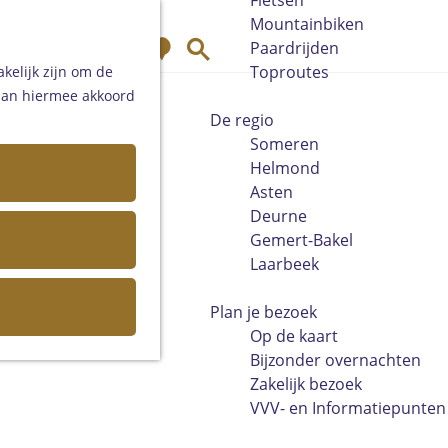
Fietsen
Mountainbiken
K
Z
Paardrijden
a
o
Toproutes
kelijk zijn om de
a
e
 aan hiermee akkoord
r
k
De regio
t
e
Someren
n
Helmond
Asten
Deurne
Gemert-Bakel
Laarbeek
Plan je bezoek
Op de kaart
Bijzonder overnachten
Zakelijk bezoek
VVV- en Informatiepunten