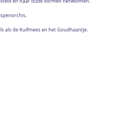
 hersteld en haar oude vormen herwonnen.
espenorchis.
s als de Kuifmees en het Goudhaantje.