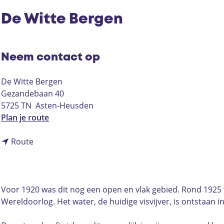
De Witte Bergen
Neem contact op
De Witte Bergen
Gezandebaan 40
5725 TN
Asten-Heusden
n
Plan je route
a
n
a
Route
a
r
a
D
r
e
D
W
Voor 1920 was dit nog een open en vlak gebied. Rond 1925 w
e
i
Wereldoorlog. Het water, de huidige visvijver, is ontstaan i
W
t