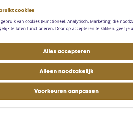
G
bruikt cookies
a
M
n
ebruik van cookies (Functioneel, Analytisch, Marketing) die noodza
e
a
lijk te laten functioneren. Door op accepteren te klikken, geef je
n
a
u
r
d
Alles accepteren
e
h
o
Alleen noodzakelijk
m
e
p
Voorkeuren aanpassen
a
g
e