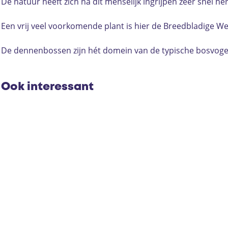
i
t
De natuur heeft zich na dit menselijk ingrijpen zeer snel
t
e
t
B
Een vrij veel voorkomende plant is hier de Breedbladige W
e
e
B
r
De dennenbossen zijn hét domein van de typische bosvogel
e
g
r
e
g
n
Ook interessant
e
n