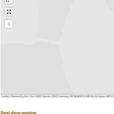
Leaflet
|
Powered by Esri | Esri, HERE, Garmin, USGS, Intermap, INCREMENT P, NRCAN, Esri Japan, METI,
Deel deze pagina