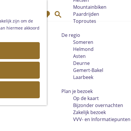
Fietsen
Mountainbiken
K
Z
Paardrijden
a
o
Toproutes
kelijk zijn om de
a
e
 aan hiermee akkoord
r
k
De regio
t
e
Someren
n
Helmond
Asten
Deurne
Gemert-Bakel
Laarbeek
Plan je bezoek
Op de kaart
Bijzonder overnachten
Zakelijk bezoek
VVV- en Informatiepunten